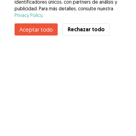
identificadores únicos, con partners de análisis y
publicidad. Para más detalles, consulte nuestra
Privacy Policy
.
Rechazar todo
Aceptar todo
Servicios
Cómo funciona
Sobre Gudog
Opiniones
Cobertura Veterinaria
Consejos para dueños de perros
Consejos para cuidadores