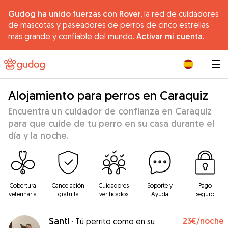
Gudog ha unido fuerzas con Rover,
la red de cuidadores
de mascotas y paseadores de perros de cinco estrellas
más grande y confiable del mundo.
Activar mi cuenta.
|
Alojamiento para perros en Caraquiz
Encuentra un cuidador de confianza en Caraquiz
para que cuide de tu perro en su casa durante el
día y la noche.
Cobertura
Cancelación
Cuidadores
Soporte y
Pago
veterinaria
gratuita
verificados
Ayuda
seguro
Santi
23€
/noche
·
Tú perrito como en su