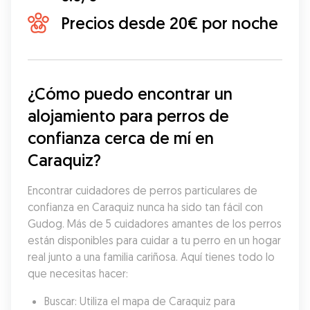
Precios desde 20€ por noche
¿Cómo puedo encontrar un 
alojamiento para perros de 
confianza cerca de mí en 
Caraquiz?
Encontrar cuidadores de perros particulares de 
confianza en Caraquiz nunca ha sido tan fácil con 
Gudog. Más de 5 cuidadores amantes de los perros 
están disponibles para cuidar a tu perro en un hogar 
real junto a una familia cariñosa. Aquí tienes todo lo 
que necesitas hacer:
Buscar: Utiliza el mapa de Caraquiz para 