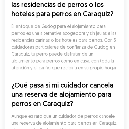
las residencias de perros o los 
hoteles para perros en Caraquiz?
El enfoque de Gudog para el alojamiento para 
perros es una alternativa acogedora y sin jaulas a las 
residencias caninas o los hoteles para perros. Con 5 
cuidadores particulares de confianza de Gudog en 
Caraquiz, tu perro puede disfrutar de un 
alojamiento para perros como en casa, con toda la 
atención y el cariño que recibiría en su propio hogar.
¿Qué pasa si mi cuidador cancela 
una reserva de alojamiento para 
perros en Caraquiz?
Aunque es raro que un cuidador de perros cancele 
una reserva de alojamiento para perros en Caraquiz, 