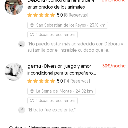
·
Somos una familia de 4
enamorados de los animales
5.0
(
8
Reservas
)
San Sebastián de los Reyes
- 23.18 km
1
Usuarios recurrentes
“
No puedo estar más agradecido con Débora y
su familia por el increíble cuidado que le
brindaron a mi perrita, Ada. Desde el primer
momento, la comunicación fue muy fácil y
gema
30€
/noche
·
Diversión, juego y amor
agradable. A pesar de no conocerles
incondicional para tu compañero
previamente, supe desde el primer contacto
perruno
5.0
(
14
Reservas
)
que Ada estaría en buenas manos. Ha sido una
experiencia excelente, y sin duda me encantaría
La Serna del Monte
- 24.02 km
contar con Débora en el futuro cuando necesite
que alguien cuide de Ada.
”
1
Usuarios recurrentes
“
El trato fue excelente.
”
Gudog
»
Alojamiento para perros
»
Alojamiento de perros en Caraquiz