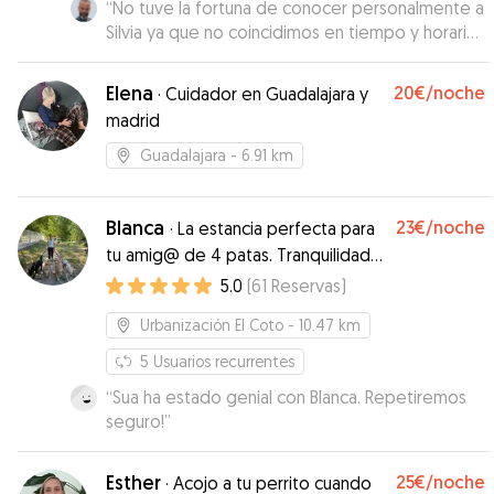
“
No tuve la fortuna de conocer personalmente a
Silvia ya que no coincidimos en tiempo y horario,
pero su madre que fue quien nos recibió, fue
encantadora.. Muy atentas ambas en hacerme
Elena
20€
/noche
·
Cuidador en Guadalajara y
saber que la Ylla estaba bien en todo momento
madrid
y muy agradecido por su excelente disposición
a cuidármela con tan poco margen de tiempo.
Guadalajara
- 6.91 km
Literalmente me salvaron "in extremis".
¡GRACIAS!
”
Blanca
23€
/noche
·
La estancia perfecta para
tu amig@ de 4 patas. Tranquilidad
para ti y para ellos
5.0
(
61
Reservas
)
Urbanización El Coto
- 10.47 km
5
Usuarios recurrentes
“
Sua ha estado genial con Blanca. Repetiremos
seguro!
”
Esther
25€
/noche
·
Acojo a tu perrito cuando