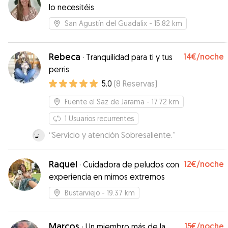
lo necesitéis
San Agustín del Guadalix
- 15.82 km
Rebeca
14€
/noche
·
Tranquilidad para ti y tus
perris
5.0
(
8
Reservas
)
Fuente el Saz de Jarama
- 17.72 km
1
Usuarios recurrentes
“
Servicio y atención Sobresaliente.
”
Raquel
12€
/noche
·
Cuidadora de peludos con
experiencia en mimos extremos
Bustarviejo
- 19.37 km
Marcos
15€
/noche
·
Un miembro más de la