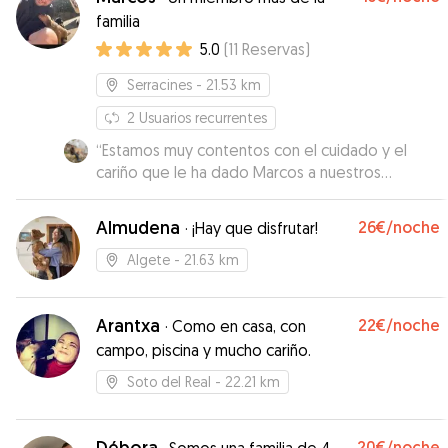
familia
5.0
(
11
Reservas
)
Serracines
- 21.53 km
2
Usuarios recurrentes
“
Estamos muy contentos con el cuidado y el
cariño que le ha dado Marcos a nuestros
perretes. Era la primera vez que los teníamos
que dejar con alguien y ha sido todo un acierto,
Almudena
26€
/noche
·
¡Hay que disfrutar!
sin duda volveremos a repetir.
”
Algete
- 21.63 km
Arantxa
22€
/noche
·
Como en casa, con
campo, piscina y mucho cariño.
Soto del Real
- 22.21 km
Débora
20€
/noche