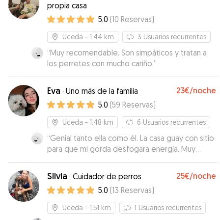
propia casa
5.0
(
10
Reservas
)
Uceda
- 1.44 km
3
Usuarios recurrentes
“
Muy recomendable. Son simpáticos y tratan a
los perretes con mucho cariño.
”
Eva
23€
/noche
·
Uno más de la familia
5.0
(
59
Reservas
)
Uceda
- 1.48 km
6
Usuarios recurrentes
“
Genial tanto ella como él. La casa guay con sitio
para que mi gorda desfogara energía. Muy
contentos.
”
Silvia
25€
/noche
·
Cuidador de perros
5.0
(
13
Reservas
)
Uceda
- 1.51 km
1
Usuarios recurrentes