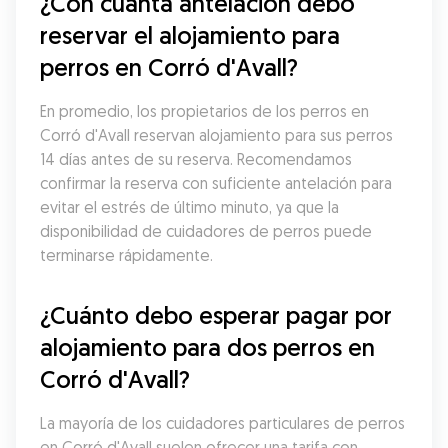
¿Con cuánta antelación debo 
reservar el alojamiento para 
perros en Corró d'Avall?
En promedio, los propietarios de los perros en 
Corró d'Avall reservan alojamiento para sus perros 
14 días antes de su reserva. Recomendamos 
confirmar la reserva con suficiente antelación para 
evitar el estrés de último minuto, ya que la 
disponibilidad de cuidadores de perros puede 
terminarse rápidamente.
¿Cuánto debo esperar pagar por 
alojamiento para dos perros en 
Corró d'Avall?
La mayoría de los cuidadores particulares de perros 
en Corró d'Avall suelen ofrecer una tarifa con 