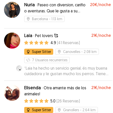
Nuria
20€
/noche
·
Paseo con diversion, cariño
o aventuras. Que le gusta a su
perro?
Barcelona
- 1.13 km
Laia
21€
/noche
·
Pet lovers 🥰
4.9
(
41
Reservas
)
Super Sitter
Canovelles
- 2.08 km
7
Usuarios recurrentes
“
Laia ha hecho un servicio genial, és muy buena
cuidadora y le gustan mucho los perros. Tiene
muy buena relacion con ellos.
”
Elisenda
21€
/noche
·
Otra amante más de los
animales!
5.0
(
26
Reservas
)
Super Sitter
Granollers
- 2.64 km