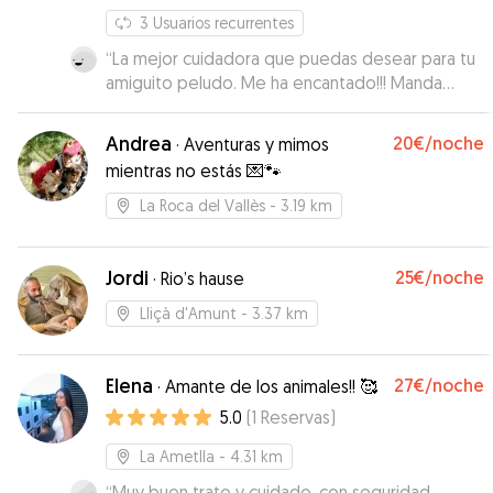
3
Usuarios recurrentes
“
La mejor cuidadora que puedas desear para tu
amiguito peludo. Me ha encantado!!! Manda
muchas fotos y vídeos y los tiene muy mimados
;)
”
Andrea
20€
/noche
·
Aventuras y mimos
mientras no estás 💌🐾
La Roca del Vallès
- 3.19 km
Jordi
25€
/noche
·
Rio’s hause
Lliçà d'Amunt
- 3.37 km
Elena
27€
/noche
·
Amante de los animales!! 🥰
5.0
(
1
Reservas
)
La Ametlla
- 4.31 km
“
Muy buen trato y cuidado ,con seguridad