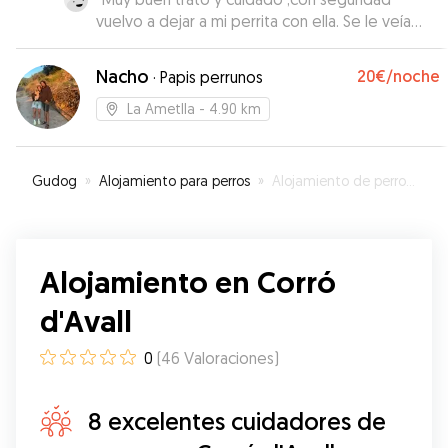
vuelvo a dejar a mi perrita con ella. Se le veía
contenta, muchas gracias
”
Nacho
20€
/noche
·
Papis perrunos
La Ametlla
- 4.90 km
Gudog
»
Alojamiento para perros
»
Alojamiento de perros en Corró d'Avall
Alojamiento en Corró
d'Avall
0
(
46
Valoraciones
)
8 excelentes cuidadores de