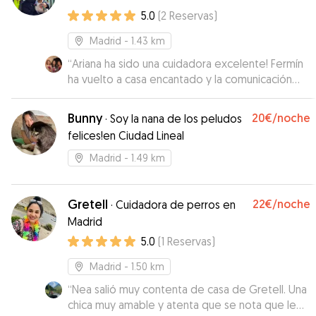
5.0
(
2
Reservas
)
Madrid
- 1.43 km
“
Ariana ha sido una cuidadora excelente! Fermín
ha vuelto a casa encantado y la comunicación
con ella ha sido muy fácil.
”
Bunny
20€
/noche
·
Soy la nana de los peludos
felices!en Ciudad Lineal
Madrid
- 1.49 km
Gretell
22€
/noche
·
Cuidadora de perros en
Madrid
5.0
(
1
Reservas
)
Madrid
- 1.50 km
“
Nea salió muy contenta de casa de Gretell. Una
chica muy amable y atenta que se nota que le