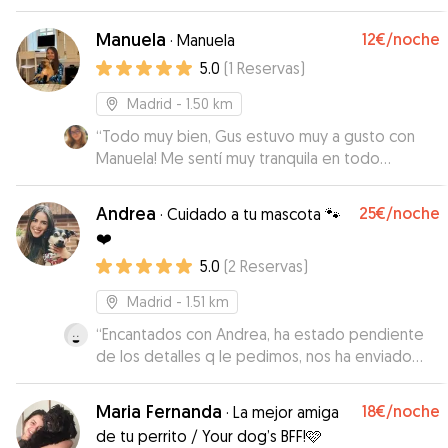
encantan los perretes. Agradecimos que nos
mandara fotos y algún vídeo. Muy
Manuela
12€
/noche
·
Manuela
recomendable.
”
5.0
(
1
Reservas
)
Madrid
- 1.50 km
“
Todo muy bien, Gus estuvo muy a gusto con
Manuela! Me sentí muy tranquila en todo
momento, repetiré!
”
Andrea
25€
/noche
·
Cuidado a tu mascota 🐾
❤️
5.0
(
2
Reservas
)
Madrid
- 1.51 km
“
Encantados con Andrea, ha estado pendiente
de los detalles q le pedimos, nos ha enviado
fotos para q vieramos que se habia adaptado
bien, se nota cuando Bimba esta cuidada y bien
Maria Fernanda
18€
/noche
·
La mejor amiga
atendida. Filo es muy buena y la ha admitido de
de tu perrito / Your dog’s BFF!🩷
compañera de fin de semana. Seguro q