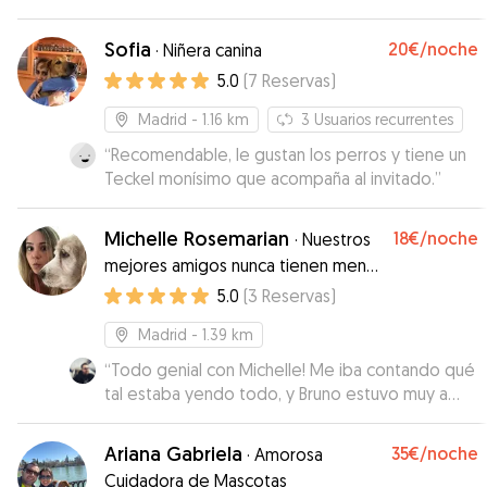
ha pasado el día con ella, y tuvieron feeling
con el cuidado de Toston. 5/5
”
desde el principio! Se nota la experiencia y que
Sofia
20€
/noche
·
Niñera canina
le encantan los perros!! Nos mandó muchas
5.0
(
7
Reservas
)
fotos y nos ha escrito durante todo el dia para
informarnos. Bali se ha sentido como en casa!
Madrid
- 1.16 km
3
Usuarios recurrentes
Hasta ha dormido siesta, cosa que solo hace en
“
Recomendable, le gustan los perros y tiene un
casa! Sin duda contaremos con ella para la
Teckel monísimo que acompaña al invitado.
”
siguiente ocasión!
”
Michelle Rosemarian
18€
/noche
·
Nuestros
mejores amigos nunca tienen menos
de cuatro patas
5.0
(
3
Reservas
)
Madrid
- 1.39 km
“
Todo genial con Michelle! Me iba contando qué
tal estaba yendo todo, y Bruno estuvo muy a
gusto con ella 😁🐶
”
Ariana Gabriela
35€
/noche
·
Amorosa
Cuidadora de Mascotas