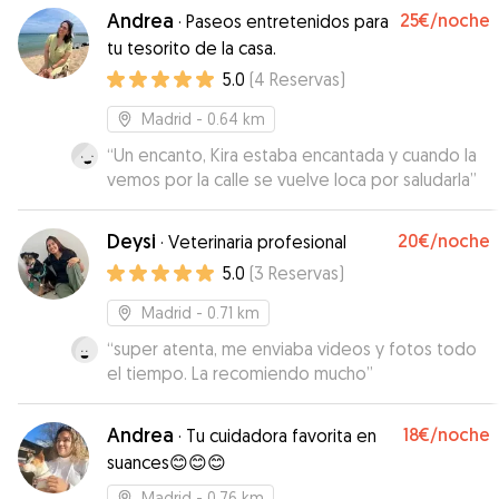
Andrea
25€
/noche
·
Paseos entretenidos para
tu tesorito de la casa.
5.0
(
4
Reservas
)
Madrid
- 0.64 km
“
Un encanto, Kira estaba encantada y cuando la
vemos por la calle se vuelve loca por saludarla
”
Deysi
20€
/noche
·
Veterinaria profesional
5.0
(
3
Reservas
)
Madrid
- 0.71 km
“
super atenta, me enviaba videos y fotos todo
el tiempo. La recomiendo mucho
”
Andrea
18€
/noche
·
Tu cuidadora favorita en
suances😊😊😊
Madrid
- 0.76 km