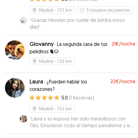
cada dia. Es una cuidadora que recomendamos
Madrid
- 1.57 km
5
Usuarios recurrentes
mucho por su experiencia, ademas ha
demostrado interes e iniciativa para aprender a
“
Gracias Hevelyn por cuidar de bimba estos
manejar un bulldog ingles en la calle con su
días!
”
cabezoneria. Gracias por todo, esperamos que
la cuides en otras ocasiones.
”
Giovanny
21€
/noche
·
La segunda casa de tus
peliditos 🐈🐶
Madrid
- 1.59 km
Laura
22€
/noche
·
¿Pueden hablar los
corazones?
5.0
(
1
Reservas
)
Madrid
- 1.63 km
“
Laura y su esposo han sido maravillosos con
Tiko. Estuvieron todo el tiempo pendiente y en
constante comunicación conmigo. Tiko los