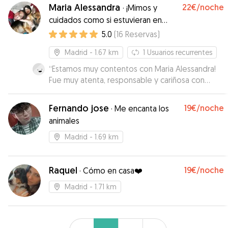
primeros días estuvo nervioso y supieron
Maria Alessandra
22€
/noche
·
¡Mimos y
adaptarse perfectamente a sus necesidades. Ha
cuidados como si estuvieran en
sido una experiencia maravillosa.
”
casa!
5.0
(
16
Reservas
)
Madrid
- 1.67 km
1
Usuarios recurrentes
“
Estamos muy contentos con Maria Alessandra!
Fue muy atenta, responsable y cariñosa con
Mocha y Latte. Me mantuvo informada con fotos
y mensajes durante toda la estancía, lo cual me
Fernando jose
19€
/noche
·
Me encanta los
dio mucha tranquilidad. Nuestro perros volvieron
animales
felices y relajados, ¡se nota que lo pasaron
genial! Sin duda volveré a confiar en Maria
Madrid
- 1.69 km
Alessandra en el futuro.
”
Raquel
19€
/noche
·
Cómo en casa❤️
Madrid
- 1.71 km