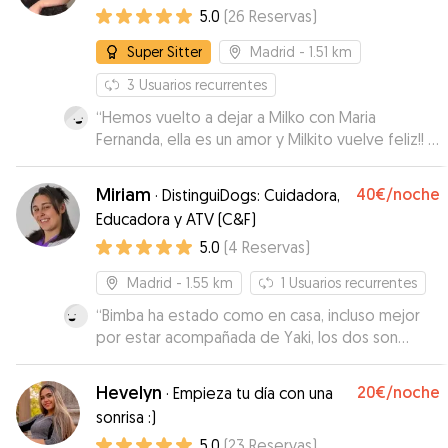
5.0
(
26
Reservas
)
repetiremos.
”
Super Sitter
Madrid
- 1.51 km
3
Usuarios recurrentes
“
Hemos vuelto a dejar a Milko con Maria
Fernanda, ella es un amor y Milkito vuelve feliz!! la
elegiríamos siempre !!
”
Miriam
40€
/noche
·
DistinguiDogs: Cuidadora,
Educadora y ATV (C&F)
5.0
(
4
Reservas
)
Madrid
- 1.55 km
1
Usuarios recurrentes
“
Bimba ha estado como en casa, incluso mejor
por estar acompañada de Yaki, los dos son
mayores y no juegan mucho pero a ella le gusta
la compañia perruna q no tiene en casa. Miriam la
Hevelyn
20€
/noche
·
Empieza tu día con una
ha entendido y mimado en todo momento,
sonrisa :)
tambien su familia a la que estamos muy
5.0
(
23
Reservas
)
agradecidos. Nos ha informado perfectamente