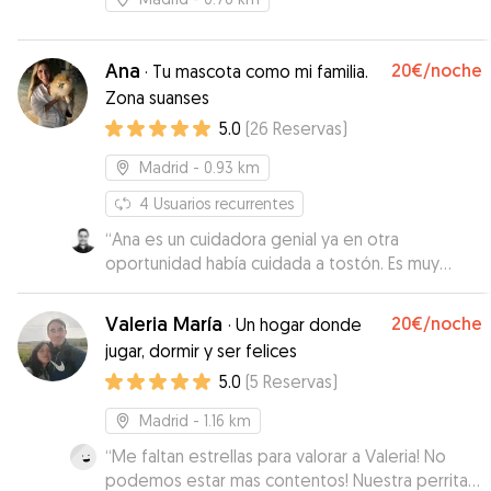
Ana
20€
/noche
·
Tu mascota como mi familia.
Zona suanses
5.0
(
26
Reservas
)
Madrid
- 0.93 km
4
Usuarios recurrentes
“
Ana es un cuidadora genial ya en otra
oportunidad había cuidada a tostón. Es muy
responsable y cuidadosa con los detallas
siempre estuvo en comunicación con nosotros
Valeria María
20€
/noche
·
Un hogar donde
enviándonos fotos y vídeos. Es un cuidadora
jugar, dormir y ser felices
muy flexible con los horarios. Ya que siempre se
5.0
(
5
Reservas
)
presentan inconvenientes y no hemos tenido
ningún problema en buscar a tostón un poco
Madrid
- 1.16 km
más tarde de lo acordado. A nosotros nos
transmite confianza y seguridad, por eso hemos
“
Me faltan estrellas para valorar a Valeria! No
repetido. De momento Estamos muy contentos
podemos estar mas contentos! Nuestra perrita