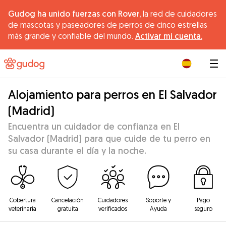
Gudog ha unido fuerzas con Rover,
la red de cuidadores
de mascotas y paseadores de perros de cinco estrellas
más grande y confiable del mundo.
Activar mi cuenta.
|
Alojamiento para perros en El Salvador
(Madrid)
Encuentra un cuidador de confianza en El
Salvador (Madrid) para que cuide de tu perro en
su casa durante el día y la noche.
Cobertura
Cancelación
Cuidadores
Soporte y
Pago
veterinaria
gratuita
verificados
Ayuda
seguro