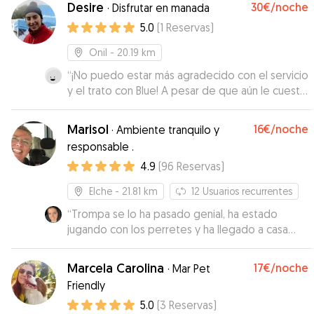
Desire
30€
/noche
·
Disfrutar en manada
Me sentí muy tranquila en dejar a mis animales
5.0
(
1
Reservas
)
queridos allí.
”
Onil
- 20.19 km
“
¡No puedo estar más agradecido con el servicio
y el trato con Blue! A pesar de que aún le cuesta
separarse de nosotros, el equipo lo manejó de
una forma increíble. Le pusieron una piscina para
Marisol
16€
/noche
·
Ambiente tranquilo y
que se divirtiera y realmente hicieron todo lo
responsable .
posible para que se sintiera cómodo y feliz.
4.9
(
96
Reservas
)
Además, adaptaron la hora de recogida para
que pudiéramos disfrutar un poco más de
Elche
- 21.81 km
12
Usuarios recurrentes
nuestras vacaciones antes de regresar a casa.
¡Un servicio excepcional! Blue lo pasó genial, y
“
Trompa se lo ha pasado genial, ha estado
nosotros pudimos relajarnos sabiendo que
jugando con los perretes y ha llegado a casa
estaba en las mejores manos. ¡Totalmente
super contenta.
”
recomendados!
”
Marcela Carolina
17€
/noche
·
Mar Pet
Friendly
5.0
(
3
Reservas
)