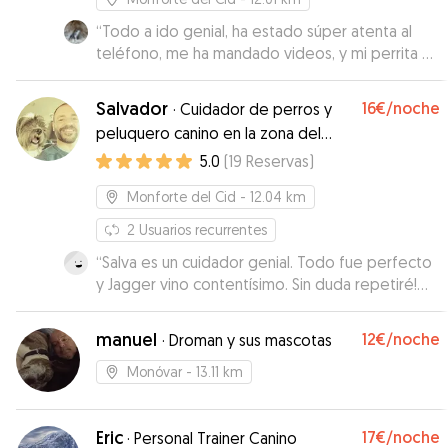
“
Todo a ido genial, ha estado súper atenta al
teléfono, me ha mandado videos, y mi perrita a
he estado encantada al aire libre, con muchos
mimos y en compañía de sus perritos que son
Salvador
16€
/noche
·
Cuidador de perros y
encantadores
”
peluquero canino en la zona del
Vinalopó
5.0
(
19
Reservas
)
Monforte del Cid
- 12.04 km
2
Usuarios recurrentes
“
Salva es un cuidador genial. Todo fue perfecto
y Jagger vino contentísimo. Sin duda repetiré!
Muy recomendado.
”
manuel
12€
/noche
·
Droman y sus mascotas
Monóvar
- 13.11 km
Eric
17€
/noche
·
Personal Trainer Canino