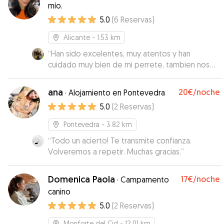
mío.
5.0
(
6
Reservas
)
Alicante
- 1.53 km
“
Han sido excelentes, muy atentos y han
cuidado muy bien de mi perrete, tambien nos
han mantenido siempre informados y nos han
mandado tanto fotos como videos para que
ana
20€
/noche
·
Alojamiento en Pontevedra
estemos tranquilos de que esta bien y en
5.0
(
2
Reservas
)
buenas manos, sin duda los recomiendo al 100%,
son un matrimonio encantador, ya se a quien
Pontevedra
- 3.82 km
acudir en caso de volver a necesitar cuidados y
“
Todo un acierto! Te transmite confianza.
alojamiento para mi mascota por varios dias
”
Volveremos a repetir. Muchas gracias.
”
Domenica Paola
17€
/noche
·
Campamento
canino
5.0
(
2
Reservas
)
Monforte del Cid
- 12.01 km