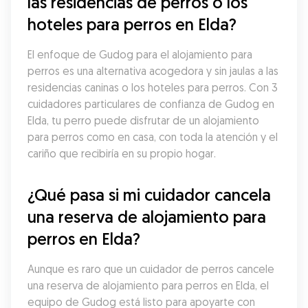
las residencias de perros o los 
hoteles para perros en Elda?
El enfoque de Gudog para el alojamiento para 
perros es una alternativa acogedora y sin jaulas a las 
residencias caninas o los hoteles para perros. Con 3 
cuidadores particulares de confianza de Gudog en 
Elda, tu perro puede disfrutar de un alojamiento 
para perros como en casa, con toda la atención y el 
cariño que recibiría en su propio hogar.
¿Qué pasa si mi cuidador cancela 
una reserva de alojamiento para 
perros en Elda?
Aunque es raro que un cuidador de perros cancele 
una reserva de alojamiento para perros en Elda, el 
equipo de Gudog está listo para apoyarte con 