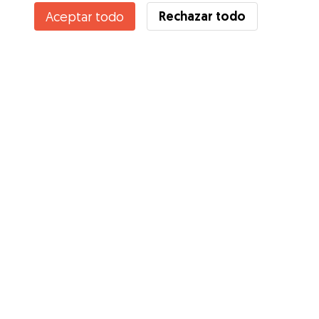
Rechazar todo
Aceptar todo
Servicios
Cómo funciona
Sobre Gudog
Opiniones
Cobertura Veterinaria
Consejos para dueños de perros
Consejos para cuidadores
Hazte cuidador
Blog