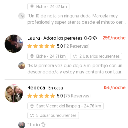
Elche
- 24.02 km
“
Un 10 de nota sin ninguna duda. Marcela muy
profesional y super atenta desde el minuto cero
y respetando todas las indicaciones que
necesitaba Pikachu. No esperábamos
Laura
25€
/noche
·
Adoro los perretes 🌻🐶🐶
encontrarnos las instalaciones tan preparadas
5.0
(
12
Reservas
)
para nuestro perro que tenía Marcela para que
pase un día de lo más entretenido. Volveremos
Elche
- 24.71 km
2
Usuarios recurrentes
a confíar en ella para futuras veces sin duda!!
”
“
Es la primera vez que dejo a mi perrhijo con un
desconocido/a y estoy muy contenta con Laura.
Muy simpática, puntual y atenta, me ha
transmitodo confianza en todo momento.
Rebeca
15€
/noche
·
En casa
Repetiría sin duda.
”
5.0
(
75
Reservas
)
Sant Vicent del Raspeig
- 24.76 km
5
Usuarios recurrentes
“
Todo 👌
”