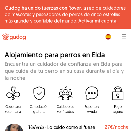
Gudog ha unido fuerzas con Rover,
la red de cuidadores
de mascotas y paseadores de perros de cinco estrellas
más grande y confiable del mundo.
Activar mi cuenta.
|
Alojamiento para perros en Elda
Encuentra un cuidador de confianza en Elda para
que cuide de tu perro en su casa durante el día y
la noche.
Cobertura
Cancelación
Cuidadores
Soporte y
Pago
veterinaria
gratuita
verificados
Ayuda
seguro
𝑽𝒂𝒍𝒆𝒓𝒊𝒂
27€
/noche
·
Lo cuido como si fuese