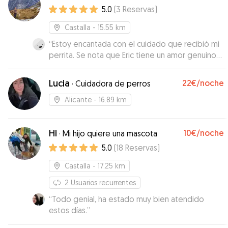
5.0
(
3
Reservas
)
Castalla
- 15.55 km
“
Estoy encantada con el cuidado que recibió mi
perrita. Se nota que Eric tiene un amor genuino
por los animales. Ha sido muy atento,
responsable y cariñoso en todo momento. Me
Lucia
22€
/noche
·
Cuidadora de perros
mantuvo informada con fotos, vídeos y
mensajes, y Kira a regresado feliz y tranquila. Sin
Alicante
- 16.89 km
duda volvería a confiar en él.
”
Hi
10€
/noche
·
Mi hijo quiere una mascota
5.0
(
18
Reservas
)
Castalla
- 17.25 km
2
Usuarios recurrentes
“
Todo genial, ha estado muy bien atendido
estos días.
”