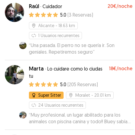
Raúl
20€
/noche
·
Cuidador
5.0
(
3
Reservas
)
Alicante
- 18.63 km
1
Usuarios recurrentes
“
Una pasada. El perro no se quería ir. Son
geniales. Repetiremos seguro
”
Marta
18€
/noche
·
Lo cuidare como lo ciudas
tu
5.0
(
205
Reservas
)
Super Sitter
Moralet
- 20.01 km
24
Usuarios recurrentes
“
Muy profesional, un lugar abilitado para los
animales con piscina canina y todo!! Bluey sabía
que lo iba a pasar muy bien. Contesta muy
rápido a los mensajes de la aplicación, y el móvil.