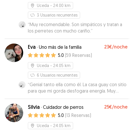
de como estaba Leia y hemos estado muy
Uceda
- 24.00 km
tranquilos durante todo el fin de semana
sabiendo que estaba en muy buenas manos.
3
Usuarios recurrentes
Además, se retraso nuestro vuelo y Ester estuvo
“
Muy recomendable. Son simpáticos y tratan a
con Leia hasta que llegamos. Gracias de nuevo!
los perretes con mucho cariño.
”
Es una opción segura y no dudaremos en repetir
con ella. Leia se lo ha pasado genial!
”
Eva
23€
/noche
·
Uno más de la familia
5.0
(
59
Reservas
)
Uceda
- 24.05 km
6
Usuarios recurrentes
“
Genial tanto ella como él. La casa guay con sitio
para que mi gorda desfogara energía. Muy
contentos.
”
Silvia
25€
/noche
·
Cuidador de perros
5.0
(
13
Reservas
)
Uceda
- 24.05 km