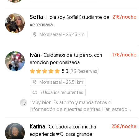
Sofía
21€
/noche
·
Hola soy Sofía! Estudiante de
veterinaria
Moralzarzal
- 23.43 km
Iván
17€
/noche
·
Cuidamos de tu perro, con
atención perronalizada
5.0
(
73
Reservas
)
Moralzarzal
- 23.51 km
6
Usuarios recurrentes
“
Muy bien. Es atento y manda fotos e
información de nuestras perritas. Han estado
como en casa
”
Karina
25€
/noche
·
Cuidadora con mucha
experiencia❤🐶 casa grande