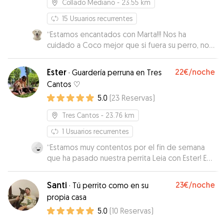
Collado Mediano
- 23.55 km
15
Usuarios recurrentes
“
Estamos encantados con Marta!!! Nos ha
cuidado a Coco mejor que si fuera su perro, nos
manda todos los días vídeos y fotos de lo que
hace Coco a diario y está pendiente en todo
Ester
22€
/noche
·
Guardería perruna en Tres
momento de cualquier cosa relacionada con él y
Cantos ♡
su bienestar. Marta es una persona excepcional,
5.0
(
23
Reservas
)
que está súper pendiente de todo y estamos
encantados con ella y toda su familia!!!!
”
Tres Cantos
- 23.76 km
1
Usuarios recurrentes
“
Estamos muy contentos por el fin de semana
que ha pasado nuestra perrita Leia con Ester! Es
una cuidadora de 10, muy atenta y cercana.
Hemos estado continuamente informados, lo
Santi
23€
/noche
·
Tú perrito como en su
que se agradece muchísimo después de haber
propia casa
tenido malas experiencias en Tres Cantos. Ester
5.0
(
10
Reservas
)
nos ha estado informando en todo momento