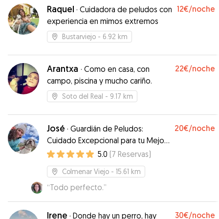
Raquel
12€
/noche
·
Cuidadora de peludos con
experiencia en mimos extremos
Bustarviejo
- 6.92 km
Arantxa
22€
/noche
·
Como en casa, con
campo, piscina y mucho cariño.
Soto del Real
- 9.17 km
José
20€
/noche
·
Guardián de Peludos:
Cuidado Excepcional para tu Mejor
Amigo
5.0
(
7
Reservas
)
Colmenar Viejo
- 15.61 km
“
Todo perfecto.
”
Irene
30€
/noche
·
Donde hay un perro, hay