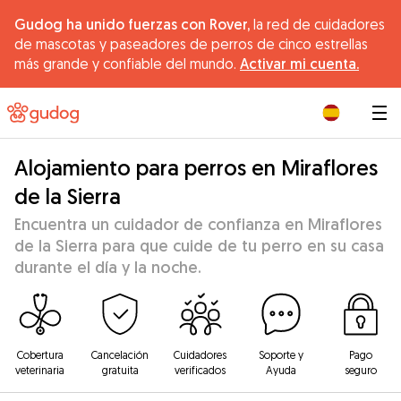
Gudog ha unido fuerzas con Rover,
la red de cuidadores
de mascotas y paseadores de perros de cinco estrellas
más grande y confiable del mundo.
Activar mi cuenta.
|
Alojamiento para perros en Miraflores
de la Sierra
Encuentra un cuidador de confianza en Miraflores
de la Sierra para que cuide de tu perro en su casa
durante el día y la noche.
Cobertura
Cancelación
Cuidadores
Soporte y
Pago
veterinaria
gratuita
verificados
Ayuda
seguro