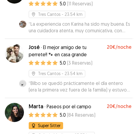
5.0
(
11
Reservas
)
Tres Cantos
- 23.54 km
“
La experiencia con Karina ha sido muy buena. Es
una cuidadora atenta, muy comunicativa, con
experiencia y cercanía. Vive en una bonita casa,
tiene espacio y le gustan los perros. Mi perra ha
José
20€
/noche
·
El mejor amigo de tu
regresado a casa muy feliz y contenta. Estoy
perrete!! 🐾 en casa grande
muy satisfecha de haberle dado a Sansa una muy
5.0
(
3
Reservas
)
buena oportunidad de pasar unos días con una
buena familia y repetiré, siempre que la
Tres Cantos
- 23.54 km
necesite, porque creo que han sido unas
vacaciones para ella. Gracias Karina.
“
Bilbo se quedó prácticamente el día entero
”
(era la primera vez fuera de la familia) y estuvo
contento y tranquilo. Repetiremos.
”
Marta
20€
/noche
·
Paseos por el campo
5.0
(
84
Reservas
)
Super Sitter