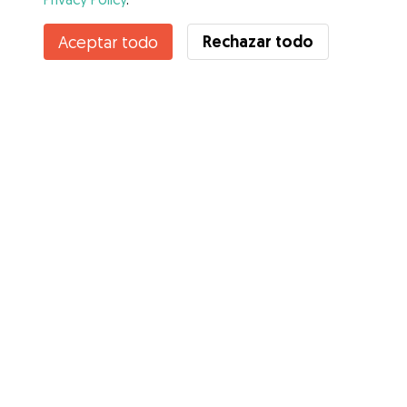
Rechazar todo
Aceptar todo
Servicios
Cómo funciona
Sobre Gudog
Opiniones
Cobertura Veterinaria
Consejos para dueños de perros
Consejos para cuidadores
Hazte cuidador