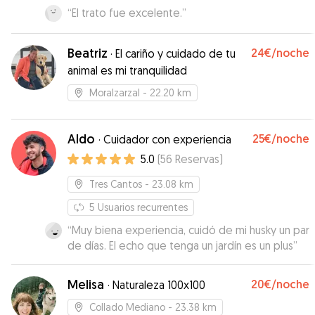
“
El trato fue excelente.
”
Beatriz
24€
/noche
·
El cariño y cuidado de tu
animal es mi tranquilidad
Moralzarzal
- 22.20 km
Aldo
25€
/noche
·
Cuidador con experiencia
5.0
(
56
Reservas
)
Tres Cantos
- 23.08 km
5
Usuarios recurrentes
“
Muy biena experiencia, cuidó de mi husky un par
de días. El echo que tenga un jardín es un plus
”
Melisa
20€
/noche
·
Naturaleza 100x100
Collado Mediano
- 23.38 km