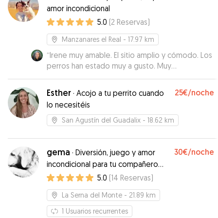
amor incondicional
5.0
(
2
Reservas
)
Manzanares el Real
- 17.97 km
“
Irene muy amable. El sitio amplio y cómodo. Los
perros han estado muy a gusto. Muy
recomendable.
”
Esther
25€
/noche
·
Acojo a tu perrito cuando
lo necesitéis
San Agustín del Guadalix
- 18.62 km
gema
30€
/noche
·
Diversión, juego y amor
incondicional para tu compañero
perruno
5.0
(
14
Reservas
)
La Serna del Monte
- 21.89 km
1
Usuarios recurrentes