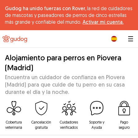
Gudog ha unido fuerzas con Rover,
la red de cuidadores
de mascotas y paseadores de perros de cinco estrellas
más grande y confiable del mundo.
Activar mi cuenta.
|
Alojamiento para perros en Piovera
(Madrid)
Encuentra un cuidador de confianza en Piovera
(Madrid) para que cuide de tu perro en su casa
durante el día y la noche.
Cobertura
Cancelación
Cuidadores
Soporte y
Pago
veterinaria
gratuita
verificados
Ayuda
seguro