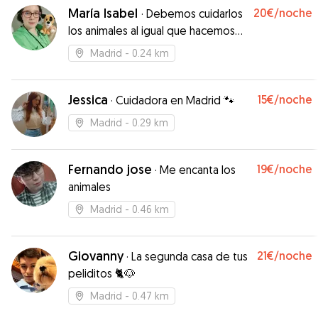
María Isabel
20€
/noche
·
Debemos cuidarlos
los animales al igual que hacemos
con los niños"
Madrid
- 0.24 km
Jessica
15€
/noche
·
Cuidadora en Madrid 🐾
Madrid
- 0.29 km
Fernando jose
19€
/noche
·
Me encanta los
animales
Madrid
- 0.46 km
Giovanny
21€
/noche
·
La segunda casa de tus
peliditos 🐈🐶
Madrid
- 0.47 km