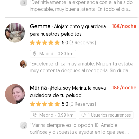
“
Definitivamente la experiencia con ella ha sido
impecable, muy buena ,atenta. En todo el día
que ha estado con pichito la verdad que me ha
tenido atenta sobre él y eso es un alivio, llegué
Gemma
18€
/noche
·
Alojamiento y guardería
una hora más tarde y la verdad fue muy amable
para nuestros peluditos
y me pudo comprender.. Volveré a repetir
5.0
(
3
Reservas
)
obviamente con ella.
”
Madrid
- 0.80 km
“
Excelente chica, muy amable. Mi perrita estaba
muy contenta después al recogerla. Sin duda
repetiría estancia con ella
”
Marina
18€
/noche
·
¡Hola, soy Marina, la nueva
cuidadora de tu peludo!
5.0
(
3
Reservas
)
Madrid
- 0.99 km
1
Usuarios recurrentes
“
Marina siempre es lo opción 10. Amable,
cariñosa y dispuesta a ayudar en lo que sea.
Moon sabe donde vive y va encantada, no hay