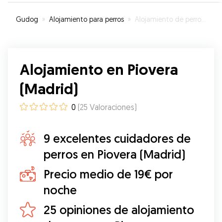
mejor termómetro que el propio perro.
”
Gudog
»
Alojamiento para perros
»
Alojamiento de perros en Piovera (Madrid)
Alojamiento en Piovera
(Madrid)
0
(
25
Valoraciones
)
9 excelentes cuidadores de
perros en Piovera (Madrid)
Precio medio de 19€ por
noche
25 opiniones de alojamiento