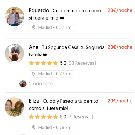
Eduardo
20€
/noche
·
Cuido a tu perro como
si fuera el mio ❤️
Madrid
- 0.52 km
Ana
20€
/noche
·
Tu Segunda Casa, tu Segunda
Familia❤️
5.0
(
38
Reservas
)
Madrid
- 0.77 km
“
Todo bien
”
Eliza
20€
/noche
·
Cuido y Paseo a tu perrito
como si fuera mio!
5.0
(
3
Reservas
)
Madrid
- 0.78 km