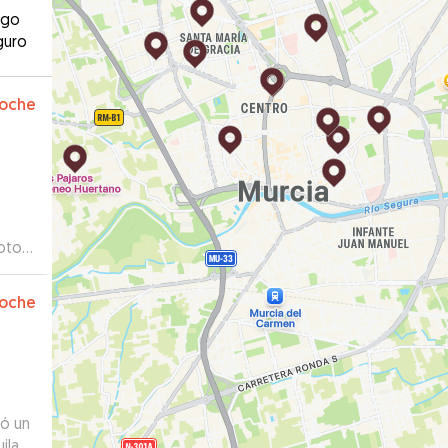
ago
guro
oche
otos
como
ena!
”
oche
ió un
ila.