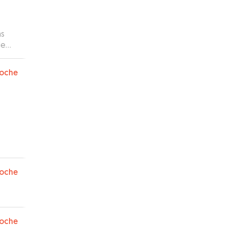
orma
oche
sidad
oche
oche