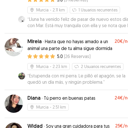
Murcia
- 2.11 km
1
Usuarios recurrentes
“
Lluna ha venido feliz de pasar de nuevo estos días
con Mar. Está muy tranquila con ella y se nota que le
gusta su compañía . La verdad es que yo me quedo
súper tranquila cuando se queda con ella . Me inf
Mireia
20€
/n
·
Hasta que no hayas amado a un
y envía fotos todos los días y está disponible y con
animal una parte de tu alma sigue dormida
buena disposición para cualquier consulta o nece
5.0
(
26
Reservas
)
que surja . Gracias Mar!!!
”
Murcia
- 2.23 km
2
Usuarios recurrentes
“
Estupenda con mi perra. Le pilló el apagón, se la
quedó un día más, y ningún problema.
”
Diana
24€
/n
·
Tú perro en buenas patas
Murcia
- 2.51 km
Widad
25€
/n
·
Soy una gran cuidadora para tus