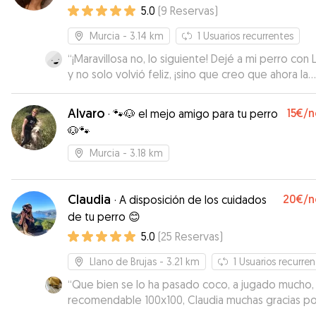
5.0
(
9
Reservas
)
Murcia
- 3.14 km
1
Usuarios recurrentes
“
¡Maravillosa no, lo siguiente! Dejé a mi perro con 
y no solo volvió feliz, ¡sino que creo que ahora la
quiere más a ella que a mí! Desde el primer mome
fue súper atenta, cariñosa y profesional. Me man
Alvaro
15€
/n
·
🐾🐶 el mejo amigo para tu perro
fotos, vídeos y actualizaciones que me hicieron re
🐶🐾
me tranquilizaron un montón. Mi perro no solo es
cuidado, estuvo mimado como un rey. Se nota qu
Murcia
- 3.18 km
ama lo que hace y que tiene un don especial con 
animales. Si estás buscando a alguien que cuide d
peludo como si fuera suyo, ¡ella es la elegida! Gra
Claudia
20€
/n
·
A disposición de los cuidados
por todo, ¡eres un sol!
”
de tu perro 😊
5.0
(
25
Reservas
)
Llano de Brujas
- 3.21 km
1
Usuarios recurren
“
Que bien se lo ha pasado coco, a jugado mucho,
recomendable 100x100, Claudia muchas gracias por
todo
”