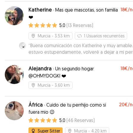
Katherine
18€
/n
·
Mas que mascotas, son familia
❤️
5.0
(
13
Reservas
)
Murcia
- 3.53 km
1
Usuarios recurrentes
“
Buena comunicación con Katherine y muy amable.
estuvo estupendamente, volveré a dejar a mi perr
de nuevo con ella sin duda.
”
Alejandra
18€
/n
·
Un segundo hogar
@OHMYDOGKI ❤️
Murcia
- 3.60 km
África
20€
/n
·
Cuido de tu perrhijo como si
fuera mio 😉
5.0
(
46
Reservas
)
Super Sitter
Murcia
- 4.20 km