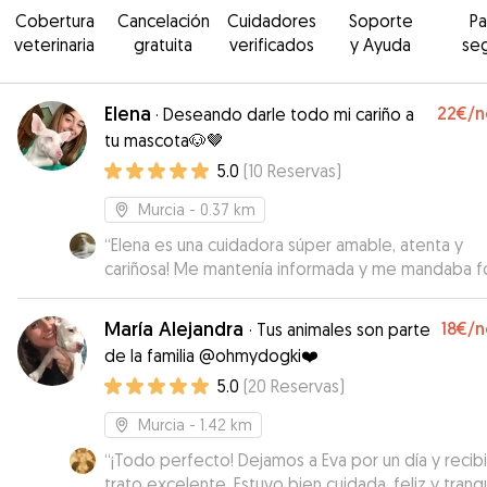
Cobertura
Cancelación
Cuidadores
Soporte
P
veterinaria
gratuita
verificados
y Ayuda
se
Elena
22€
/n
·
Deseando darle todo mi cariño a
tu mascota🐶🤎
5.0
(
10
Reservas
)
Murcia
- 0.37 km
“
Elena es una cuidadora súper amable, atenta y
cariñosa! Me mantenía informada y me mandaba f
a diario. Estoy segura de que Max habrá estado 
en casa. Repetiremos seguro! Gracias por todo El
María Alejandra
18€
/n
·
Tus animales son parte
de la familia @ohmydogki❤️
5.0
(
20
Reservas
)
Murcia
- 1.42 km
“
¡Todo perfecto! Dejamos a Eva por un día y recib
trato excelente. Estuvo bien cuidada, feliz y tranqu