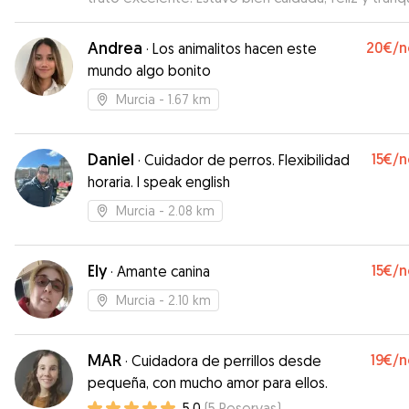
Sin duda repetiremos. ¡Muchas gracias, María!
”
Andrea
20€
/n
·
Los animalitos hacen este
mundo algo bonito
Murcia
- 1.67 km
Daniel
15€
/n
·
Cuidador de perros. Flexibilidad
horaria. I speak english
Murcia
- 2.08 km
Ely
15€
/n
·
Amante canina
Murcia
- 2.10 km
MAR
19€
/n
·
Cuidadora de perrillos desde
pequeña, con mucho amor para ellos.
5.0
(
5
Reservas
)