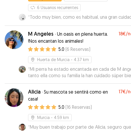
6
Usuarios recurrentes
“
Todo muy bien, como es habitual, una gran cuida
M Angeles
18€
/n
·
Un oasis en plena huerta.
!Nos encantan los animales!
5.0
(
6
Reservas
)
Huerta de Murcia
- 4.37 km
“
Mi perra ha estado encantada en cada de M ánge
tanto ella como su familia la han cuidado súper bi
ha estado muy contenta. Me ha ido actualizando 
fotos y vídeos y la comunicación ha sido genial.
Alicia
17€
/n
·
Su mascota se sentirá como en
Volveremos, seguro! Además tiene una casa gran
casa!
con jardín en el que Caqui ha podido relajarse, to
5.0
(
16
Reservas
)
sol... mil gracias!
”
Murcia
- 4.59 km
“
Muy buen trabajo por parte de Alicia, seguro qu