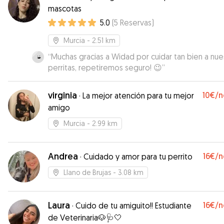
mascotas
5.0
(
5
Reservas
)
Murcia
- 2.51 km
“
Muchas gracias a Widad por cuidar tan bien a nue
perritas, repetiremos seguro! 😉
”
virginia
10€
/n
·
La mejor atención para tu mejor
amigo
Murcia
- 2.99 km
Andrea
16€
/n
·
Cuidado y amor para tu perrito
Llano de Brujas
- 3.08 km
Laura
16€
/n
·
Cuido de tu amiguito!! Estudiante
de Veterinaria🐶🩺🤍