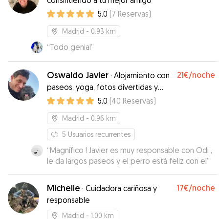
consintiendo a tu mejor amigo
5.0
(
7
Reservas
)
Madrid
- 0.93 km
“
Todo genial
”
Oswaldo Javier
21€
/noche
·
Alojamiento con
paseos, yoga, fotos divertidas y
muchos cariños!!
5.0
(
40
Reservas
)
Madrid
- 0.96 km
5
Usuarios recurrentes
“
Magnífico ! Javier es muy responsable con Odi ,
le da largos paseos y el perro está feliz con el
”
Michelle
17€
/noche
·
Cuidadora cariñosa y
responsable
Madrid
- 1.00 km