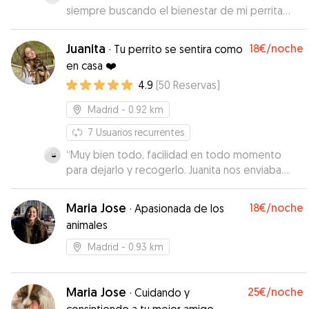
siempre buscando el bienestar de mi perrita
,que es cachorro, y precisaba de cuidados
especiales. Me mandó fotos y respondió a mis
Juanita
18€
/noche
·
Tu perrito se sentira como
mensajes en todo momento. Era la primera vez
en casa ❤️
que utilizaba el servicio y me ha encantado lo
4.9
(
50
Reservas
)
humana y cercana que ha sido Grecia con
nosotras.
”
Madrid
- 0.92 km
7
Usuarios recurrentes
“
Muy bien todo, facilidad en todo momento
para dejarlo y recogerlo. Juanita nos enviaba
comentarios y fotos para que supiésemos como
iba nuestro perrete. Muy agradable la
Maria Jose
18€
/noche
·
Apasionada de los
experiencia.
”
animales
Madrid
- 0.93 km
Maria Jose
25€
/noche
·
Cuidando y