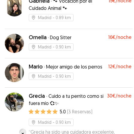
Gabriela
15€
/noche
·
🐾 Vocación por el
Cuidado Animal 🐾
Madrid
- 0.89 km
Ornella
16€
/noche
·
Dog Sitter
Madrid
- 0.90 km
Mario
12€
/noche
·
Mejor amigo de los perros
Madrid
- 0.90 km
Grecia
30€
/noche
·
Cuido a tu perrito como si
fuera mío 💞✨
5.0
(
3
Reservas
)
Madrid
- 0.90 km
“
Grecia ha sido una cuidadora excelente,