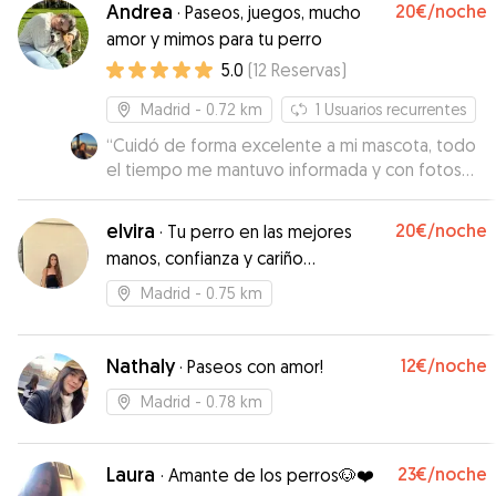
Andrea
20€
/noche
·
Paseos, juegos, mucho
amor y mimos para tu perro
5.0
(
12
Reservas
)
Madrid
- 0.72 km
1
Usuarios recurrentes
“
Cuidó de forma excelente a mi mascota, todo
el tiempo me mantuvo informada y con fotos
de lo que hacía. Le dio más paseos de lo
esperado. Cuando fui a recogerlo, no se quería
elvira
20€
/noche
·
Tu perro en las mejores
despegar de Andrea. Muy recomendable.
”
manos, confianza y cariño
garantizados.
Madrid
- 0.75 km
Nathaly
12€
/noche
·
Paseos con amor!
Madrid
- 0.78 km
Laura
23€
/noche
·
Amante de los perros🐶❤️