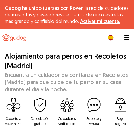
Gudog ha unido fuerzas con Rover,
la red de cuidadores
de mascotas y paseadores de perros de cinco estrellas
más grande y confiable del mundo.
Activar mi cuenta.
|
Alojamiento para perros en Recoletos
(Madrid)
Encuentra un cuidador de confianza en Recoletos
(Madrid) para que cuide de tu perro en su casa
durante el día y la noche.
Cobertura
Cancelación
Cuidadores
Soporte y
Pago
veterinaria
gratuita
verificados
Ayuda
seguro