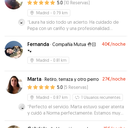
5.0
(
10
Reservas
)
Madrid
- 0.79 km
“
Laura ha sido todo un acierto. Ha cuidado de
Pepa con un cariño y una profesionalidad
increíble. Sin duda recomendaré a Laura a todos
mis contactos y volveré a contar con ella seguro!
Fernanda
40€
/noche
·
Compañía Mutua 🤚🏻
Nos ha estado informando en todo momento
🐾
sobre Pepa y todas las actividades que hacía
con ella. Hemos estado súper tranquilos
Madrid
- 0.81 km
sabiendo que estaba con Laura..Ha sido una
experiencia de 10!
”
Marta
27€
/noche
·
Retiro, terraza y otro perro
5.0
(
5
Reservas
)
Madrid
- 0.87 km
1
Usuarios recurrentes
“
Perfecto el servicio. Marta estuvo super atenta
y cuidó a Norma perfectamente. Estamos muy
agradecido de lo bien que la cuidó.
”