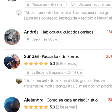
Massanes
- 19.83 km
1
Usuarios recurrentes
“
Absolutamente fantástica. Tuvimos una emergenc
Laura nos contesto enseguida y recibió a Nevat el
mismo día sin problema. Nevat, como no, dos días
fantásticos en compañía de Kiara 🐶 y Laura con s
Andrés
18
·
Habloguauu cuidados caninos
paseos diarios por el bosque. Laura es una persona
que realmente ama a los animales y sabe lo que e
Corsá
- 19.85 km
que tu perro sea uno más de la familia.
”
Sundari
20
·
Paseadora de Perros
5.0
(
6
Reservas
)
La Bisbal d'Empordà
- 20.44 km
“
Dona encantadora, amant dels gossos. Ens va
transmetre molta tranquilitat. El meu gos no podri
haver estat millor!!!
”
Alejandra
15
·
Como en casa en ningún sitio
5.0
(
2
Reservas
)