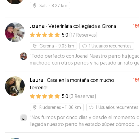
Salt
- 8.27 km
Joana
16
·
Veterinària col.legiada a Girona
5.0
(
17
Reservas
)
Gerona
- 9.03 km
1
Usuarios recurrentes
“
Todo perfecto con Joana! Nuestro perro ha juga
muchooo con otros perros y ha pasado un rato gen
In total confianza con Joana. No dudaremos de de
de nuevo con ella. Gracias!
”
Laura
16
·
Casa en la montaña con mucho
terreno!
5.0
(
3
Reservas
)
Riudarenes
- 11.06 km
1
Usuarios recurrentes
“
Nos fuimos por cinco días y desde el momento d
llegada nuestro perro ha estado súper cómodo.
Gracias al gran espacio ha podido correr y pasarlo
bien, y ha conocido a otros perros con los que jug