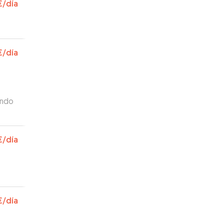
€
/día
ue
taba
€
/día
ando
€
/día
€
/día