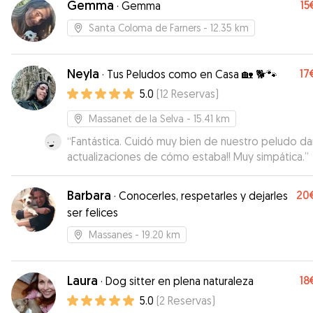
Gemma
15
·
Gemma
Siempre en contacto continuo con la cuidadora q
nos ha informado constantemente de cómo lo es
Santa Coloma de Farners
- 12.35 km
pasando el perro. Repetiremos, seguro.
”
Neyla
17
·
Tus Peludos como en Casa 🏡 🐕🐾
5.0
(
12
Reservas
)
Massanet de la Selva
- 15.41 km
“
Fantástica. Cuidó muy bien de nuestro peludo d
actualizaciones de cómo estaba!! Muy simpática.
”
Barbara
20
·
Conocerles, respetarles y dejarles
ser felices
Massanes
- 19.20 km
Laura
18
·
Dog sitter en plena naturaleza
5.0
(
2
Reservas
)