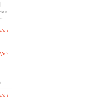
ia y
us
€
/día
s
€
/día
a
€
/día