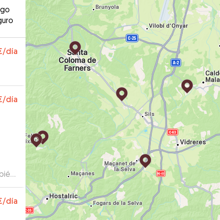
ago
guro
€
/día
€
/día
bién.
€
/día