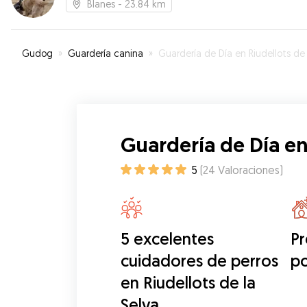
Blanes
- 23.84 km
Gudog
»
Guardería canina
»
Guardería de Día en Riudellots de la Selv
Guardería de Día en 
5
(
24
Valoraciones
)
5 excelentes
Pr
cuidadores de perros
po
en Riudellots de la
Selva