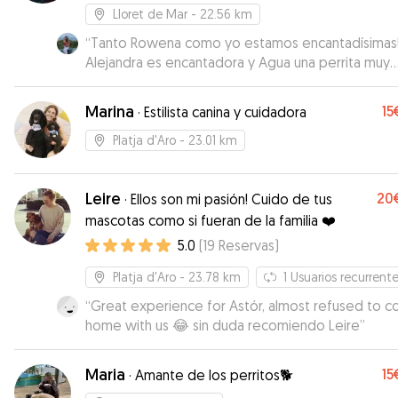
Lloret de Mar
- 22.56 km
“
Tanto Rowena como yo estamos encantadísimas
Alejandra es encantadora y Agua una perrita muy
buena que se ha adaptado genial a que le invadan
casita! Rowena ha estado muy bien cuidada y feliz
Marina
15
·
Estilista canina y cuidadora
Alejandra se ha encargado de darle muchos pase
por el pipi can, la playa y la montaña. Por otro lado
Platja d'Aro
- 23.01 km
estado super pendiente de sus necesidades y m
informado de todo y diariamente. Me ha mandad
Leire
20
muchas fotos y vídeos todos los días y me ha escr
·
Ellos son mi pasión! Cuido de tus
menudo lo cuál me ha dado mucha tranquilidad. L
mascotas como si fueran de la familia ❤️
recomiendo al 100%!!
”
5.0
(
19
Reservas
)
Platja d'Aro
- 23.78 km
1
Usuarios recurrent
“
Great experience for Astór, almost refused to 
home with us 😂 sin duda recomiendo Leire
”
Maria
15
·
Amante de los perritos🐕