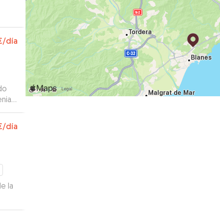
€
/día
do
ial.
jarlo
€
/día
e la
ar.