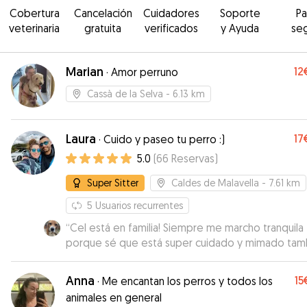
Cobertura
Cancelación
Cuidadores
Soporte
P
veterinaria
gratuita
verificados
y Ayuda
se
Marian
12
·
Amor perruno
Cassà de la Selva
- 6.13 km
Laura
17
·
Cuido y paseo tu perro :)
5.0
(
66
Reservas
)
Super Sitter
Caldes de Malavella
- 7.61 km
5
Usuarios recurrentes
“
Cel está en familia! Siempre me marcho tranquila
porque sé que está super cuidado y mimado tam
Laura es excepcional.
”
Anna
15
·
Me encantan los perros y todos los
animales en general