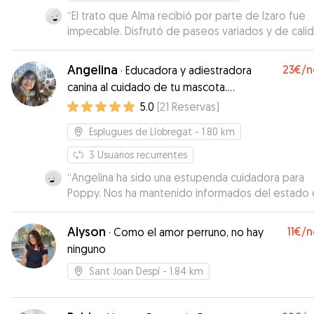
“
El trato que Alma recibió por parte de Izaro fue
impecable. Disfrutó de paseos variados y de calid
justo lo que necesita y agradece. Izaro se mantu
contacto conmigo de forma constante, comparti
Angelina
23€
/n
·
Educadora y adiestradora
fotos y vídeos que mostraban cómo estaba yend
canina al cuidado de tu mascota.
Además, el hecho de que Alma pudiera compartir
Barcelona y alrededores.
5.0
(
21
Reservas
)
tiempo con su perrita Vinyet fue un plus valioso,
convivir con otra perrita equilibrada y amigable hi
Esplugues de Llobregat
- 1.80 km
estancia aún más enriquecedora. Sin duda, fue un 
acierto dejar a Alma bajo su cuidado. ✨✨✨
”
3
Usuarios recurrentes
“
Angelina ha sido una estupenda cuidadora para
Poppy. Nos ha mantenido informados del estado 
perrita, ha sido muy puntual tanto en la entrega 
en la recogida, y ha estado siempre disponible pa
Alyson
11€
/n
·
Como el amor perruno, no hay
cualquier pregunta o duda que tuviéramos.
”
ninguno
Sant Joan Despí
- 1.84 km