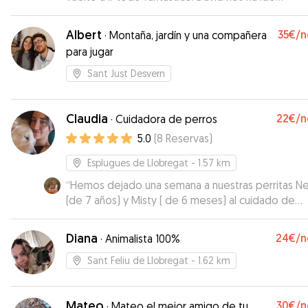
informando regularmente de cómo se encontrab
Ninu y se nota que ha estado fenomenal. Sin lugar
Albert
35€
/n
·
Montaña, jardín y una compañera
dudas repetiremos con David 😊
”
para jugar
Sant Just Desvern
Claudia
22€
/n
·
Cuidadora de perros
5.0
(
8
Reservas
)
Esplugues de Llobregat
- 1.57 km
“
Hemos dejado una semana a nuestras perritas Ne
(de 7 años) y Misty ( de 6 meses) al cuidado de
Claudia. No podríamos haber elegido mejor. Estoy muy
contenta de cómo las ha cuidado. Cada día nos
Diana
24€
/n
·
Animalista 100%
escribía . Mandando vídeos, fotos. Explicando que
habían hecho. Tanto a Claudia como a su pareja Alvaro
Sant Feliu de Llobregat
- 1.62 km
les encantan los animales y eso se nota. Hemos estado
muy tranquilos al saber que estaban tan bien y
Mateo
30€
/n
dándoles tanto cariño. Las perritas han estado genial.
·
Mateo el mejor amigo de tu