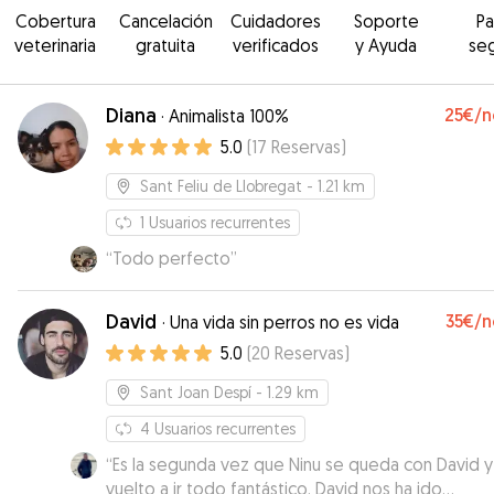
Cobertura
Cancelación
Cuidadores
Soporte
P
veterinaria
gratuita
verificados
y Ayuda
se
Diana
25€
/n
·
Animalista 100%
5.0
(
17
Reservas
)
Sant Feliu de Llobregat
- 1.21 km
1
Usuarios recurrentes
“
Todo perfecto
”
David
35€
/n
·
Una vida sin perros no es vida
5.0
(
20
Reservas
)
Sant Joan Despí
- 1.29 km
4
Usuarios recurrentes
“
Es la segunda vez que Ninu se queda con David y
vuelto a ir todo fantástico. David nos ha ido