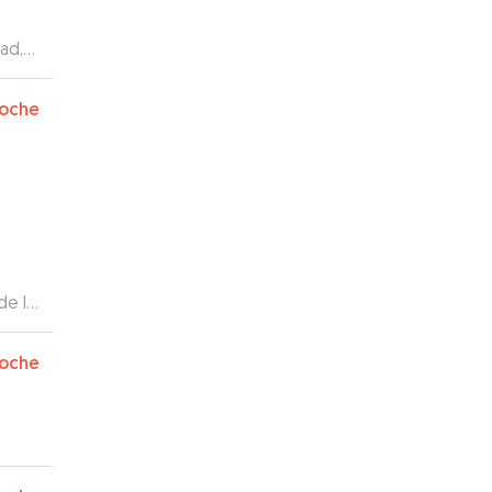
ad,
vo en
endo
oche
o.
zo su
gran
de la
como
ra
oche