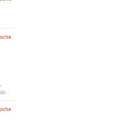
oche
.
súper
oche