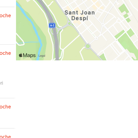
a
 a
oche
oche
ri
oche
oche