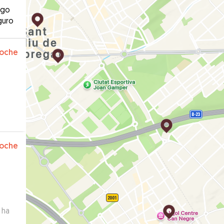
ago
guro
oche
oche
 ha