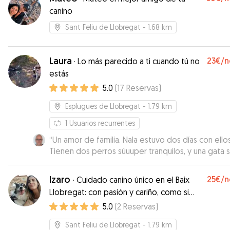
Repetiremos seguro. Muchas gracias Claudia!
”
canino
Sant Feliu de Llobregat
- 1.68 km
Laura
23€
/n
·
Lo más parecido a ti cuando tú no
estás
5.0
(
17
Reservas
)
Esplugues de Llobregat
- 1.79 km
1
Usuarios recurrentes
“
Un amor de familia. Nala estuvo dos días con ellos
Tienen dos perros súuuper tranquilos, y una gata 
dócil y tranquila con Nala
”
Izaro
25€
/n
·
Cuidado canino único en el Baix
Llobregat: con pasión y cariño, como si
fueran parte de mi familia."
5.0
(
2
Reservas
)
Sant Feliu de Llobregat
- 1.79 km