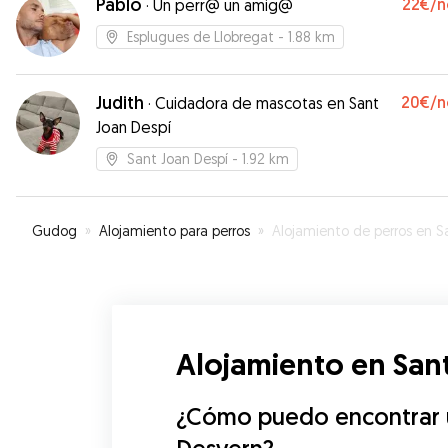
Pablo
22€
/n
·
Un perr@ un amig@
Esplugues de Llobregat
- 1.88 km
Judith
20€
/n
·
Cuidadora de mascotas en Sant
Joan Despí
Sant Joan Despí
- 1.92 km
Gudog
»
Alojamiento para perros
»
Alojamiento de perros en Sant Just Desver
Alojamiento en Sant
¿Cómo puedo encontrar un