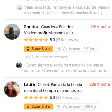
“
Nala ha estado fenomenal al cuidado de Valeria
y su marido. Nos han enviado muchas fotos y
vídeos durante los dos días que ha estado allí ,
así íbamos viendo lo tranquila y a gusto que
Sandra
17€
/noche
·
Guardería Peludos
estaba con ellos. Encantados, los
Valdemoro🐕 Mimamos a tu
recomendamos totalmente.
”
peludin♥️
5.0
(
15
Reservas
)
Super Sitter
Valdemoro
- 6.91 km
2
Usuarios recurrentes
“
Como siempre, todo perfecto y Haku super
contento. Obviamente, nosotros nos vamos muy
tranquilos sabiendo que está en buenas manos
:)
”
Laura
22€
/noche
·
Chalet. Parte de la familia
durante el tiempo que necesites
5.0
(
33
Reservas
)
Super Sitter
Valdemoro
- 7.06 km