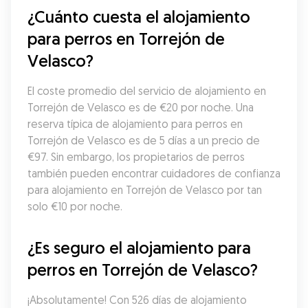
¿Cuánto cuesta el alojamiento 
para perros en Torrejón de 
Velasco?
El coste promedio del servicio de alojamiento en 
Torrejón de Velasco es de €20 por noche. Una 
reserva típica de alojamiento para perros en 
Torrejón de Velasco es de 5 días a un precio de 
€97. Sin embargo, los propietarios de perros 
también pueden encontrar cuidadores de confianza 
para alojamiento en Torrejón de Velasco por tan 
solo €10 por noche.
¿Es seguro el alojamiento para 
perros en Torrejón de Velasco?
¡Absolutamente! Con 526 días de alojamiento 