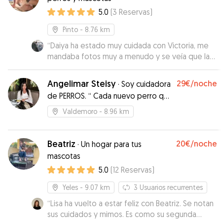
gracias.
”
5.0
(
3
Reservas
)
Pinto
- 8.76 km
“
Daiya ha estado muy cuidada con Victoria, me
mandaba fotos muy a menudo y se veía que la
miraban mucho, justo lo que necesitaba Daiya
que es muy mimosa, seguro que repetiremos
”
Angelimar Steisy
29€
/noche
·
Soy cuidadora
de PERROS. “ Cada nuevo perro que
entra a mi vida me regala un
Valdemoro
- 8.96 km
pedazo de su corazón ❤️
Beatriz
20€
/noche
·
Un hogar para tus
mascotas
5.0
(
12
Reservas
)
Yeles
- 9.07 km
3
Usuarios recurrentes
“
Lisa ha vuelto a estar feliz con Beatriz. Se notan
sus cuidados y mimos. Es como su segunda