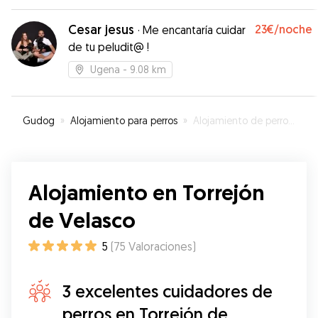
familia y su casa de vacaciones.
”
Cesar jesus
23€
/noche
·
Me encantaría cuidar
de tu peludit@ !
Ugena
- 9.08 km
Gudog
»
Alojamiento para perros
»
Alojamiento de perros en Torrejón de Velasco
Alojamiento en Torrejón
de Velasco
5
(
75
Valoraciones
)
3 excelentes cuidadores de
perros en Torrejón de