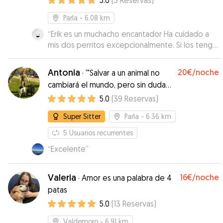
5.0
(
3
Reservas
)
Parla
- 6.08 km
“
Erik es un muchacho encantador Ha cuidado a
mis dos perritos excepcionalmente. Si los tengo
que volver a dejar no dudaré en volvérselos a
dejar. Los perritos han estado como en casa
Antonia
20€
/noche
·
'"Salvar a un animal no
Recomendable 100% Gracias Erik
”
cambiará el mundo, pero sin duda
alguna, el mundo cambiará para él."
5.0
(
39
Reservas
)
Super Sitter
Parla
- 6.36 km
5
Usuarios recurrentes
“
Excelente
”
Valeria
16€
/noche
·
Amor es una palabra de 4
patas
5.0
(
13
Reservas
)
Valdemoro
- 6.91 km