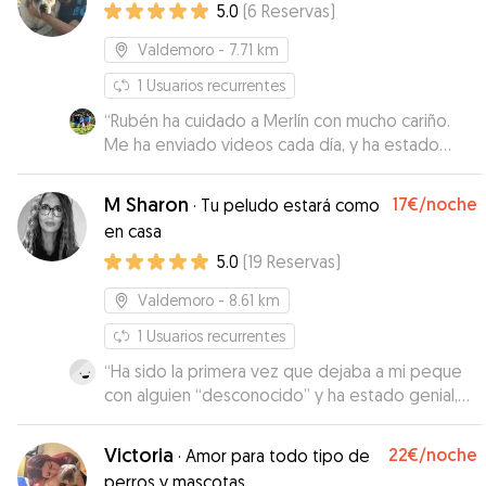
5.0
(
6
Reservas
)
Valdemoro
- 7.71 km
1
Usuarios recurrentes
“
Rubén ha cuidado a Merlín con mucho cariño.
Me ha enviado videos cada día, y ha estado
pendiente de el en todo momento. Volveré a
contar con el seguro.
”
M Sharon
17€
/noche
·
Tu peludo estará como
en casa
5.0
(
19
Reservas
)
Valdemoro
- 8.61 km
1
Usuarios recurrentes
“
Ha sido la primera vez que dejaba a mi peque
con alguien “desconocido” y ha estado genial,
me han mandado fotos y vídeos todo el día
para que viera lo bien que estaba. Lo han
Victoria
22€
/noche
·
Amor para todo tipo de
cuidado como lo haría yo y solo puedo darles las
perros y mascotas