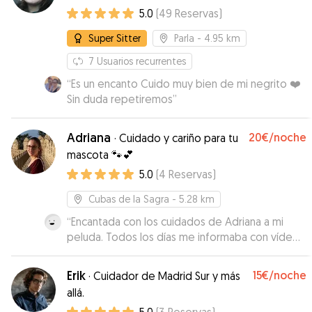
5.0
(
49
Reservas
)
Super Sitter
Parla
- 4.95 km
7
Usuarios recurrentes
“
Es un encanto Cuido muy bien de mi negrito ❤️
Sin duda repetiremos
”
Adriana
20€
/noche
·
Cuidado y cariño para tu
mascota 🐾💕
5.0
(
4
Reservas
)
Cubas de la Sagra
- 5.28 km
“
Encantada con los cuidados de Adriana a mi
peluda. Todos los días me informaba con vídeos
y fotos del cuidado de Irati, así he podido estar
tranquila...hemos ido a por ella y estaba
Erik
15€
/noche
·
Cuidador de Madrid Sur y más
cepillada y cuidada. Con seguridad repetiremos.
allá.
Gracias!
”