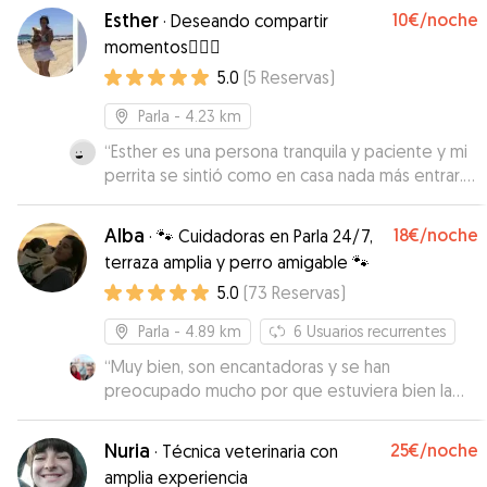
Esther
10€
/noche
·
Deseando compartir
momentos🐕‍🦺🐾
5.0
(
5
Reservas
)
Parla
- 4.23 km
“
Esther es una persona tranquila y paciente y mi
perrita se sintió como en casa nada más entrar.
También se comunicó bien comigo durante lá
estancia, manteniendo a mi informada sobre el
Alba
18€
/noche
·
🐾 Cuidadoras en Parla 24/7,
bienestar de mi mimada perrita.
”
terraza amplia y perro amigable 🐾
5.0
(
73
Reservas
)
Parla
- 4.89 km
6
Usuarios recurrentes
“
Muy bien, son encantadoras y se han
preocupado mucho por que estuviera bien la
perra.
”
Nuria
25€
/noche
·
Técnica veterinaria con
amplia experiencia