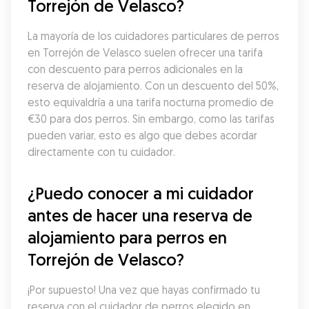
Torrejón de Velasco?
La mayoría de los cuidadores particulares de perros 
en Torrejón de Velasco suelen ofrecer una tarifa 
con descuento para perros adicionales en la 
reserva de alojamiento. Con un descuento del 50%, 
esto equivaldría a una tarifa nocturna promedio de 
€30 para dos perros. Sin embargo, como las tarifas 
pueden variar, esto es algo que debes acordar 
directamente con tu cuidador.
¿Puedo conocer a mi cuidador 
antes de hacer una reserva de 
alojamiento para perros en 
Torrejón de Velasco?
¡Por supuesto! Una vez que hayas confirmado tu 
reserva con el cuidador de perros elegido en 