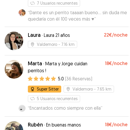
7
Usuarios recurrentes
“
Dante es un perrito taaaan bueno… sin duda me
quedaría con él 100 veces más ♥️
”
Laura
22€
/noche
·
Laura 21 años
Valdemoro
- 7.16 km
Marta
18€
/noche
·
Marta y Jorge cuidan
perritos !
5.0
(
36
Reservas
)
Super Sitter
Valdemoro
- 7.65 km
5
Usuarios recurrentes
“
Encantados como siempre con ella
”
Rubén
18€
/noche
·
En buenas manos