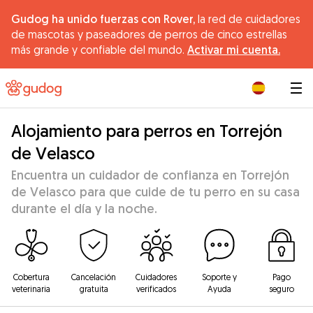
Gudog ha unido fuerzas con Rover,
la red de cuidadores
de mascotas y paseadores de perros de cinco estrellas
más grande y confiable del mundo.
Activar mi cuenta.
|
Alojamiento para perros en Torrejón
de Velasco
Encuentra un cuidador de confianza en Torrejón
de Velasco para que cuide de tu perro en su casa
durante el día y la noche.
Cobertura
Cancelación
Cuidadores
Soporte y
Pago
veterinaria
gratuita
verificados
Ayuda
seguro