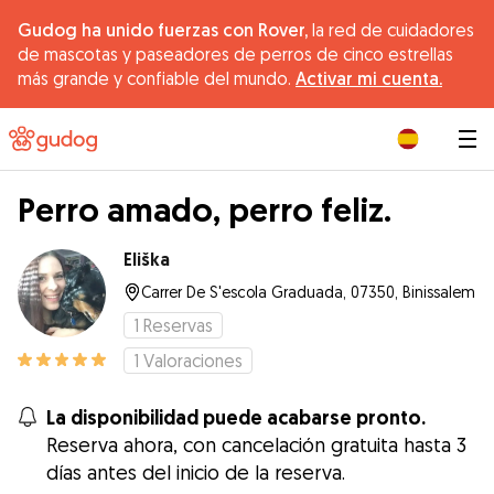
Gudog ha unido fuerzas con Rover,
la red de cuidadores
de mascotas y paseadores de perros de cinco estrellas
más grande y confiable del mundo.
Activar mi cuenta.
|
Perro amado, perro feliz.
Eliška
Carrer De S'escola Graduada, 07350, Binissalem
1
Reservas
1
Valoraciones
La disponibilidad puede acabarse pronto.
Reserva ahora, con cancelación gratuita hasta 3
días antes del inicio de la reserva.