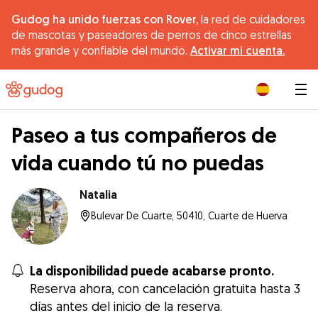
Gudog ha unido fuerzas con Rover,
la red de cuidadores
de mascotas y paseadores de perros de cinco estrellas
más grande y confiable del mundo.
Activar mi cuenta.
|
Paseo a tus compañeros de
vida cuando tú no puedas
Natalia
Bulevar De Cuarte, 50410, Cuarte de Huerva
La disponibilidad puede acabarse pronto.
Reserva ahora, con cancelación gratuita hasta 3
días antes del inicio de la reserva.