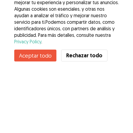
mejorar tu experiencia y personalizar tus anuncios.
Algunas cookies son esenciales, y otras nos
ayudan a analizar el tráfico y mejorar nuestro
servicio para ti.Podemos compartir datos, como
identificadores únicos, con partners de análisis y
publicidad. Para más detalles, consulte nuestra
Privacy Policy
.
Contacta con Natalia
Rechazar todo
Aceptar todo
¿Conoces los Beneficios de Gudog? Ver más
Servicios
Cómo funciona
Sobre Gudog
Opiniones
Cobertura Veterinaria