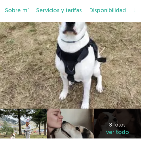
Sobre mí
Servicios y tarifas
Disponibilidad
Ub
8 fotos
ver todo