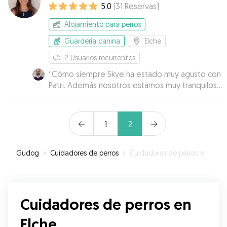
5.0
(
31
Reservas
)
Alojamiento para perros
Guardería canina
Elche
2
Usuarios recurrentes
“
Cómo siempre Skye ha estado muy agusto con
Patri. Además nosotros estamos muy tranquilos
de dejarla con ella por la tranquilidad y
comunicación que presenta. Repetiremos más
veces cuando lo necesitemos.
”
1
2
Gudog
»
Cuidadores de perros
»
Cuidadores de perros en Elche
Cuidadores de perros en
Elche