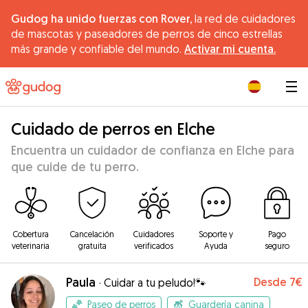
Gudog ha unido fuerzas con Rover,
la red de cuidadores
de mascotas y paseadores de perros de cinco estrellas
más grande y confiable del mundo.
Activar mi cuenta.
|
Cuidado de perros en Elche
Encuentra un cuidador de confianza en Elche para
que cuide de tu perro.
Cobertura
Cancelación
Cuidadores
Soporte y
Pago
veterinaria
gratuita
verificados
Ayuda
seguro
Paula
Desde
7€
·
Cuidar a tu peludo!🐾
Paseo de perros
Guardería canina