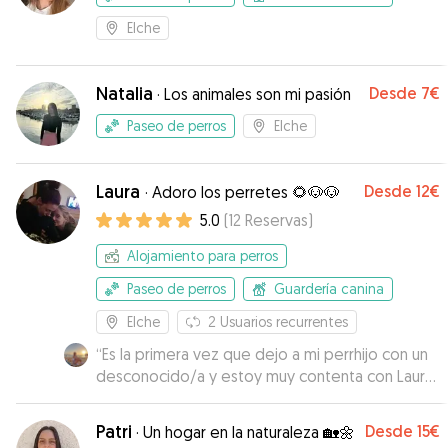
Elche
Natalia
Desde
7€
·
Los animales son mi pasión
Paseo de perros
Elche
Laura
Desde
12€
·
Adoro los perretes 🌻🐶🐶
5.0
(
12
Reservas
)
Alojamiento para perros
Paseo de perros
Guardería canina
Elche
2
Usuarios recurrentes
“
Es la primera vez que dejo a mi perrhijo con un
desconocido/a y estoy muy contenta con Laura.
Muy simpática, puntual y atenta, me ha
transmitodo confianza en todo momento.
Patri
Desde
15€
·
Un hogar en la naturaleza 🏡🌼
Repetiría sin duda.
”