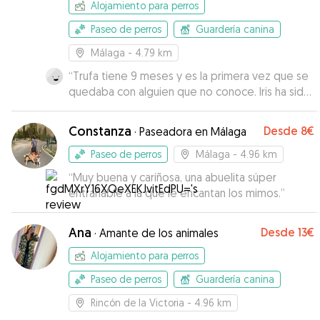
Alojamiento para perros
Paseo de perros
Guardería canina
Málaga
- 4.79 km
“
Trufa tiene 9 meses y es la primera vez que se
quedaba con alguien que no conoce. Iris ha sido
súper atenta y paciente con Trufa,
mandándonos vídeos y fotos en todo momento
Constanza
Desde
8€
·
Paseadora en Málaga
para que estuviésemos tranquilos. Trufa no se
suele fiar mucho de la gente y ha terminado
Paseo de perros
Málaga
- 4.96 km
ganándose su confianza y dejándose acariciar.
“
Muy buena y cariñosa, una abuelita súper
Muy recomendable, repetiremos seguro
”
entrañable a la que le encantan los mimos.
”
Ana
Desde
13€
·
Amante de los animales
Alojamiento para perros
Paseo de perros
Guardería canina
Rincón de la Victoria
- 4.96 km