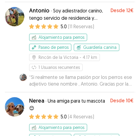
Antonio
Desde
12€
·
Soy adiestrador canino,
tengo servicio de residencia y
paseos
5.0
(
11
Reservas
)
Alojamiento para perros
Paseo de perros
Guardería canina
Rincón de la Victoria
- 4.17 km
1
Usuarios recurrentes
“
Si realmente se llama pasión por los perros ese
adjetivo tiene nombre , Antonio. Gracias por la
atención y cariño con el que has cuidado a Sara
”
Nerea
Desde
10€
·
Una amiga para tu mascota
😊
5.0
(
4
Reservas
)
Alojamiento para perros