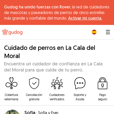
Gudog ha unido fuerzas con Rover,
la red de cuidadores
de mascotas y paseadores de perros de cinco estrellas
más grande y confiable del mundo.
Activar mi cuenta.
|
Cuidado de perros en La Cala del
Moral
Encuentra un cuidador de confianza en La Cala
del Moral para que cuide de tu perro.
Cobertura
Cancelación
Cuidadores
Soporte y
Pago
veterinaria
gratuita
verificados
Ayuda
seguro
Sofia
·
Sofía y Fran