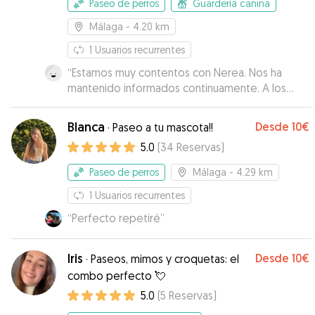
Paseo de perros
Guardería canina
Málaga
- 4.20 km
1
Usuarios recurrentes
“
Estamos muy contentos con Nerea. Nos ha
mantenido informados continuamente. A los
perros se les veía contentos, tanto en casa
como en los paseos. Sin duda repetiremos
”
Blanca
Desde
10€
·
Paseo a tu mascota!!
5.0
(
34
Reservas
)
Paseo de perros
Málaga
- 4.29 km
1
Usuarios recurrentes
“
Perfecto repetiré
”
Iris
Desde
10€
·
Paseos, mimos y croquetas: el
combo perfecto 💘
5.0
(
5
Reservas
)