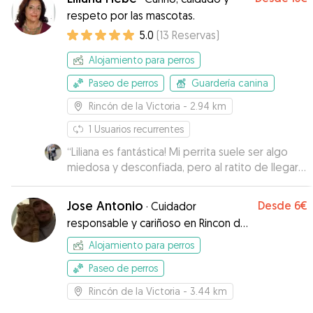
respeto por las mascotas.
5.0
(
13
Reservas
)
Alojamiento para perros
Paseo de perros
Guardería canina
Rincón de la Victoria
- 2.94 km
1
Usuarios recurrentes
“
Liliana es fantástica! Mi perrita suele ser algo
miedosa y desconfiada, pero al ratito de llegar
ya estaba súper cómoda! :) me ha encantado el
trato que le han dado, muchos paseos, le han
Jose Antonio
Desde
6€
·
Cuidador
permitido subirse a un pequeño sofalito junto
responsable y cariñoso en Rincon de
con su perrito y además me estuvo mandando
la Victoria
muchísimas fotos y videos! MUY CONTENTA! Sin
Alojamiento para perros
duda si vuelvo a Malaga repetiré con ella!
”
Paseo de perros
Rincón de la Victoria
- 3.44 km