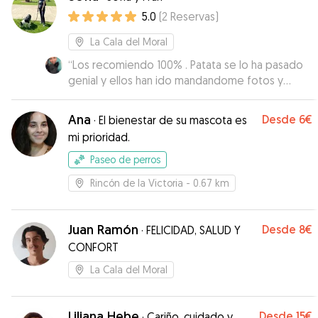
5.0
(
2
Reservas
)
La Cala del Moral
“
Los recomiendo 100% . Patata se lo ha pasado
genial y ellos han ido mandandome fotos y
videos a cada rato
”
Ana
Desde
6€
·
El bienestar de su mascota es
mi prioridad.
Paseo de perros
Rincón de la Victoria
- 0.67 km
Juan Ramón
Desde
8€
·
FELICIDAD, SALUD Y
CONFORT
La Cala del Moral
Liliana Hebe
Desde
15€
·
Cariño, cuidado y