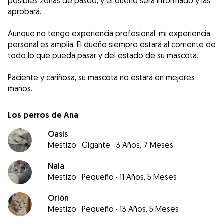
posibles zonas de paseo, y el dueño será informado y las
aprobará.
Aunque no tengo experiencia profesional, mi experiencia
personal es amplia. El dueño siempre estará al corriente de
todo lo que pueda pasar y del estado de su mascota.
Paciente y cariñosa, su mascota no estará en mejores
manos.
Los perros de Ana
Oasis
Mestizo
·
Gigante
·
3 Años, 7 Meses
Nala
Mestizo
·
Pequeño
·
11 Años, 5 Meses
Orión
Mestizo
·
Pequeño
·
13 Años, 5 Meses