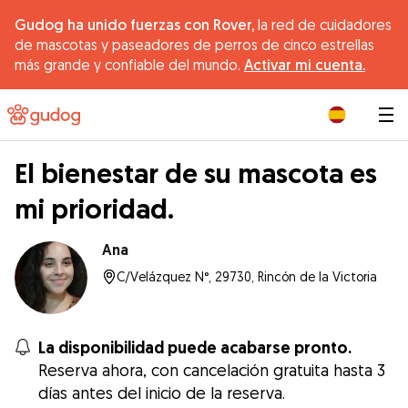
Gudog ha unido fuerzas con Rover,
la red de cuidadores
de mascotas y paseadores de perros de cinco estrellas
más grande y confiable del mundo.
Activar mi cuenta.
|
El bienestar de su mascota es
mi prioridad.
Ana
C/Velázquez N°, 29730, Rincón de la Victoria
La disponibilidad puede acabarse pronto.
Reserva ahora, con cancelación gratuita hasta 3
días antes del inicio de la reserva.