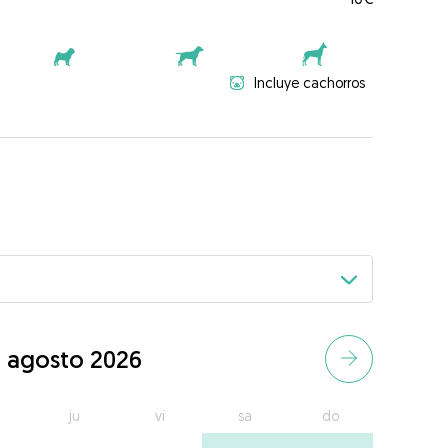
Incluye cachorros
agosto 2026
ju
vi
sa
do