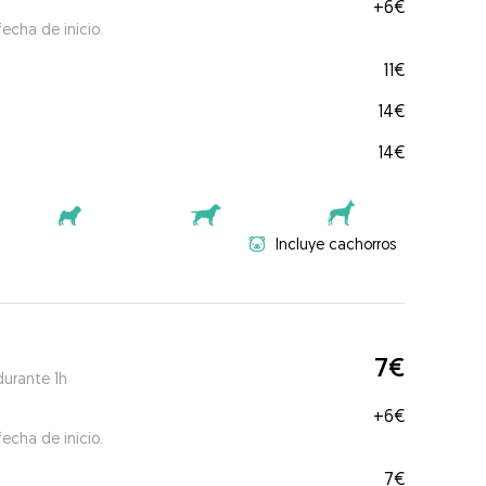
+
6€
echa de inicio.
11€
14€
14€
Incluye cachorros
7€
durante 1h
+
6€
echa de inicio.
7€