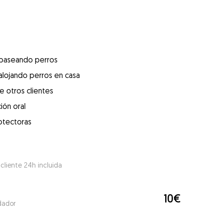
 paseando perros
alojando perros en casa
e otros clientes
ión oral
otectoras
 cliente 24h incluida
10€
dador