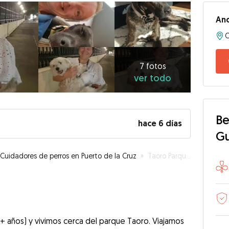
An
7
fotos
ver
7 fotos
ver todo
todo
Be
hace 6 días
G
Cuidadores de perros en Puerto de la Cruz
»
Taoro Parque / Puerto de la cruz
+ años) y vivimos cerca del parque Taoro. Viajamos