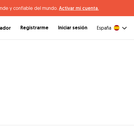
ande y confiable del mundo.
Activar mi cuenta.
Registrarme
Iniciar sesión
dador
España