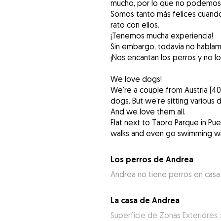
mucho, por lo que no podemos 
Somos tanto más felices cuand
rato con ellos.
¡Tenemos mucha experiencia!
Sin embargo, todavía no hablamo
¡Nos encantan los perros y no l
We love dogs!
We're a couple from Austria (40
dogs. But we're sitting various 
And we love them all.
Flat next to Taoro Parque in Pu
walks and even go swimming wit
Los perros de Andrea
Andrea no tiene perros en casa
La casa de Andrea
Superficie de Zonas Exteriores 