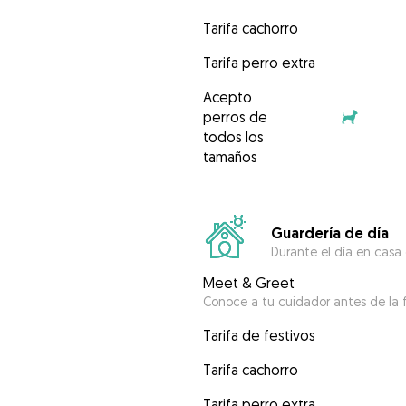
Tarifa cachorro
Tarifa perro extra
Acepto
perros de
todos los
tamaños
Guardería de día
Durante el día en casa
Meet & Greet
Conoce a tu cuidador antes de la f
Tarifa de festivos
Tarifa cachorro
Tarifa perro extra