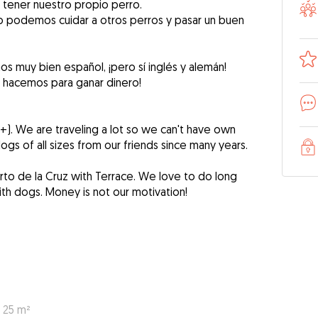
tener nuestro propio perro.
o podemos cuidar a otros perros y pasar un buen
s muy bien español, ¡pero sí inglés y alemán!
o hacemos para ganar dinero!
+). We are traveling a lot so we can't have own
dogs of all sizes from our friends since many years.
erto de la Cruz with Terrace. We love to do long
h dogs. Money is not our motivation!
: 25 m²