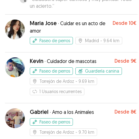
eficiente y delicadamente. La recomiendo
un acierto.
”
mucho a todos.
”
Maria Jose
Desde
10€
·
Cuidar es un acto de
amor
Paseo de perros
Madrid
- 9.64 km
Kevin
Desde
9€
·
Cuidador de mascotas
Paseo de perros
Guardería canina
Torrejón de Ardoz
- 9.69 km
1
Usuarios recurrentes
Gabriel
Desde
8€
·
Amo a los Animales
Paseo de perros
Torrejón de Ardoz
- 9.70 km