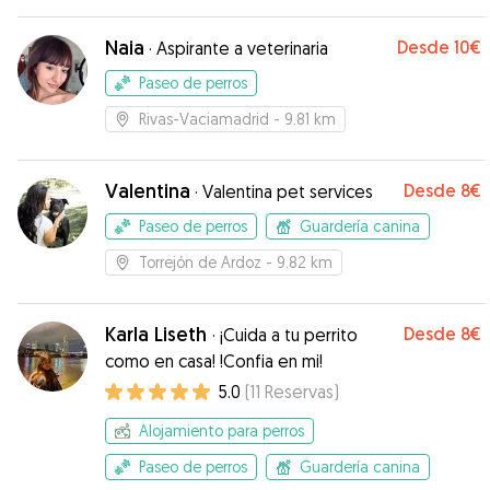
Naia
Desde
10€
·
Aspirante a veterinaria
Paseo de perros
Rivas-Vaciamadrid
- 9.81 km
Valentina
Desde
8€
·
Valentina pet services
Paseo de perros
Guardería canina
Torrejón de Ardoz
- 9.82 km
Karla Liseth
Desde
8€
·
¡Cuida a tu perrito
como en casa! !Confia en mi!
5.0
(
11
Reservas
)
Alojamiento para perros
Paseo de perros
Guardería canina