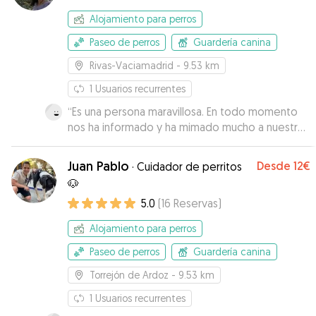
Alojamiento para perros
Paseo de perros
Guardería canina
Rivas-Vaciamadrid
- 9.53 km
1
Usuarios recurrentes
“
Es una persona maravillosa. En todo momento
nos ha informado y ha mimado mucho a nuestro
perrete. Sin duda, si alguna vez lo necesitamos
volveríamos a recurrir a Vanessa. Gracias por
Juan Pablo
Desde
12€
·
Cuidador de perritos
haberlo hecho tan fácil!!!!
”
🐶
5.0
(
16
Reservas
)
Alojamiento para perros
Paseo de perros
Guardería canina
Torrejón de Ardoz
- 9.53 km
1
Usuarios recurrentes