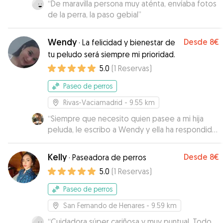
“
De maravilla persona muy aténta, envíaba fotos
de la perra, la paso gebial
”
Wendy
Desde
8€
·
La felicidad y bienestar de
tu peludo será siempre mi prioridad.
5.0
(
1
Reservas
)
Paseo de perros
Rivas-Vaciamadrid
- 9.55 km
“
Siempre que necesito quien pasee a mi hija
peluda, le escribo a Wendy y ella ha respondido
hasta a mis imprevistos de última hora. Es una
cuidadora excelente a la que se le nota su amor
Kelly
Desde
8€
·
Paseadora de perros
y su dedicación con los animales. Arwen la pasa
5.0
(
1
Reservas
)
muy bien con ella y siempre que la ve se pone
muy muy feliz y emocionada, me consta que
Paseo de perros
juegan mucho y siempre me envía fotos de
todo lo que hacen. Incluso cuando ha habido
San Fernando de Henares
- 9.59 km
que darle medicinas a Arwen ella lo hace muy
“
Cuidadora súper cariñosa y muy puntual. Todo