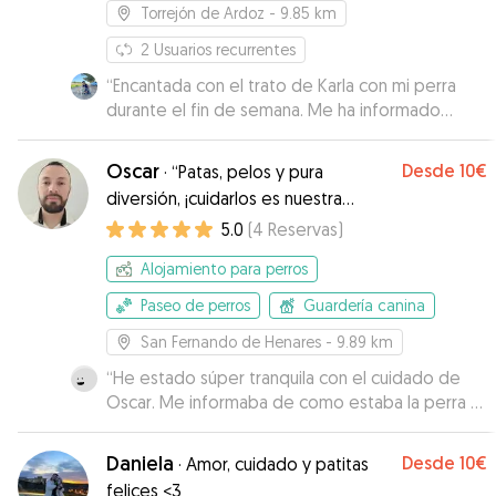
Torrejón de Ardoz
- 9.85 km
2
Usuarios recurrentes
“
Encantada con el trato de Karla con mi perra
durante el fin de semana. Me ha informado
todos los días y me ha enviado videos. Y lo más
importante, ¡¡La perra vino súper feliz!!
”
Oscar
Desde
10€
·
“Patas, pelos y pura
diversión, ¡cuidarlos es nuestra
pasión!”
5.0
(
4
Reservas
)
Alojamiento para perros
Paseo de perros
Guardería canina
San Fernando de Henares
- 9.89 km
“
He estado súper tranquila con el cuidado de
Oscar. Me informaba de como estaba la perra y
me enviaba fotos. La perra se fué con ellos sin
problema.
”
Daniela
Desde
10€
·
Amor, cuidado y patitas
felices <3