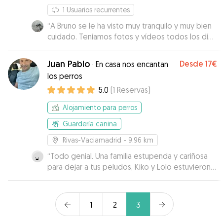
1
Usuarios recurrentes
“
A Bruno se le ha visto muy tranquilo y muy bien
cuidado. Teníamos fotos y vídeos todos los días.
Todo perfecto.
”
Juan Pablo
Desde
17€
·
En casa nos encantan
los perros
5.0
(
1
Reservas
)
Alojamiento para perros
Guardería canina
Rivas-Vaciamadrid
- 9.96 km
“
Todo genial. Una familia estupenda y cariñosa
para dejar a tus peludos, Kiko y Lolo estuvieron
como en casa. Totalmente recomendable
”
1
2
3