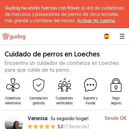
Gudog ha unido fuerzas con Rover,
la red de cuidadores
de mascotas y paseadores de perros de cinco estrellas
más grande y confiable del mundo.
Activar mi cuenta.
|
Cuidado de perros en Loeches
Encuentra un cuidador de confianza en Loeches
para que cuide de tu perro.
Cobertura
Cancelación
Cuidadores
Soporte y
Pago
veterinaria
gratuita
verificados
Ayuda
seguro
Vanessa
Desde
12€
·
Su segundo hogar!
5.0
(
7
Reservas
)