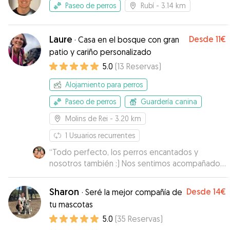
Paseo de perros
Rubí
- 3.14 km
Laure
Desde
11€
·
Casa en el bosque con gran
patio y cariño personalizado
5.0
(
13
Reservas
)
Alojamiento para perros
Paseo de perros
Guardería canina
Molins de Rei
- 3.20 km
1
Usuarios recurrentes
“
Todo perfecto, los perros encantados y
nosotros también :) Nos sentimos acompañados
con fotos, y tranquilos porqué Laure es muy
profesional. La recomendamos!
”
Sharon
Desde
14€
·
Seré la mejor compañía de
tu mascotas ￼
5.0
(
35
Reservas
)