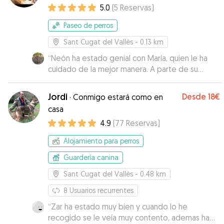
5.0
(
5
Reservas
)
Paseo de perros
Sant Cugat del Vallès
- 0.13 km
“
Neón ha estado genial con María, quien le ha
cuidado de la mejor manera. A parte de su
simpatía, me ha puesto facilidades para la
estancia de Neón y me iba enviando fotos y
Jordi
Desde
18€
·
Conmigo estará como en
explicando qué tal iba todo. Además, la casa es
casa
amplia y está situada en una zona de montaña
4.9
(
77
Reservas
)
muy tranquila. Sin duda repetiremos.
”
Alojamiento para perros
Guardería canina
Sant Cugat del Vallès
- 0.48 km
8
Usuarios recurrentes
“
Zar ha estado muy bien y cuando lo he
recogido se le veía muy contento, ademas ha