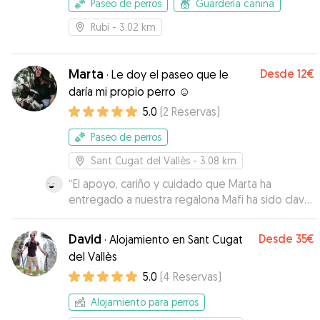
Paseo de perros
Guardería canina
Rubí
- 3.02 km
Marta
Desde
12€
·
Le doy el paseo que le
daría mi propio perro ☺️
5.0
(
2
Reservas
)
Paseo de perros
Sant Cugat del Vallès
- 3.08 km
“
El apoyo, cariño y cuidado que Marta ha
entregado a nuestra regalona Mafi ha sido clave
en la mejoría de salud que ha mostrado. No
habríamos podido avanzar sin Marta!!!!
”
David
Desde
35€
·
Alojamiento en Sant Cugat
del Vallès
5.0
(
4
Reservas
)
Alojamiento para perros