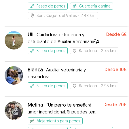
Paseo de perros
Guardería canina
Sant Cugat del Vallès
- 2.48 km
Uli
Desde
6€
·
Cuidadora estupenda y
estudiante de Auxiliar Vererinaria🥰
Paseo de perros
Barcelona
- 2.75 km
Blanca
Desde
10€
·
Auxiliar veterinaria y
paseadora
Paseo de perros
Barcelona
- 2.95 km
Melina
Desde
20€
·
“Un perro te enseñará
amor incondicional. Si puedes tener
eso en tu vida, las cosas no serán
Alojamiento para perros
tan malas.”