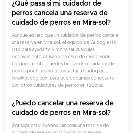
¿Qué pasa si mi cuidador de 
perros cancela una reserva de 
cuidado de perros en Mira-sol?
Aunque es raro que un cuidador de perros cancele 
una reserva en Mira-sol, el equipo de Gudog está 
listo para ayudarte y minimizar cualquier 
inconveniente causado en caso de cancelación. 
Opcionalmente, puedes buscar otro cuidador de 
perros por ti mismo o contactar a Gudog en 
info@gudog.com para que podamos conectarte 
con otros cuidadores de perros en tu zona.
¿Puedo cancelar una reserva de 
cuidado de perros en Mira-sol?
¡Por supuesto! Puedes cancelar una reserva de 
cuidado de perros en Mira-sol en cualquier 