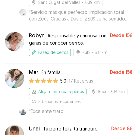
Sant Cugat del Vallès
- 3.09 km
“
Servicio más que perfecto, implicación total
con Zeus. Gracias a David, ZEUS se ha sentido
como en casa. Todo perfecto y con ganas de
repetir.
”
Robyn
Desde
15€
·
Responsable y cariñosa con
ganas de conocer perros.
Paseo de perros
Rubí
- 3.11 km
Mar
Desde
15€
·
En familia
5.0
(
17
Reservas
)
Alojamiento para perros
Rubí
- 3.14 km
2
Usuarios recurrentes
“
Excelente trato
”
Unai
Desde
8€
·
Tu perro feliz, tú tranquilo.