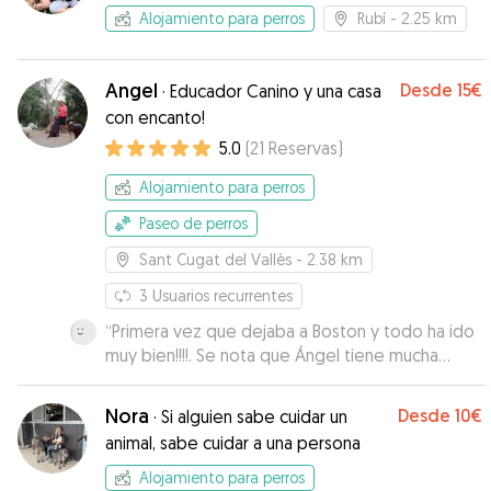
Alojamiento para perros
Rubí
- 2.25 km
Angel
Desde
15€
·
Educador Canino y una casa
con encanto!
5.0
(
21
Reservas
)
Alojamiento para perros
Paseo de perros
Sant Cugat del Vallès
- 2.38 km
3
Usuarios recurrentes
“
Primera vez que dejaba a Boston y todo ha ido
muy bien!!!!. Se nota que Ángel tiene mucha
experiencia y conocimiento con los perros y
sabe cómo tratarlos. Me gustó que me
Nora
Desde
10€
·
Si alguien sabe cuidar un
informara sobre cómo iba los días que lo
animal, sabe cuidar a una persona
dejamos y al recogerlo, Boston estaba tranquilo,
señal de que estaba a gusto con él.
”
Alojamiento para perros