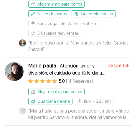
Alojamiento para perros
Paseo de perros
Guardería canina
Sant Cugat del Vallès
- 3.30 km
5
Usuarios recurrentes
“
Boni lo paso genial! Muy tranquila y feliz. Gracias
Sharon!
”
Maria paula
Desde
15€
·
Atención, amor y
diversión, el cuidado que tú le darías
❤️
5.0
(
14
Reservas
)
Alojamiento para perros
Guardería canina
Rubí
- 3.35 km
“
Maria Paula es una persona super amable y linda!
Mi perrito Salvatore la adora, definitivamente la
recomiendo, super confiable y responsable!! 10
de 10
”