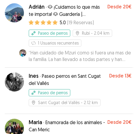
Adrián
Desde
20€
·
🐶 ¡Cuidamos lo que más
te importa! 🐶 Guardería |
Alojamiento | Paseos
5.0
(
19
Reservas
)
Paseo de perros
Rubí
- 2.04 km
1
Usuarios recurrentes
“
Han cuidado de Mzuri como si fuera una mas de
la familia. La han llevado a todas partes y han
hecho muchos planes con ella. Siempre
teniendo en cuenta sus necesidades! Con
Ines
Desde
13€
·
Paseo perros en Sant Cugat
Vermut han hecho un dúo perfecto! Siempre
del Vallés
mandándonos fotos y estando super atentos a
nuestros mensajes. Muchas gracias por cuidarla
Paseo de perros
tan bien! Repetiremos seguro☺️
”
Sant Cugat del Vallès
- 2.12 km
Maria
Desde
20€
·
Enamorada de los animales -
Can Meric