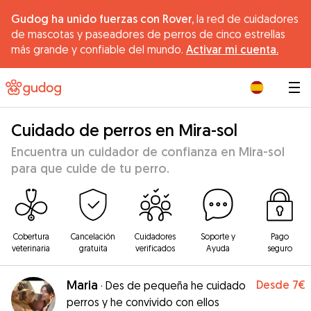
Gudog ha unido fuerzas con Rover,
la red de cuidadores
de mascotas y paseadores de perros de cinco estrellas
más grande y confiable del mundo.
Activar mi cuenta.
|
Cuidado de perros en Mira-sol
Encuentra un cuidador de confianza en Mira-sol
para que cuide de tu perro.
Cobertura
Cancelación
Cuidadores
Soporte y
Pago
veterinaria
gratuita
verificados
Ayuda
seguro
Maria
Desde
7€
·
Des de pequeña he cuidado
perros y he convivido con ellos