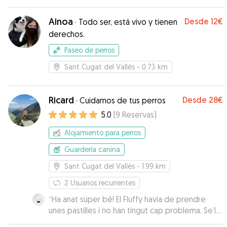
estado jugando con otros perros
”
Ainoa
Desde
12€
·
Todo ser, está vivo y tienen
derechos.
Paseo de perros
Sant Cugat del Vallès
- 0.73 km
Ricard
Desde
28€
·
Cuidamos de tus perros
5.0
(
9
Reservas
)
Alojamiento para perros
Guardería canina
Sant Cugat del Vallès
- 1.99 km
2
Usuarios recurrentes
“
Ha anat súper bé! El Fluffy havia de prendre
unes pastilles i no han tingut cap problema. Se’l
veus súper content! Repetirem segur!
”