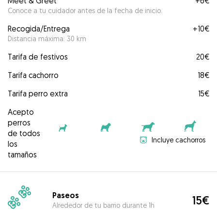
Meet & Greet
+
6€
Conoce a tu cuidador antes de la fecha de inicio.
Recogida/Entrega
+
10€
Distancia máxima: 30 km
Tarifa de festivos
20€
Tarifa cachorro
18€
Tarifa perro extra
15€
Acepto
perros
de todos
Incluye cachorros
los
tamaños
Paseos
15€
Alrededor de tu barrio durante 1h