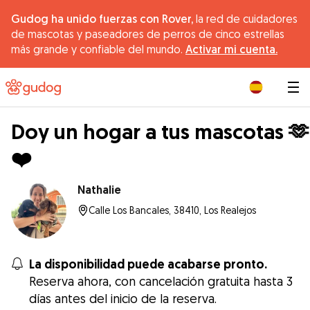
Gudog ha unido fuerzas con Rover,
la red de cuidadores
de mascotas y paseadores de perros de cinco estrellas
más grande y confiable del mundo.
Activar mi cuenta.
|
Doy un hogar a tus mascotas 🫶
❤️
Nathalie
Calle Los Bancales, 38410, Los Realejos
La disponibilidad puede acabarse pronto.
Reserva ahora, con cancelación gratuita hasta 3
días antes del inicio de la reserva.