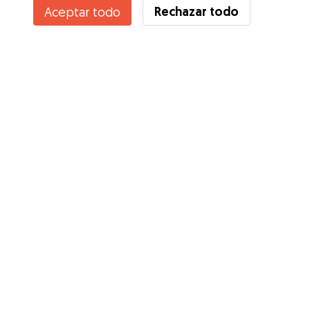
Rechazar todo
Aceptar todo
¿Conoces los Beneficios de Gudog? Ver más
Servicios
Cómo funciona
Sobre Gudog
Opiniones
Cobertura Veterinaria
Consejos para dueños de perros
Consejos para cuidadores
Hazte cuidador
Blog