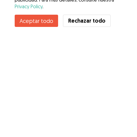
Privacy Policy
.
Contacta con Milena
Rechazar todo
Aceptar todo
¿Conoces los Beneficios de Gudog? Ver más
Servicios
Cómo funciona
Sobre Gudog
Opiniones
Cobertura Veterinaria
Consejos para dueños de perros
Consejos para cuidadores
Hazte cuidador