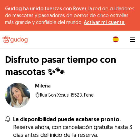
Gudog ha unido fuerzas con Rover,
la red de cuidadores
de mascotas y paseadores de perros de cinco estrellas
más grande y confiable del mundo.
Activar mi cuenta.
|
Disfruto pasar tiempo con
mascotas ✨🐾
Milena
Rua Bon Xesus, 15528, Fene
La disponibilidad puede acabarse pronto.
Reserva ahora, con cancelación gratuita hasta 3
días antes del inicio de la reserva.