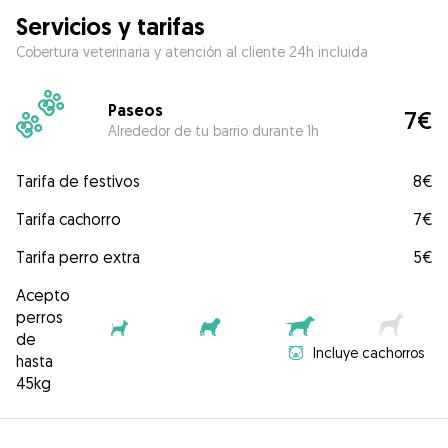
Servicios y tarifas
Cobertura veterinaria y atención al cliente 24h incluida
Paseos
7€
Alrededor de tu barrio durante 1h
Tarifa de festivos
8€
Tarifa cachorro
7€
Tarifa perro extra
5€
Acepto
perros
de
Incluye cachorros
hasta
45kg