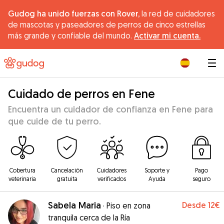
Gudog ha unido fuerzas con Rover,
la red de cuidadores
de mascotas y paseadores de perros de cinco estrellas
más grande y confiable del mundo.
Activar mi cuenta.
|
Cuidado de perros en Fene
Encuentra un cuidador de confianza en Fene para
que cuide de tu perro.
Cobertura
Cancelación
Cuidadores
Soporte y
Pago
veterinaria
gratuita
verificados
Ayuda
seguro
Sabela Maria
Desde
12€
·
Piso en zona
tranquila cerca de la Ría