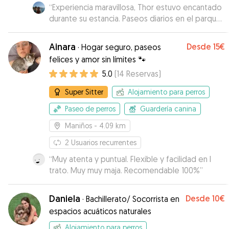
“
Experiencia maravillosa, Thor estuvo encantado
durante su estancia. Paseos diarios en el parque
de Freixeiro. Gisela muy detallista, mandó fotos
y videos.
”
Ainara
Desde
15€
·
Hogar seguro, paseos
felices y amor sin límites 🐾
5.0
(
14
Reservas
)
Super Sitter
Alojamiento para perros
Paseo de perros
Guardería canina
Maniños
- 4.09 km
2
Usuarios recurrentes
“
Muy atenta y puntual. Flexible y facilidad en l
trato. Muy muy maja. Recomendable 100%
”
Daniela
Desde
10€
·
Bachillerato/ Socorrista en
espacios acuáticos naturales
Alojamiento para perros