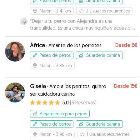
Paseo de perros
Guardería canina
Narón
- 3.41 km
3
Usuarios recurrentes
“
Dejar a tu perro con Alejandra es una
tranquilidad. Es una chica muy riquiña y accesible.
Cariñosa con los animales. Muy atenta con
nosotros. Nos tuvo informados todo el viaje. Nos
África
Desde
6€
·
Amante de los perretes
mandó fotos del perro corriendo y jugando por
esa finca tan grande. Se le veía disfrutar. Lo
Paseo de perros
Guardería canina
vimos despedirse de ella muy contento.
Narón
- 3.85 km
Repetiríamos seguro! El perrito volvió como si
viniera de un spa. Relajado y contento.
”
Gisela
Desde
15€
·
Amo a los perritos, quiero
ser cuidadora canina
5.0
(
3
Reservas
)
Alojamiento para perros
Paseo de perros
Guardería canina
Narón
- 3.90 km
1
Usuarios recurrentes