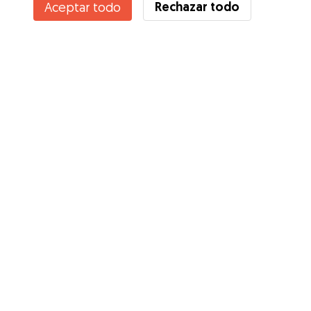
Rechazar todo
Aceptar todo
Servicios
Cómo funciona
Sobre Gudog
Opiniones
Cobertura Veterinaria
Consejos para dueños de perros
Consejos para cuidadores
Hazte cuidador
Blog