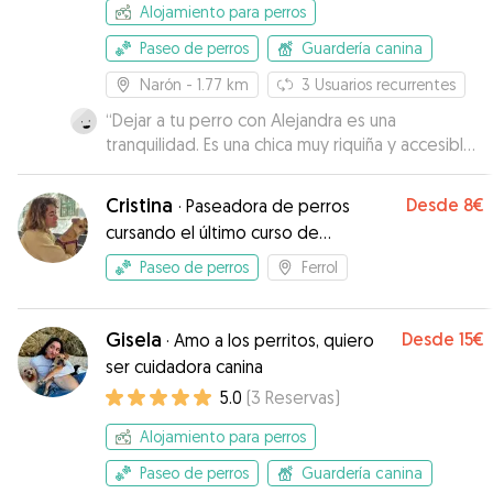
Alojamiento para perros
Paseo de perros
Guardería canina
Narón
- 1.77 km
3
Usuarios recurrentes
“
Dejar a tu perro con Alejandra es una
tranquilidad. Es una chica muy riquiña y accesible.
Cariñosa con los animales. Muy atenta con
nosotros. Nos tuvo informados todo el viaje. Nos
Cristina
Desde
8€
·
Paseadora de perros
mandó fotos del perro corriendo y jugando por
cursando el último curso de
esa finca tan grande. Se le veía disfrutar. Lo
veterinaria
vimos despedirse de ella muy contento.
Paseo de perros
Ferrol
Repetiríamos seguro! El perrito volvió como si
viniera de un spa. Relajado y contento.
”
Gisela
Desde
15€
·
Amo a los perritos, quiero
ser cuidadora canina
5.0
(
3
Reservas
)
Alojamiento para perros
Paseo de perros
Guardería canina