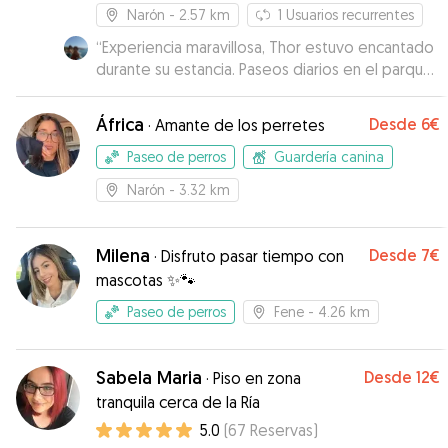
Narón
- 2.57 km
1
Usuarios recurrentes
“
Experiencia maravillosa, Thor estuvo encantado
durante su estancia. Paseos diarios en el parque
de Freixeiro. Gisela muy detallista, mandó fotos
y videos.
”
África
Desde
6€
·
Amante de los perretes
Paseo de perros
Guardería canina
Narón
- 3.32 km
Milena
Desde
7€
·
Disfruto pasar tiempo con
mascotas ✨🐾
Paseo de perros
Fene
- 4.26 km
Sabela Maria
Desde
12€
·
Piso en zona
tranquila cerca de la Ría
5.0
(
67
Reservas
)