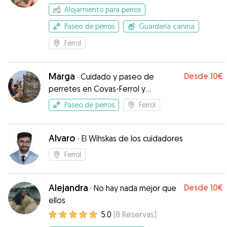
Alojamiento para perros
Paseo de perros
Guardería canina
Ferrol
Marga
Desde
10€
·
Cuidado y paseo de
perretes en Covas-Ferrol y
alrededores,.
Paseo de perros
Ferrol
Alvaro
·
El Wihskas de los cuidadores
Ferrol
Alejandra
Desde
10€
·
No hay nada mejor que
ellos
5.0
(
8
Reservas
)