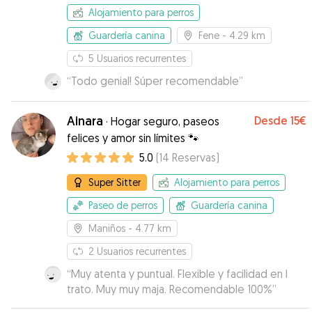
Alojamiento para perros
Guardería canina
Fene
- 4.29 km
5
Usuarios recurrentes
“
Todo genial! Súper recomendable
”
Ainara
Desde
15€
·
Hogar seguro, paseos
felices y amor sin límites 🐾
5.0
(
14
Reservas
)
Super Sitter
Alojamiento para perros
Paseo de perros
Guardería canina
Maniños
- 4.77 km
2
Usuarios recurrentes
“
Muy atenta y puntual. Flexible y facilidad en l
trato. Muy muy maja. Recomendable 100%
”