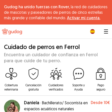
Gudog ha unido fuerzas con Rover,
la red de cuidadores
de mascotas y paseadores de perros de cinco estrellas
más grande y confiable del mundo.
Activar mi cuenta.
|
Cuidado de perros en Ferrol
Encuentra un cuidador de confianza en Ferrol
para que cuide de tu perro.
Cobertura
Cancelación
Cuidadores
Soporte y
Pago
veterinaria
gratuita
verificados
Ayuda
seguro
Daniela
Desde
10€
·
Bachillerato/ Socorrista en
espacios acuáticos naturales