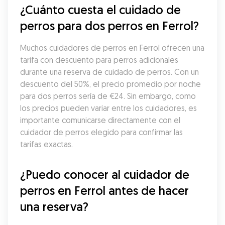
¿Cuánto cuesta el cuidado de 
perros para dos perros en Ferrol?
Muchos cuidadores de perros en Ferrol ofrecen una 
tarifa con descuento para perros adicionales 
durante una reserva de cuidado de perros. Con un 
descuento del 50%, el precio promedio por noche 
para dos perros sería de €24. Sin embargo, como 
los precios pueden variar entre los cuidadores, es 
importante comunicarse directamente con el 
cuidador de perros elegido para confirmar las 
tarifas exactas.
¿Puedo conocer al cuidador de 
perros en Ferrol antes de hacer 
una reserva?