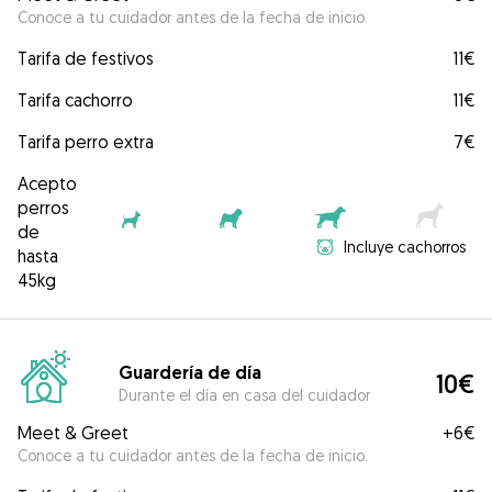
Conoce a tu cuidador antes de la fecha de inicio.
Tarifa de festivos
11€
Tarifa cachorro
11€
Tarifa perro extra
7€
Acepto
perros
de
Incluye cachorros
hasta
45kg
Guardería de día
10€
Durante el día en casa del cuidador
Meet & Greet
+
6€
Conoce a tu cuidador antes de la fecha de inicio.