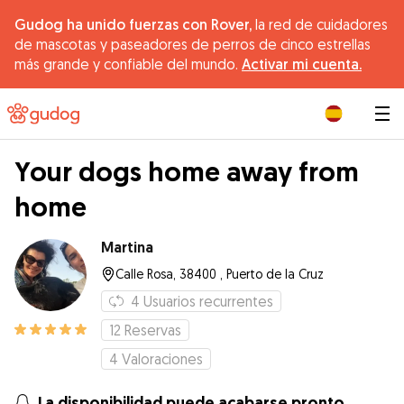
Gudog ha unido fuerzas con Rover,
la red de cuidadores
de mascotas y paseadores de perros de cinco estrellas
más grande y confiable del mundo.
Activar mi cuenta.
|
Your dogs home away from
home
Martina
Calle Rosa, 38400 , Puerto de la Cruz
4
Usuarios recurrentes
12
Reservas
4
Valoraciones
La disponibilidad puede acabarse pronto.