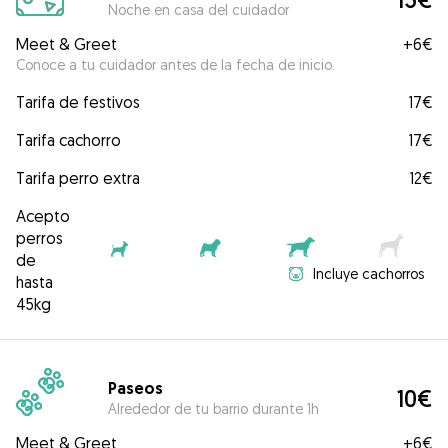
Noche en casa del cuidador
Meet & Greet
+
6€
Conoce a tu cuidador antes de la fecha de inicio.
Tarifa de festivos
17€
Tarifa cachorro
17€
Tarifa perro extra
12€
Acepto
perros
de
Incluye cachorros
hasta
45kg
Paseos
10€
Alrededor de tu barrio durante 1h
Meet & Greet
+
6€