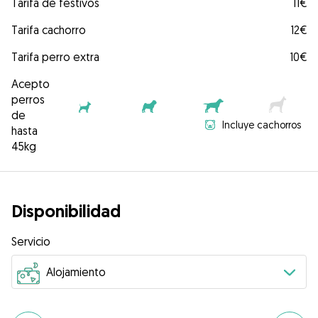
Tarifa de festivos
11€
Tarifa cachorro
12€
Tarifa perro extra
10€
Acepto
perros
de
Incluye cachorros
hasta
45kg
Disponibilidad
Servicio