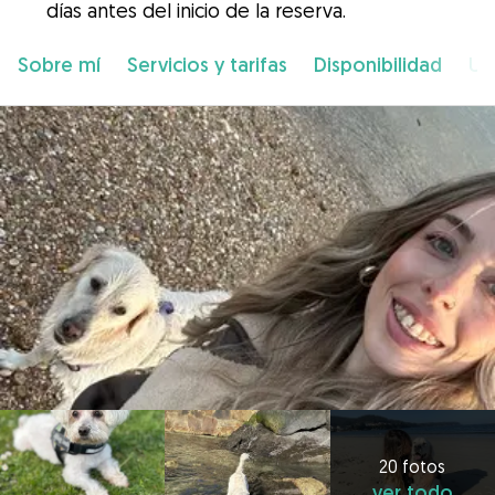
días antes del inicio de la reserva.
Sobre mí
Servicios y tarifas
Disponibilidad
Ub
20 fotos
ver todo