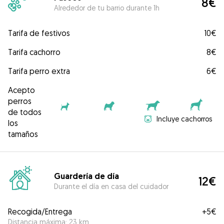
8€
Alrededor de tu barrio durante 1h
Tarifa de festivos
10€
Tarifa cachorro
8€
Tarifa perro extra
6€
Acepto
perros
de todos
Incluye cachorros
los
tamaños
Guardería de día
12€
Durante el día en casa del cuidador
Recogida/Entrega
+
5€
Distancia máxima: 23 km