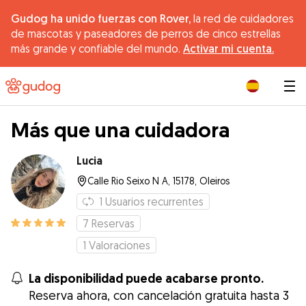
Gudog ha unido fuerzas con Rover,
la red de cuidadores
de mascotas y paseadores de perros de cinco estrellas
más grande y confiable del mundo.
Activar mi cuenta.
|
Más que una cuidadora
Lucia
Calle Rio Seixo N A, 15178, Oleiros
1
Usuarios recurrentes
7
Reservas
1
Valoraciones
La disponibilidad puede acabarse pronto.
Reserva ahora, con cancelación gratuita hasta 3