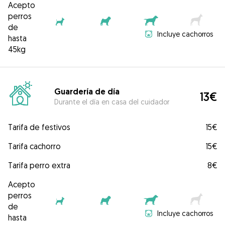
Acepto
perros
de
Incluye cachorros
hasta
45kg
Guardería de día
13€
Durante el día en casa del cuidador
Tarifa de festivos
15€
Tarifa cachorro
15€
Tarifa perro extra
8€
Acepto
perros
de
Incluye cachorros
hasta