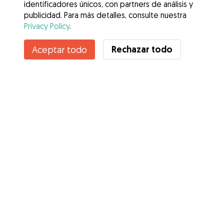
identificadores únicos, con partners de análisis y
publicidad. Para más detalles, consulte nuestra
Privacy Policy
.
Contacta con Rebeca
Rechazar todo
Aceptar todo
¿Conoces los Beneficios de Gudog? Ver más
Servicios
Cómo funciona
Sobre Gudog
Opiniones
Cobertura Veterinaria
Consejos para dueños de perros
Consejos para cuidadores