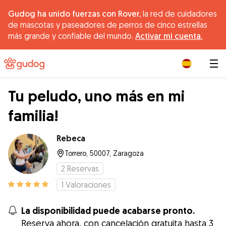
Gudog ha unido fuerzas con Rover,
la red de cuidadores
de mascotas y paseadores de perros de cinco estrellas
más grande y confiable del mundo.
Activar mi cuenta.
|
Tu peludo, uno más en mi
familia!
Rebeca
Torrero, 50007, Zaragoza
2
Reservas
1
Valoraciones
La disponibilidad puede acabarse pronto.
Reserva ahora, con cancelación gratuita hasta 3