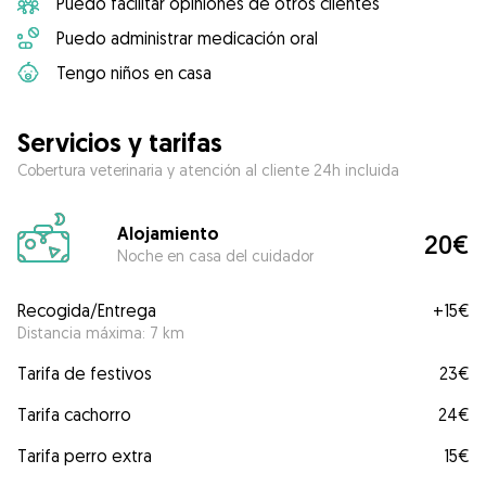
Puedo facilitar opiniones de otros clientes
Puedo administrar medicación oral
Tengo niños en casa
Servicios y tarifas
Cobertura veterinaria y atención al cliente 24h incluida
Alojamiento
20€
Noche en casa del cuidador
Recogida/Entrega
+
15€
Distancia máxima: 7 km
Tarifa de festivos
23€
Tarifa cachorro
24€
Tarifa perro extra
15€