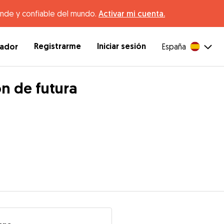
ande y confiable del mundo.
Activar mi cuenta.
Registrarme
Iniciar sesión
dador
España
n de futura