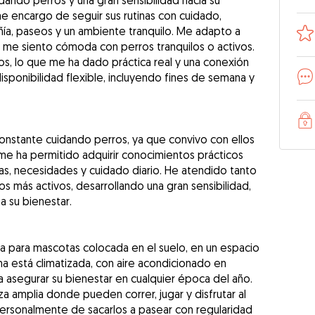
ando perros y una gran sensibilidad hacia su
me encargo de seguir sus rutinas con cuidado,
ía, paseos y un ambiente tranquilo. Me adapto a
y me siento cómoda con perros tranquilos o activos.
s, lo que me ha dado práctica real y una conexión
isponibilidad flexible, incluyendo fines de semana y
onstante cuidando perros, ya que convivo con ellos
me ha permitido adquirir conocimientos prácticos
as, necesidades y cuidado diario. He atendido tanto
s más activos, desarrollando una gran sensibilidad,
a su bienestar.
a para mascotas colocada en el suelo, en un espacio
a está climatizada, con aire acondicionado en
ra asegurar su bienestar en cualquier época del año.
 amplia donde pueden correr, jugar y disfrutar al
 personalmente de sacarlos a pasear con regularidad