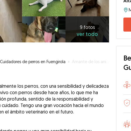
Ait
9
fotos
ver
9 fotos
ver todo
todo
Be
Cuidadores de perros en Fuengirola
»
Amante de los animales con vocación de futura veterinaria
G
lmente los perros, con una sensibilidad y delicadeza
onvivo con perros desde hace años, lo que me ha
ión profunda, sentido de la responsabilidad y
 cuidado. Tengo una gran vocación hacia el mundo
n el ámbito veterinario en el futuro.