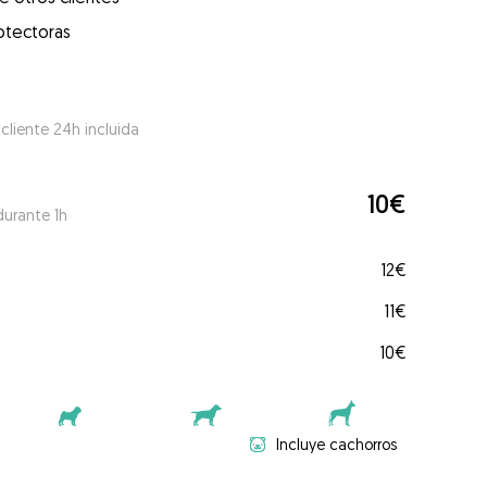
otectoras
 cliente 24h incluida
10€
durante 1h
12€
11€
10€
Incluye cachorros