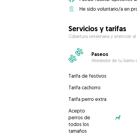
He sido voluntario/a en pr
Servicios y tarifas
Cobertura veterinaria y atención al
Paseos
Alrededor de tu barrio 
Tarifa de festivos
Tarifa cachorro
Tarifa perro extra
Acepto
perros de
todos los
tamaños