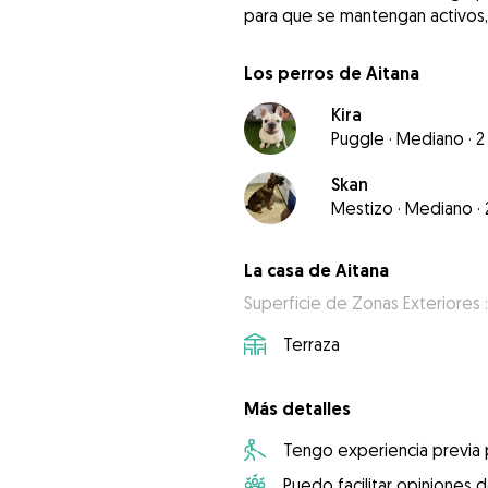
para que se mantengan activos, 
Los perros de Aitana
Kira
Puggle
·
Mediano
·
2
Skan
Mestizo
·
Mediano
·
La casa de Aitana
Superficie de Zonas Exteriores 
Terraza
Más detalles
Tengo experiencia previa
Puedo facilitar opiniones d