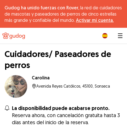
Gudog ha unido fuerzas con Rover,
la red de cuidadores
de mascotas y paseadores de perros de cinco estrellas
más grande y confiable del mundo.
Activar mi cuenta.
|
Cuidadores/ Paseadores de
perros
Carolina
Avenida Reyes Católicos, 45100, Sonseca
La disponibilidad puede acabarse pronto.
Reserva ahora, con cancelación gratuita hasta 3
días antes del inicio de la reserva.