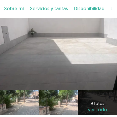
Sobre mí
Servicios y tarifas
Disponibilidad
Ub
9 fotos
ver todo