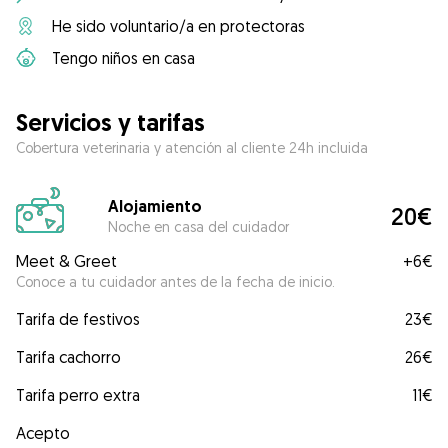
He sido voluntario/a en protectoras
Tengo niños en casa
Servicios y tarifas
Cobertura veterinaria y atención al cliente 24h incluida
Alojamiento
20€
Noche en casa del cuidador
Meet & Greet
+
6€
Conoce a tu cuidador antes de la fecha de inicio.
Tarifa de festivos
23€
Tarifa cachorro
26€
Tarifa perro extra
11€
Acepto