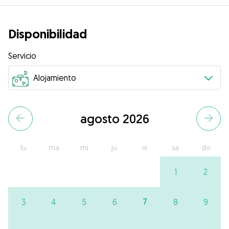
Disponibilidad
Servicio
agosto 2026
lu
ma
mi
ju
vi
sa
do
1
2
7
3
4
5
6
8
9