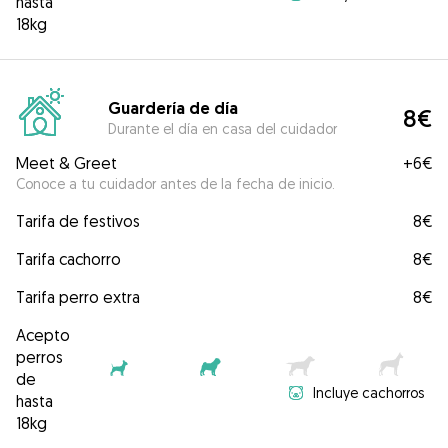
hasta
18kg
Guardería de día
8€
Durante el día en casa del cuidador
Meet & Greet
+
6€
Conoce a tu cuidador antes de la fecha de inicio.
Tarifa de festivos
8€
Tarifa cachorro
8€
Tarifa perro extra
8€
Acepto
perros
de
Incluye cachorros
hasta
18kg