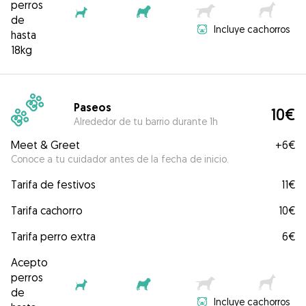
perros
de
Incluye cachorros
hasta
18kg
Paseos
10€
Alrededor de tu barrio durante 1h
Meet & Greet
+
6€
Conoce a tu cuidador antes de la fecha de inicio.
Tarifa de festivos
11€
Tarifa cachorro
10€
Tarifa perro extra
6€
Acepto
perros
de
Incluye cachorros