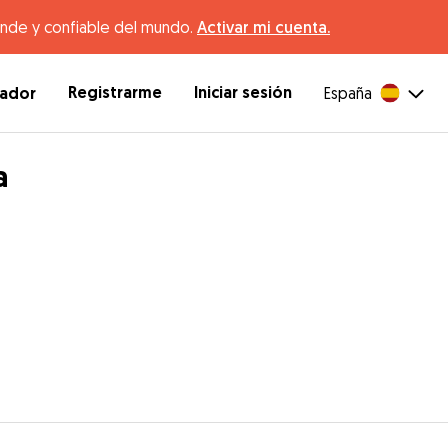
ande y confiable del mundo.
Activar mi cuenta.
Registrarme
Iniciar sesión
dador
España
a