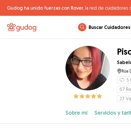
Gudog ha unido fuerzas con Rover,
la red de cuidadores 
Buscar Cuidadores
Pis
Sabel
Rúa 
5
67
Re
27
Va
Sobre mí
Servicios y tari