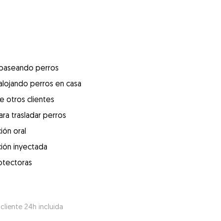
 paseando perros
alojando perros en casa
e otros clientes
ra trasladar perros
ión oral
ión inyectada
otectoras
 cliente 24h incluida