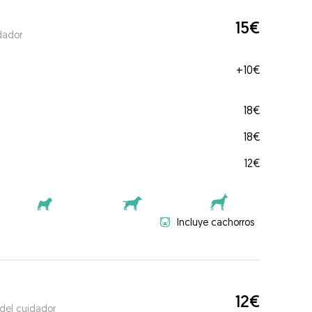
15€
dador
+
10€
18€
18€
12€
Incluye cachorros
12€
 del cuidador