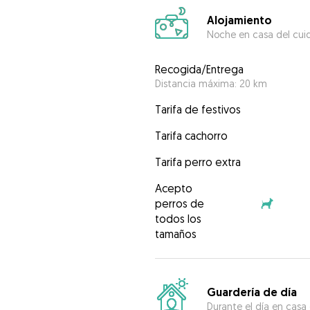
Alojamiento
Noche en casa del cui
Recogida/Entrega
Distancia máxima: 20 km
Tarifa de festivos
Tarifa cachorro
Tarifa perro extra
Acepto
perros de
todos los
tamaños
Guardería de día
Durante el día en casa