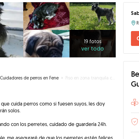
Sab
R
19
fotos
ver
19 fotos
ver todo
todo
Be
Cuidadores de perros en Fene
»
Piso en zona tranquila cerca de la Ría
G
 que cuida perros como si fuesen suyos, les doy
rán solos.
ando con los perretes, cuidado de guardería 24h.
ble, me aseguraré de que los perretes estén felices