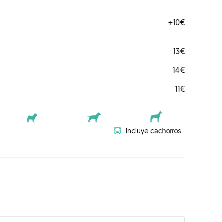
+
10€
13€
14€
11€
Incluye cachorros