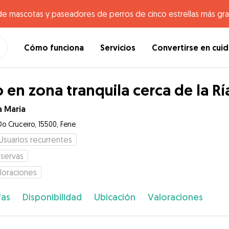
de mascotas y paseadores de perros de cinco estrellas más gr
Cómo funciona
Servicios
Convertirse en cui
o en zona tranquila cerca de la Rí
a Maria
Do Cruceiro, 15500, Fene
Usuarios recurrentes
servas
loraciones
fas
Disponibilidad
Ubicación
Valoraciones