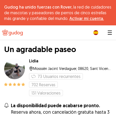
Gudog ha unido fuerzas con Rover,
la red de cuidadores
de mascotas y paseadores de perros de cinco estrellas
más grande y confiable del mundo.
Activar mi cuenta.
|
Un agradable paseo
Lidia
Mosssèn Jacint Verdaguer, 08620, Sant Vicenç dels Horts
73
Usuarios recurrentes
702
Reservas
131
Valoraciones
La disponibilidad puede acabarse pronto.
Reserva ahora, con cancelación gratuita hasta 3