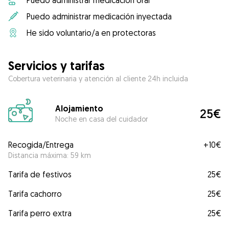
Puedo administrar medicación oral
Puedo administrar medicación inyectada
He sido voluntario/a en protectoras
Servicios y tarifas
Cobertura veterinaria y atención al cliente 24h incluida
Alojamiento
25€
Noche en casa del cuidador
Recogida/Entrega
+
10€
Distancia máxima: 59 km
Tarifa de festivos
25€
Tarifa cachorro
25€
Tarifa perro extra
25€