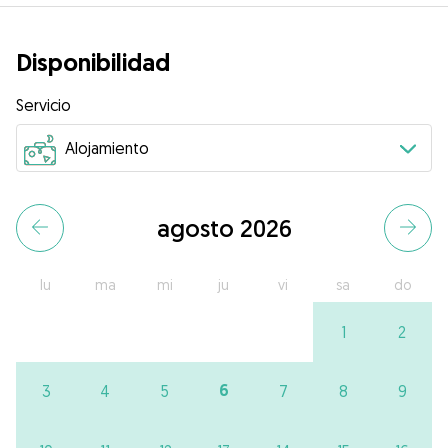
Disponibilidad
Servicio
agosto 2026
lu
ma
mi
ju
vi
sa
do
1
2
6
3
4
5
7
8
9