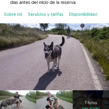
días antes del inicio de la reserva.
Sobre mí
Servicios y tarifas
Disponibilidad
Ub
7 fotos
ver todo