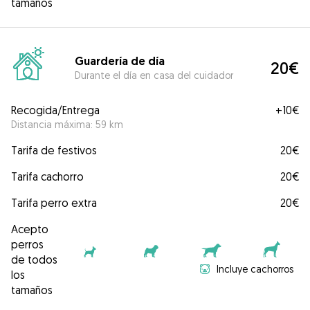
tamaños
Guardería de día
20€
Durante el día en casa del cuidador
Recogida/Entrega
+
10€
Distancia máxima: 59 km
Tarifa de festivos
20€
Tarifa cachorro
20€
Tarifa perro extra
20€
Acepto
perros
de todos
Incluye cachorros
los
tamaños