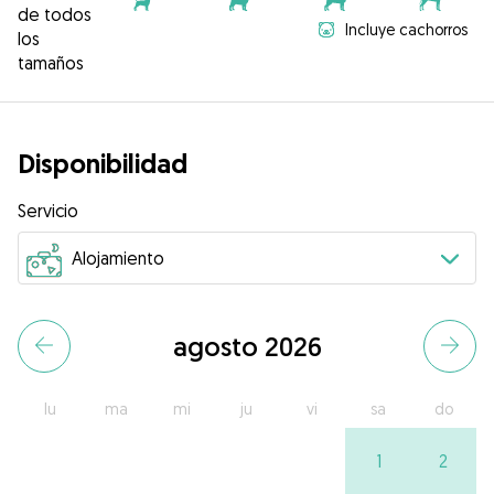
de todos
Incluye cachorros
los
tamaños
Disponibilidad
Servicio
agosto 2026
lu
ma
mi
ju
vi
sa
do
1
2