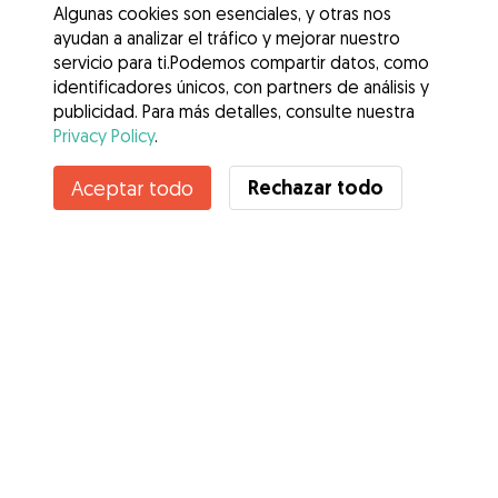
Algunas cookies son esenciales, y otras nos
ayudan a analizar el tráfico y mejorar nuestro
servicio para ti.Podemos compartir datos, como
identificadores únicos, con partners de análisis y
publicidad. Para más detalles, consulte nuestra
Privacy Policy
.
Contacta con Diego
Rechazar todo
Aceptar todo
¿Conoces los Beneficios de Gudog? Ver más
Servicios
Cómo funciona
Sobre Gudog
Opiniones
Cobertura Veterinaria