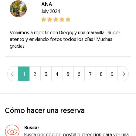
ANA
July 2024
Volvimos a repetir con Diego¡ y una maravilla ! Super
atento y enviando fotos todos los días ! Muchas
gracias
1
2
3
4
5
6
7
8
9
Cómo hacer una reserva
Buscar
Busca por código postal o dirección para ver una