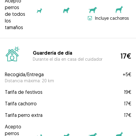
Acepto
perros
de todos
Incluye cachorros
los
tamaños
Guardería de día
17€
Durante el día en casa del cuidador
Recogida/Entrega
+
5€
Distancia máxima: 20 km
Tarifa de festivos
19€
Tarifa cachorro
17€
Tarifa perro extra
17€
Acepto
perros