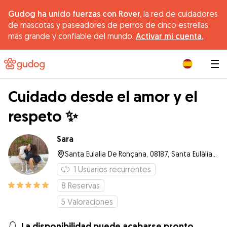
Gudog ha unido fuerzas con Rover,
la red de cuidadores
de mascotas y paseadores de perros de cinco estrellas
más grande y confiable del mundo.
Activar mi cuenta.
|
Cuidado desde el amor y el
respeto ✨
Sara
Santa Eulalia De Ronçana, 08187, Santa Eulàlia de Ronçana
1
Usuarios recurrentes
8
Reservas
5
Valoraciones
La disponibilidad puede acabarse pronto.