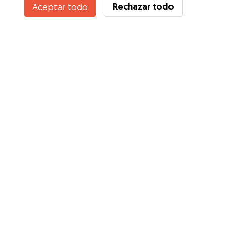
Rechazar todo
Aceptar todo
¿Conoces los Beneficios de Gudog? Ver más
Servicios
Cómo funciona
Sobre Gudog
Opiniones
Cobertura Veterinaria
Consejos para dueños de perros
Consejos para cuidadores
Hazte cuidador
Blog