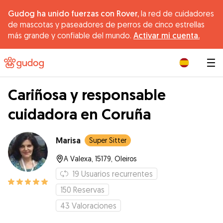
Gudog ha unido fuerzas con Rover,
la red de cuidadores
de mascotas y paseadores de perros de cinco estrellas
más grande y confiable del mundo.
Activar mi cuenta.
|
Cariñosa y responsable
cuidadora en Coruña
Marisa
Super Sitter
A Valexa, 15179, Oleiros
19
Usuarios recurrentes
150
Reservas
43
Valoraciones