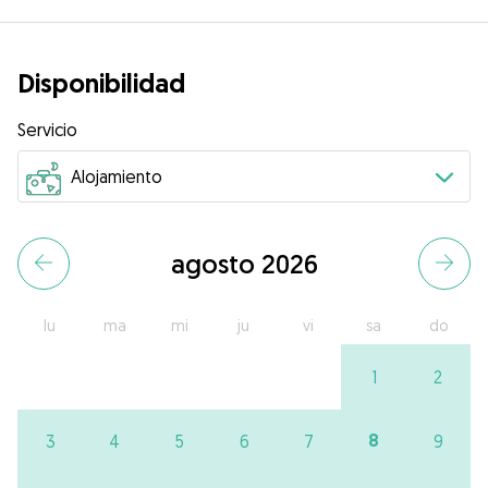
Disponibilidad
Servicio
agosto 2026
lu
ma
mi
ju
vi
sa
do
1
2
8
3
4
5
6
7
9