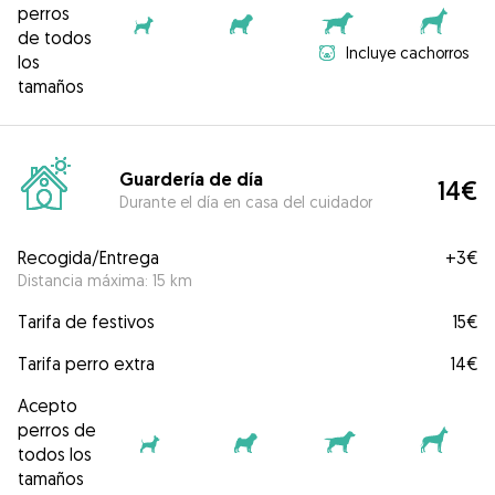
perros
de todos
Incluye cachorros
los
tamaños
Guardería de día
14€
Durante el día en casa del cuidador
Recogida/Entrega
+
3€
Distancia máxima: 15 km
Tarifa de festivos
15€
Tarifa perro extra
14€
Acepto
perros de
todos los
tamaños