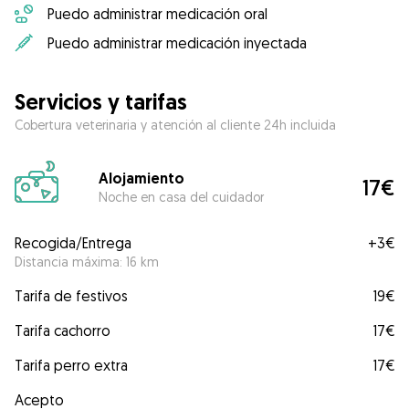
Puedo administrar medicación oral
Puedo administrar medicación inyectada
Servicios y tarifas
Cobertura veterinaria y atención al cliente 24h incluida
Alojamiento
17€
Noche en casa del cuidador
Recogida/Entrega
+
3€
Distancia máxima: 16 km
Tarifa de festivos
19€
Tarifa cachorro
17€
Tarifa perro extra
17€
Acepto