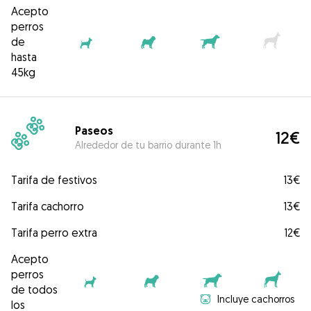
Acepto
perros
de
hasta
45kg
Paseos
12€
Alrededor de tu barrio durante 1h
Tarifa de festivos
13€
Tarifa cachorro
13€
Tarifa perro extra
12€
Acepto
perros
de todos
Incluye cachorros
los