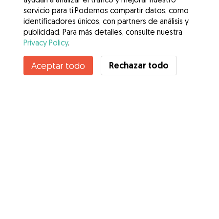
servicio para ti.Podemos compartir datos, como
identificadores únicos, con partners de análisis y
publicidad. Para más detalles, consulte nuestra
Privacy Policy
.
Contacta con Beatriz
Rechazar todo
Aceptar todo
¿Conoces los Beneficios de Gudog? Ver más
Servicios
Cómo funciona
Sobre Gudog
Opiniones
Cobertura Veterinaria
Consejos para dueños de perros