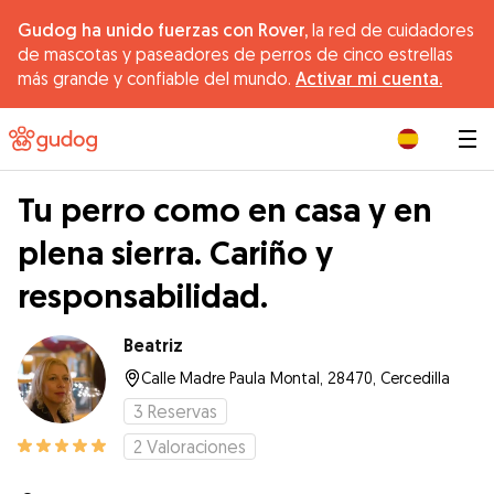
Gudog ha unido fuerzas con Rover,
la red de cuidadores
de mascotas y paseadores de perros de cinco estrellas
más grande y confiable del mundo.
Activar mi cuenta.
|
Tu perro como en casa y en
plena sierra. Cariño y
responsabilidad.
Beatriz
Calle Madre Paula Montal, 28470, Cercedilla
3
Reservas
2
Valoraciones