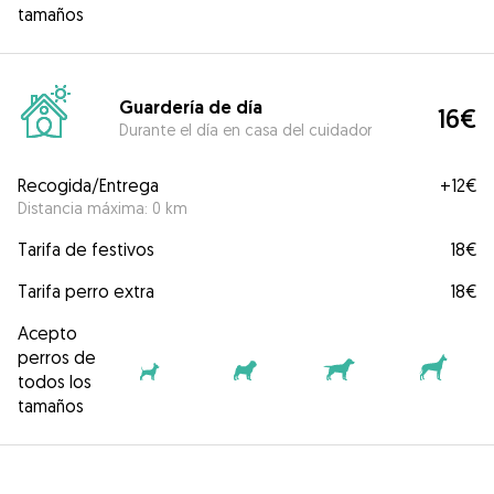
tamaños
Guardería de día
16€
Durante el día en casa del cuidador
Recogida/Entrega
+
12€
Distancia máxima: 0 km
Tarifa de festivos
18€
Tarifa perro extra
18€
Acepto
perros de
todos los
tamaños