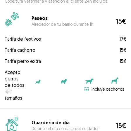
Cobertura veterinaria y atención al cliente 24h incluida
Paseos
15€
Alrededor de tu barrio durante 1h
Tarifa de festivos
17€
Tarifa cachorro
15€
Tarifa perro extra
15€
Acepto
perros
de todos
Incluye cachorros
los
tamaños
Guardería de día
15€
Durante el día en casa del cuidador