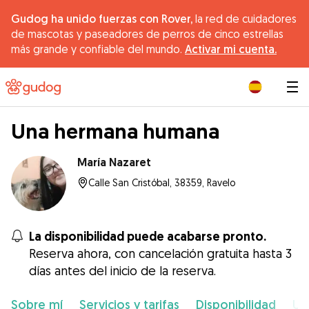
Gudog ha unido fuerzas con Rover,
la red de cuidadores
de mascotas y paseadores de perros de cinco estrellas
más grande y confiable del mundo.
Activar mi cuenta.
|
Una hermana humana
María Nazaret
Calle San Cristóbal, 38359, Ravelo
La disponibilidad puede acabarse pronto.
Reserva ahora, con cancelación gratuita hasta 3
días antes del inicio de la reserva.
Sobre mí
Servicios y tarifas
Disponibilidad
Ub