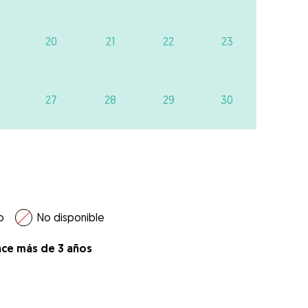
20
21
22
23
27
28
29
30
o
No disponible
ace más de 3 años