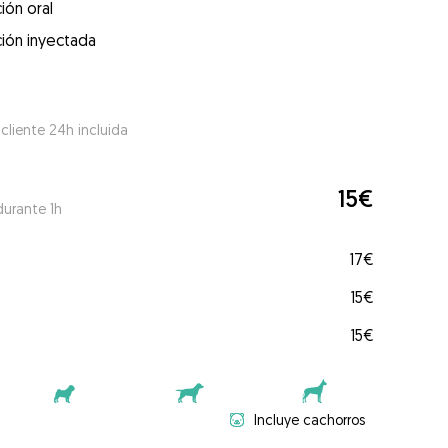
ión oral
ión inyectada
 cliente 24h incluida
15€
durante 1h
17€
15€
15€
Incluye cachorros