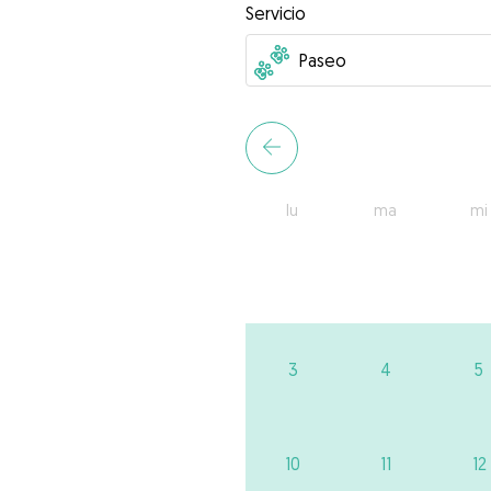
Servicio
lu
ma
mi
3
4
5
10
11
12