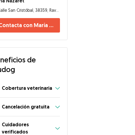
ía Nazaret
Calle San Cristóbal, 38359, Ravelo
Contacta con María Nazaret
neficios de
udog
Cobertura veterinaria
Cancelación gratuita
Cuidadores
verificados