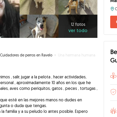
Mar
12
fotos
ver
12 fotos
ver todo
todo
Be
Cuidadores de perros en Ravelo
»
Una hermana humana
G
s , salir, jugar a la pelota , hacer actividades,
personal , aproximadamente 10 años en los que he
ales, aves como periquitos, gatos , peces , tortugas ,
s que esté en las mejores manos no dudes en
gunta o duda que tengas.
la familia y a su peludo lo antes posible. Espero