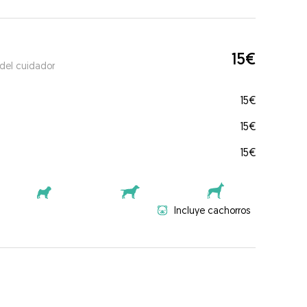
15€
 del cuidador
15€
15€
15€
Incluye cachorros