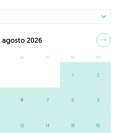
agosto 2026
ju
vi
sa
do
1
2
6
7
8
9
13
14
15
16