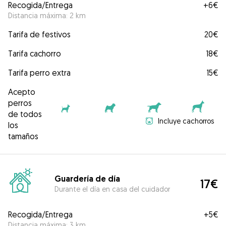
Recogida/Entrega
+
6€
Distancia máxima: 2 km
Tarifa de festivos
20€
Tarifa cachorro
18€
Tarifa perro extra
15€
Acepto
perros
de todos
Incluye cachorros
los
tamaños
Guardería de día
17€
Durante el día en casa del cuidador
Recogida/Entrega
+
5€
Distancia máxima: 3 km