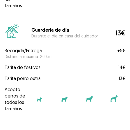
tamaños
Guardería de día
13€
Durante el día en casa del cuidador
Recogida/Entrega
+
5€
Distancia máxima: 20 km
Tarifa de festivos
14€
Tarifa perro extra
13€
Acepto
perros de
todos los
tamaños