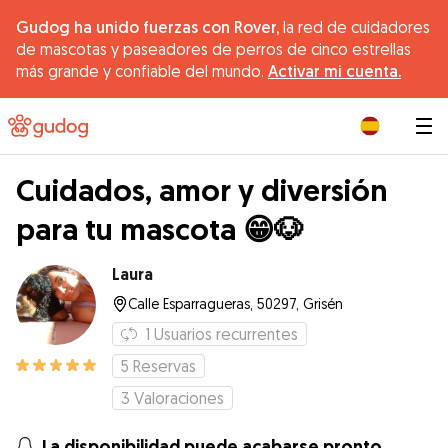
Gudog ha unido fuerzas con Rover,
la red de cuidadores
de mascotas y paseadores de perros de cinco estrellas
más grande y confiable del mundo.
Activar mi cuenta.
|
Cuidados, amor y diversión
para tu mascota 😁🐶
Laura
Calle Esparragueras, 50297, Grisén
1
Usuarios recurrentes
5
Reservas
3
Valoraciones
La disponibilidad puede acabarse pronto.