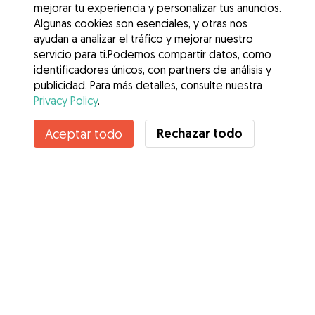
mejorar tu experiencia y personalizar tus anuncios.
Algunas cookies son esenciales, y otras nos
ayudan a analizar el tráfico y mejorar nuestro
servicio para ti.Podemos compartir datos, como
identificadores únicos, con partners de análisis y
publicidad. Para más detalles, consulte nuestra
Privacy Policy
.
Contacta con Marga
Rechazar todo
Aceptar todo
¿Conoces los Beneficios de Gudog? Ver más
Servicios
Cómo funciona
Sobre Gudog
Opiniones
Cobertura Veterinaria