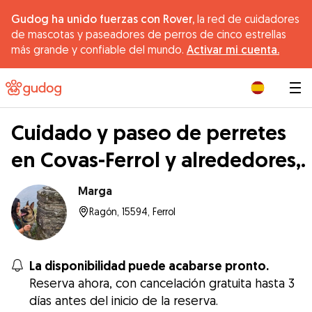
Gudog ha unido fuerzas con Rover,
la red de cuidadores
de mascotas y paseadores de perros de cinco estrellas
más grande y confiable del mundo.
Activar mi cuenta.
|
Cuidado y paseo de perretes
en Covas-Ferrol y alrededores,.
Marga
Ragón, 15594, Ferrol
La disponibilidad puede acabarse pronto.
Reserva ahora, con cancelación gratuita hasta 3
días antes del inicio de la reserva.