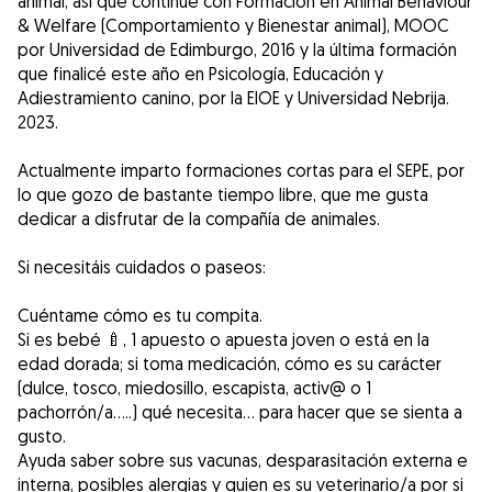
animal, así que continué con Formación en Animal Behaviour
& Welfare (Comportamiento y Bienestar animal), MOOC
por Universidad de Edimburgo, 2016 y la última formación
que finalicé este año en Psicología, Educación y
Adiestramiento canino, por la EIOE y Universidad Nebrija.
2023.
Actualmente imparto formaciones cortas para el SEPE, por
lo que gozo de bastante tiempo libre, que me gusta
dedicar a disfrutar de la compañía de animales.
Si necesitáis cuidados o paseos:
Cuéntame cómo es tu compita.
Si es bebé 🍼, 1 apuesto o apuesta joven o está en la
edad dorada; si toma medicación, cómo es su carácter
(dulce, tosco, miedosillo, escapista, activ@ o 1
pachorrón/a.....) qué necesita... para hacer que se sienta a
gusto.
Ayuda saber sobre sus vacunas, desparasitación externa e
interna, posibles alergias y quien es su veterinario/a por si