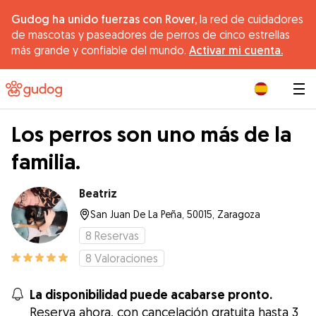
Gudog ha unido fuerzas con Rover,
la red de cuidadores
de mascotas y paseadores de perros de cinco estrellas
más grande y confiable del mundo.
Activar mi cuenta.
|
Los perros son uno más de la
familia.
Beatriz
San Juan De La Peña, 50015, Zaragoza
8
Reservas
8
Valoraciones
La disponibilidad puede acabarse pronto.
Reserva ahora, con cancelación gratuita hasta 3