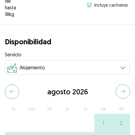
de
Incluye cachorros
hasta
18kg
Disponibilidad
Servicio
agosto 2026
lu
ma
mi
ju
vi
sa
do
1
2