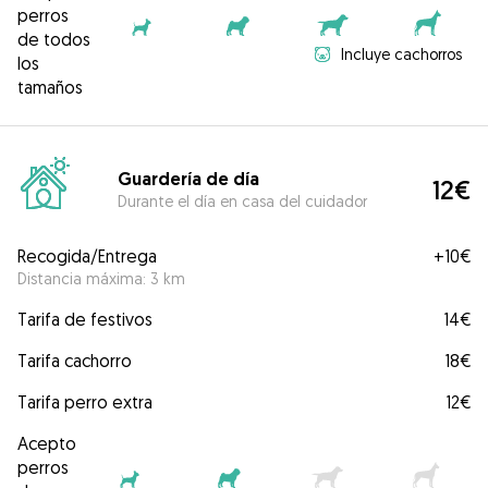
perros
de todos
Incluye cachorros
los
tamaños
Guardería de día
12€
Durante el día en casa del cuidador
Recogida/Entrega
+
10€
Distancia máxima: 3 km
Tarifa de festivos
14€
Tarifa cachorro
18€
Tarifa perro extra
12€
Acepto
perros