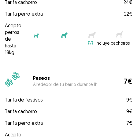
Tarifa cachorro
24€
Tarifa perro extra
22€
Acepto
perros
de
Incluye cachorros
hasta
18kg
Paseos
7€
Alrededor de tu barrio durante 1h
Tarifa de festivos
9€
Tarifa cachorro
9€
Tarifa perro extra
7€
Acepto