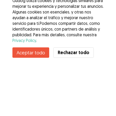
Gudog utiliza cookies y tecnologías similares para
mejorar tu experiencia y personalizar tus anuncios.
Algunas cookies son esenciales, y otras nos
ayudan a analizar el tráfico y mejorar nuestro
servicio para ti.Podemos compartir datos, como
identificadores únicos, con partners de análisis y
publicidad. Para más detalles, consulte nuestra
Privacy Policy
.
Contacta con Beatriz
Rechazar todo
Aceptar todo
¿Conoces los Beneficios de Gudog? Ver más
Servicios
Cómo funciona
Sobre Gudog
Opiniones