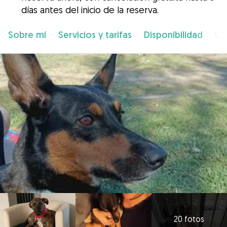
días antes del inicio de la reserva.
Sobre mí
Servicios y tarifas
Disponibilidad
Ub
20 fotos