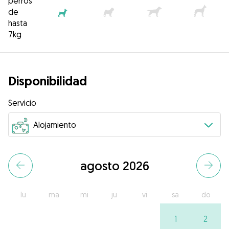
perros
de
hasta
7kg
Disponibilidad
Servicio
agosto 2026
lu
ma
mi
ju
vi
sa
do
1
2