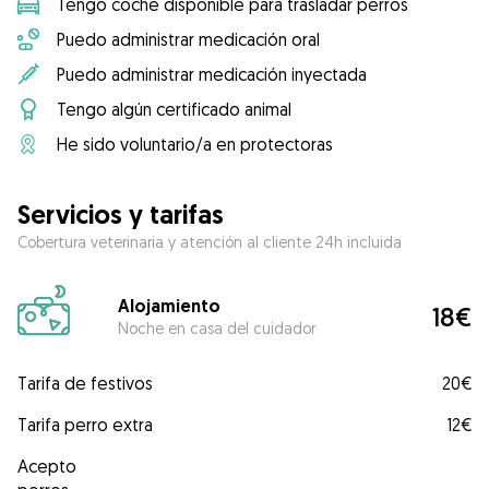
Tengo coche disponible para trasladar perros
Puedo administrar medicación oral
Puedo administrar medicación inyectada
Tengo algún certificado animal
He sido voluntario/a en protectoras
Servicios y tarifas
Cobertura veterinaria y atención al cliente 24h incluida
Alojamiento
18€
Noche en casa del cuidador
Tarifa de festivos
20€
Tarifa perro extra
12€
Acepto