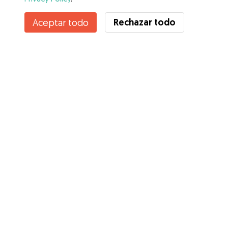
Contacta con María
Rechazar todo
Aceptar todo
¿Conoces los Beneficios de Gudog? Ver más
Servicios
Cómo funciona
Sobre Gudog
Opiniones
Cobertura Veterinaria
Consejos para dueños de perros
Consejos para cuidadores
Hazte cuidador