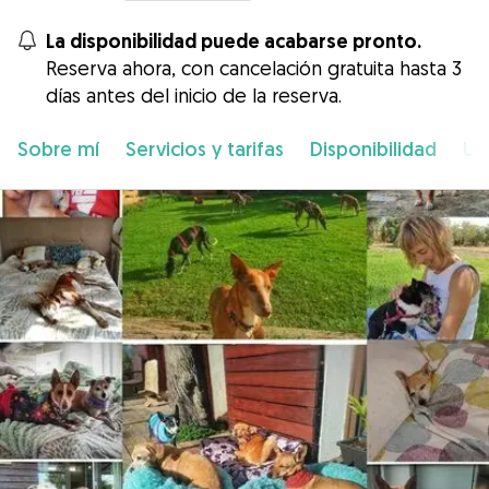
La disponibilidad puede acabarse pronto.
Reserva ahora, con cancelación gratuita hasta 3
días antes del inicio de la reserva.
Sobre mí
Servicios y tarifas
Disponibilidad
Ub