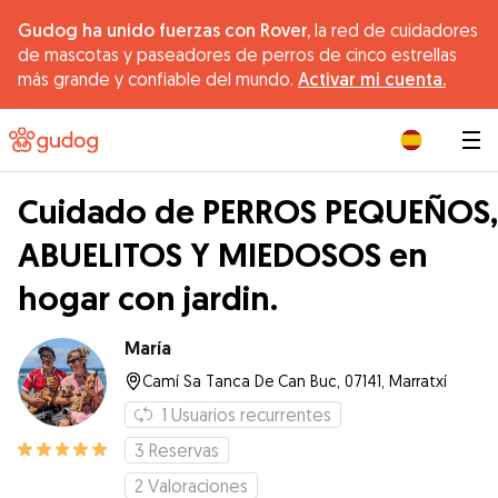
Gudog ha unido fuerzas con Rover,
la red de cuidadores
de mascotas y paseadores de perros de cinco estrellas
más grande y confiable del mundo.
Activar mi cuenta.
|
Cuidado de PERROS PEQUEÑOS,
ABUELITOS Y MIEDOSOS en
hogar con jardin.
María
Camí Sa Tanca De Can Buc, 07141, Marratxí
1
Usuarios recurrentes
3
Reservas
2
Valoraciones