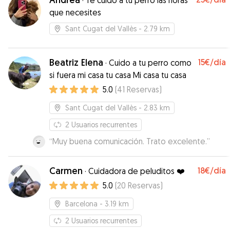
·
Te cuido a tu perro las horas
en el aire libre. Al ir a buscarlo estaba contento
que necesites
de vernos, pero lo que más me alegró es verlo
a él feliz y cariñoso de haber compartido estos
Sant Cugat del Vallès
- 2.79 km
días con Lana. Repetiremos
”
Beatriz Elena
15€
/día
·
Cuido a tu perro como
si fuera mi casa tu casa Mi casa tu casa
5.0
(
41
Reservas
)
Sant Cugat del Vallès
- 2.83 km
2
Usuarios recurrentes
“
Muy buena comunicación. Trato excelente.
”
Carmen
18€
/día
·
Cuidadora de peluditos ❤️
5.0
(
20
Reservas
)
Barcelona
- 3.19 km
2
Usuarios recurrentes