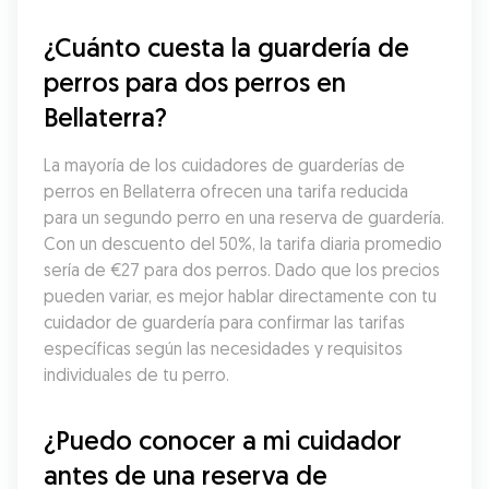
¿Cuánto cuesta la guardería de 
perros para dos perros en 
Bellaterra?
La mayoría de los cuidadores de guarderías de 
perros en Bellaterra ofrecen una tarifa reducida 
para un segundo perro en una reserva de guardería. 
Con un descuento del 50%, la tarifa diaria promedio 
sería de €27 para dos perros. Dado que los precios 
pueden variar, es mejor hablar directamente con tu 
cuidador de guardería para confirmar las tarifas 
específicas según las necesidades y requisitos 
individuales de tu perro.
¿Puedo conocer a mi cuidador 
antes de una reserva de 