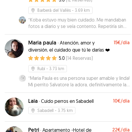
Barberà del Vallès
- 3.69 km
“
Koba estuvo muy bien cuidado. Me mandaban
fotos a diario y se veía contento. Repetiría sin
duda. Muchas gracias por todo!
”
Maria paula
15€
/día
·
Atención, amor y
diversión, el cuidado que tú le darías ❤️
5.0
(
14
Reservas
)
Rubí
- 3.73 km
“
Maria Paula es una persona super amable y linda!
Mi perrito Salvatore la adora, definitivamente la
recomiendo, super confiable y responsable!! 10
de 10
”
Laia
10€
/día
·
Cuido perros en Sabadell
Sabadell
- 3.75 km
Petri
22€
/día
·
Apartamento -Hotel de