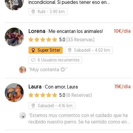
incondicional. Si puedes tener eso en
palabras para agradecer lo que han hecho por
tu vida, las cosas no serán tan malas.”
mi perrita. Muchas gracias 🫂 Espero poder
Rubí
- 3.90 km
repetir la experiencia.
”
Lorena
10€
/día
·
Me encantan los animales!
5.0
(
33
Reservas
)
Super Sitter
Sabadell
- 4.02 km
6
Usuarios recurrentes
“
Muy contenta 😊
”
Laura
15€
/día
·
Con amor, Laura
5.0
(
6
Reservas
)
Sabadell
- 4.16 km
“
Estamos muy contentos con el cuidado que ha
recibido nuestro perro. Se ha sentido como en
casa, ha estado tranquilo y bien atendido