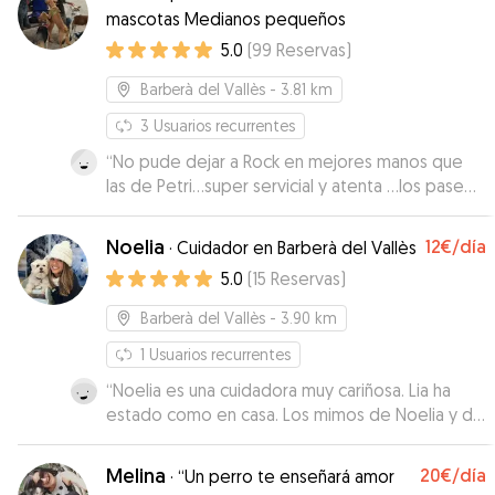
mascotas Medianos pequeños
5.0
(
99
Reservas
)
Barberà del Vallès
- 3.81 km
3
Usuarios recurrentes
“
No pude dejar a Rock en mejores manos que
las de Petri…super servicial y atenta …los paseos
de Rock fueron de fábula y Petri nos informaba
puntualmente después de cada paseo. No
Noelia
12€
/día
·
Cuidador en Barberà del Vallès
dudaré en volver a confiar en ella cuando
5.0
(
15
Reservas
)
necesite sus servicios. Estoy encantada y Rock el
que más. Muchísimas gracias!!
”
Barberà del Vallès
- 3.90 km
1
Usuarios recurrentes
“
Noelia es una cuidadora muy cariñosa. Lia ha
estado como en casa. Los mimos de Noelia y de
toda su familia le ha hecho muy fácil la
separación. Han estado muy pendientes de
Melina
20€
/día
·
“Un perro te enseñará amor
todas sus necesidades y cuidado. No tengo