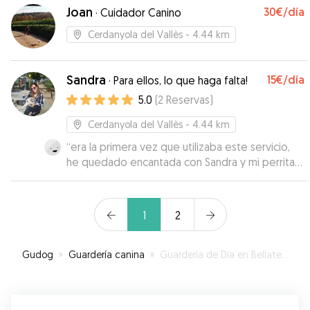
durante toda la estancia. Nos ha mantenido
Joan
30€
/día
·
Cuidador Canino
informados y nos ha enviado fotos, lo que nos
ha dado mucha tranquilidad.
”
Cerdanyola del Vallès
- 4.44 km
Sandra
15€
/día
·
Para ellos, lo que haga falta!
5.0
(
2
Reservas
)
Cerdanyola del Vallès
- 4.44 km
“
era la primera vez que utilizaba este servicio,
he quedado encantada con Sandra y mi perrita
mas, es una persona muy dulce a la que se nota
que le encantan los animales, la recomiendo al
100%
”
1
2
Gudog
»
Guardería canina
»
Guardería de Día en Bellaterra