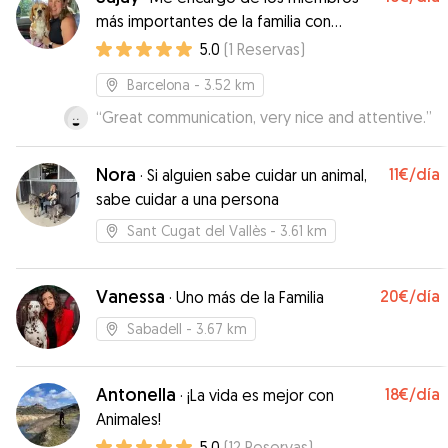
contar contigo la próxima vez.
”
más importantes de la familia con
mucho amor y dedicación.
5.0
(
1
Reservas
)
Barcelona
- 3.52 km
“
Great communication, very nice and attentive.
”
Nora
11€
/día
·
Si alguien sabe cuidar un animal,
sabe cuidar a una persona
Sant Cugat del Vallès
- 3.61 km
Vanessa
20€
/día
·
Uno más de la Familia
Sabadell
- 3.67 km
Antonella
18€
/día
·
¡La vida es mejor con
Animales!
5.0
(
12
Reservas
)