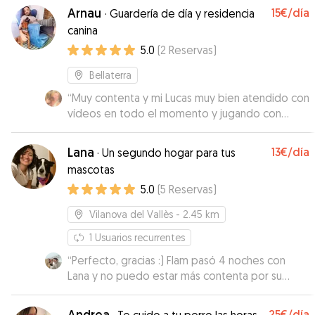
Arnau
15€
/día
·
Guardería de día y residencia
canina
5.0
(
2
Reservas
)
Bellaterra
“
Muy contenta y mi Lucas muy bien atendido con
vídeos en todo el momento y jugando con
otros perritos 🐶
”
Lana
13€
/día
·
Un segundo hogar para tus
mascotas
5.0
(
5
Reservas
)
Vilanova del Vallès
- 2.45 km
1
Usuarios recurrentes
“
Perfecto, gracias :) Flam pasó 4 noches con
Lana y no puedo estar más contenta por su
atención. Nos envió fotos y vídeos y estuvo
jugando con su perro Aiden y pasando tiempo
Andrea
25€
/día