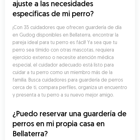
ajuste a las necesidades 
específicas de mi perro?
¡Con 35 cuidadores que ofrecen guardería de día 
en Gudog disponibles en Bellaterra, encontrar la 
pareja ideal para tu perro es fácil! Ya sea que tu 
perro sea tímido con otras mascotas, requiera 
ejercicio extenso o necesite atención médica 
especial, el cuidador adecuado está listo para 
cuidar a tu perro como un miembro más de la 
familia. Busca cuidadores para guardería de perros 
cerca de ti, compara perfiles, organiza un encuentro 
y presenta a tu perro a su nuevo mejor amigo.
¿Puedo reservar una guardería de 
perros en mi propia casa en 
Bellaterra?