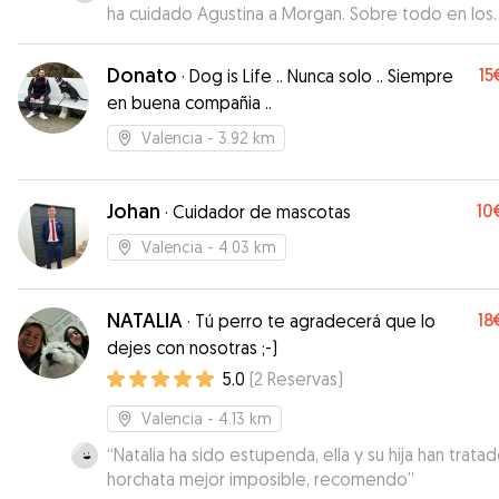
ha cuidado Agustina a Morgan. Sobre todo en los
cuidados específicos que él necesita. Me ha ma
vídeos y fotos mientras lo cuidaba y se lo notaba
Donato
15
·
Dog is Life .. Nunca solo .. Siempre
a gusto. Sin duda la recomiendo.
”
en buena compañia ..
Valencia
- 3.92 km
Johan
10
·
Cuidador de mascotas
Valencia
- 4.03 km
NATALIA
18
·
Tú perro te agradecerá que lo
dejes con nosotras ;-)
5.0
(
2
Reservas
)
Valencia
- 4.13 km
“
Natalia ha sido estupenda, ella y su hija han trata
horchata mejor imposible, recomendo
”