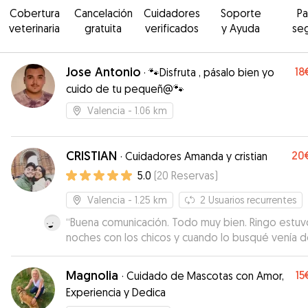
Cobertura
Cancelación
Cuidadores
Soporte
P
veterinaria
gratuita
verificados
y Ayuda
se
Jose Antonio
18
·
🐾Disfruta , pásalo bien yo
cuido de tu pequeñ@🐾
Valencia
- 1.06 km
CRISTIAN
20
·
Cuidadores Amanda y cristian
5.0
(
20
Reservas
)
Valencia
- 1.25 km
2
Usuarios recurrentes
“
Buena comunicación. Todo muy bien. Ringo estuv
noches con los chicos y cuando lo busqué venía 
pasear, se lo veía feliz, muy tranquilo. Además ma
fotos y vídeos lo cual siempre se agradece!
”
Magnolia
15
·
Cuidado de Mascotas con Amor,
Experiencia y Dedica