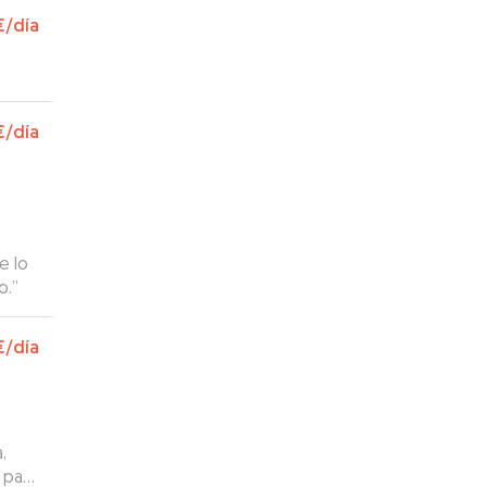
€
/día
€
/día
e lo
o.
”
€
/día
,
 para