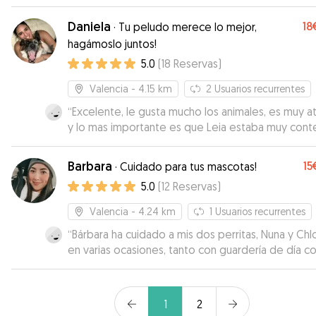
Daniela
18
·
Tu peludo merece lo mejor,
hagámoslo juntos!
5.0
(
18
Reservas
)
Valencia
- 4.15 km
2
Usuarios recurrentes
“
Excelente, le gusta mucho los animales, es muy a
y lo mas importante es que Leia estaba muy cont
Para la próxima voy a repetir sin dudarlo.
”
Barbara
15
·
Cuidado para tus mascotas!
5.0
(
12
Reservas
)
Valencia
- 4.24 km
1
Usuarios recurrentes
“
Bárbara ha cuidado a mis dos perritas, Nuna y Chl
en varias ocasiones, tanto con guardería de día 
con alojamiento, y siempre las ha tratado con
muchísimo cariño y me ha tenido constantemente
informada. Se agradece mucho saber que están 
1
2
buenas manos. Mis perras están muy contentas c