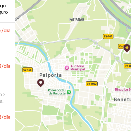
ago
guro
€
/día
€
/día
o 2
de
ndan
€
/día