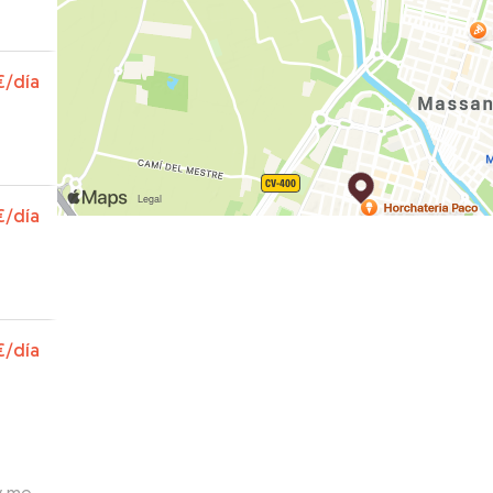
€
/día
€
/día
€
/día