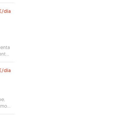
€
/día
tenta
enta.
€
/día
oe,
como
en
uando