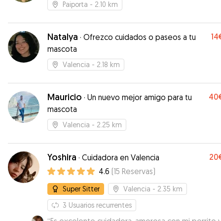
Paiporta
- 2.10 km
Natalya
14
·
Ofrezco cuidados o paseos a tu
mascota
Valencia
- 2.18 km
Mauricio
40
·
Un nuevo mejor amigo para tu
mascota
Valencia
- 2.25 km
Yoshira
20
·
Cuidadora en Valencia
4.6
(
15
Reservas
)
Super Sitter
Valencia
- 2.35 km
3
Usuarios recurrentes