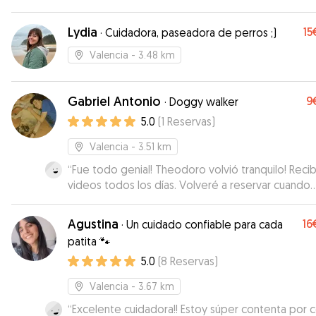
contarme cómo estaba Berlín y me mandó fotos, 
cual me dio muchísima tranquilidad. Se notaba qu
Lydia
15
·
Cuidadora, paseadora de perros ;)
estaba pendiente de él y que lo trató con mucho
cariño. Si tenía alguna duda o algo para consultar, 
Valencia
- 3.48 km
dudaba en escribirme, lo cual valoro muchísimo. S
recomendable, sin dudas volvería a confiar en ella
Gabriel Antonio
9
·
Doggy walker
5.0
(
1
Reservas
)
Valencia
- 3.51 km
“
Fue todo genial! Theodoro volvió tranquilo! Recib
videos todos los días. Volveré a reservar cuando
viaje.
”
Agustina
16
·
Un cuidado confiable para cada
patita 🐾
5.0
(
8
Reservas
)
Valencia
- 3.67 km
“
Excelente cuidadora!! Estoy súper contenta por