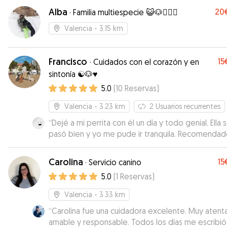
Alba
20
·
Familia multiespecie 😺🐶👩‍❤️‍👨
Valencia
- 3.15 km
Francisco
15
·
Cuidados con el corazón y en
sintonía ☯️🐶♥️
5.0
(
10
Reservas
)
Valencia
- 3.23 km
2
Usuarios recurrentes
“
Dejé a mi perrita con él un día y todo genial. Ella s
pasó bien y yo me pude ir tranquila. Recomendad
Carolina
15
·
Servicio canino
5.0
(
1
Reservas
)
Valencia
- 3.33 km
“
Carolina fue una cuidadora excelente. Muy atenta
amable y responsable. Todos los días me escribió