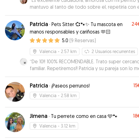
“
Es excelente cuidadora, amorosa con mi perrito 
mantuvo al tanto de todo sobre el, repetiria con e
100%
”
Patricia
24
·
Pets Sitter 💞🐾✨ Tu mascota en
manos responsables y cariñosas 🫶🏻
5.0
(
9
Reservas
)
Valencia
- 2.57 km
2
Usuarios recurrentes
“
De 10!! 100% RECOMENDABLE. Trato super cercano
familiar. Repetiremos!! Patricia y su pareja son lo m
No sólo por la exquisita atención a nuestro perrito,
no, por la atención con nosotros en todo momen
Patricia
15
·
¡Paseos perrunos!
para que fuéramos conocedores de cómo estab
Taco. Fotos, videos, comunicación plena. Llegamo
Valencia
- 2.58 km
tener serias dudas de si Taco querría volver a cas
nosotros después de cómo estuvo con ellos.😃 
Jimena
18
tiene una cardiopatía y necesita medicación diaria
·
Tu perrete como en casa 🩵🐾
nos tenía preocupados pero, nada, igual o mejor 
Valencia
- 3.12 km
con nosotros!!!
”