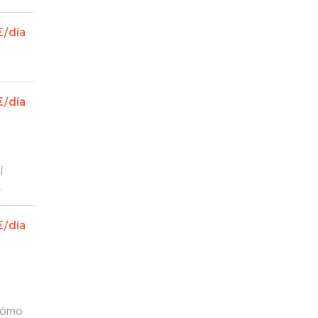
lo
e
€
/día
no
úper
.
”
€
/día
í
€
/día
 cómo