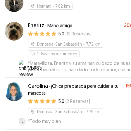
Hernani
- 7.62 km
Eneritz
20
·
Mano amiga
5.0
(
12
Reservas
)
Donostia-San Sebastián
- 7.72 km
1
Usuarios recurrentes
“
Maravillosa. Eneritz y su ama han cuidado de nues
perrita increíble. Le han dado todo el amor, cuida
atención que necesitaba. La han acompañado de 
Sin duda volveré a contactar con ella en próximas
Carolina
15
·
¡Chica preparada para cuidar a tu
ocasiones. Gracias !
”
mascota!
5.0
(
2
Reservas
)
Donostia-San Sebastián
- 7.75 km
“
Todo muy bien.
”