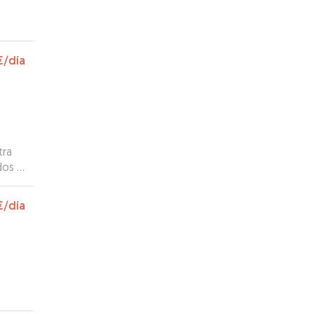
€
/día
tra
dos y
10.
€
/día