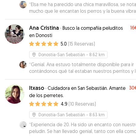
“
Elsa me ha parecido una chica maravillosa, se not
mucho que le encantan los perros y la buena vibr
tiene. Super puntual y amable. Estoy segura de q
Wolfie ha estado muy a gusto con ella. Sin duda p
Ana Cristina
16
·
Busco la compañía peluditos
repetir :)
”
en Donosti
5.0
(
15
Reservas
)
Donostia-San Sebastián
- 8.62 km
“
Genial. Ana estuvo totalmente disponible para ir
contándonos qué tal estaban nuestros perritos y 
mimó mucho. Volvieron relajados y contentos. At
perfectamente sus necesidades nutricionales (ale
Itxaso
30
·
Cuidadora en San Sebastián. Amante
y dieta natural), afectivas y demás, por lo que nos
de los perretes.
sentimos super tranquilos y contentos de haber
4.9
(
10
Reservas
)
podido contar con ella para cuidarles. ¡Mil gracias!
”
Donostia-San Sebastián
- 8.63 km
“
Experiencia de 20. Ha sido un encanto con nuest
peludin. Se han llevado genial, tanto con ella com