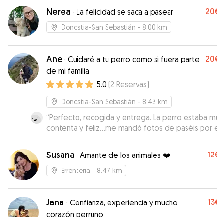
Nerea
20
·
La felicidad se saca a pasear
Donostia-San Sebastián
- 8.00 km
Ane
20
·
Cuidaré a tu perro como si fuera parte
de mi familia
5.0
(
2
Reservas
)
Donostia-San Sebastián
- 8.43 km
“
Perfecto, recogida y entrega. La perro estaba m
contenta y feliz...me mandó fotos de paséis por e
campo. Todo genial
”
Susana
12
·
Amante de los animales ❤️
Errenteria
- 8.47 km
Jana
13
·
Confianza, experiencia y mucho
corazón perruno