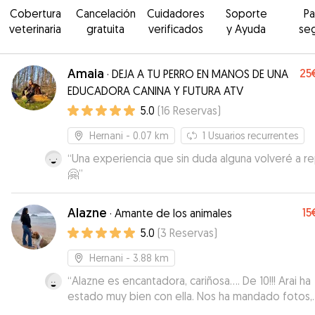
Cobertura
Cancelación
Cuidadores
Soporte
P
veterinaria
gratuita
verificados
y Ayuda
se
Amaia
25
·
DEJA A TU PERRO EN MANOS DE UNA
EDUCADORA CANINA Y FUTURA ATV
5.0
(
16
Reservas
)
Hernani
- 0.07 km
1
Usuarios recurrentes
“
Una experiencia que sin duda alguna volveré a re
🤗
”
Alazne
15
·
Amante de los animales
5.0
(
3
Reservas
)
Hernani
- 3.88 km
“
Alazne es encantadora, cariñosa…. De 10!!! Arai ha
estado muy bien con ella. Nos ha mandado fotos,
vídeos… Repetiremos sin ninguna duda. 100%