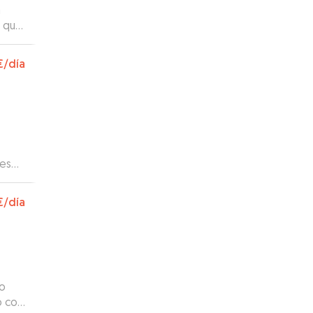
a
a que
ue
ara
€
/día
les
endió
rgias
€
/día
ro
o con