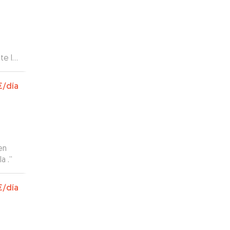
te lo
otros
€
/día
en
a .
”
€
/día