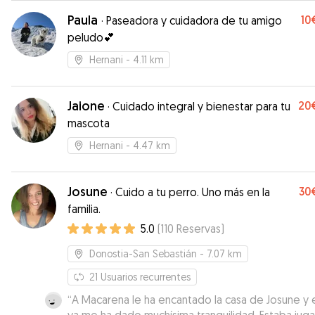
recomendable.
”
Paula
10
·
Paseadora y cuidadora de tu amigo
peludo💕
Hernani
- 4.11 km
Jaione
20
·
Cuidado integral y bienestar para tu
mascota
Hernani
- 4.47 km
Josune
30
·
Cuido a tu perro. Uno más en la
familia.
5.0
(
110
Reservas
)
Donostia-San Sebastián
- 7.07 km
21
Usuarios recurrentes
“
A Macarena le ha encantado la casa de Josune y 