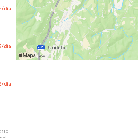
€
/día
€
/día
€
/día
esto