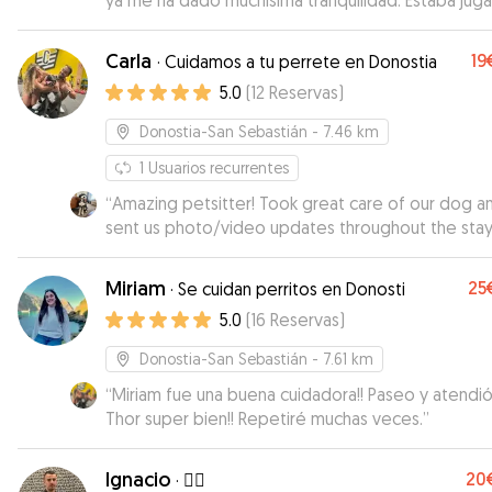
ya me ha dado muchísima tranquilidad. Estaba jug
con ella desde el primer minuto como si eran
conocidos. Tuve una emergencia y tenía que viaja
Carla
19
·
Cuidamos a tu perrete en Donostia
ha respondido con rapidez y me ha facilitado tod
5.0
(
12
Reservas
)
para estar tranquila y poder atender la emergenc
que tenía. Muchas gracias.
”
Donostia-San Sebastián
- 7.46 km
1
Usuarios recurrentes
“
Amazing petsitter! Took great care of our dog and
sent us photo/video updates throughout the stay. Wi
definitely book again!
”
Miriam
25
·
Se cuidan perritos en Donosti
5.0
(
16
Reservas
)
Donostia-San Sebastián
- 7.61 km
“
Miriam fue una buena cuidadora!! Paseo y atendió
Thor super bien!! Repetiré muchas veces.
”
Ignacio
20
·
🧞‍♂️