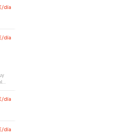
€
/día
€
/día
uy
l
€
/día
€
/día