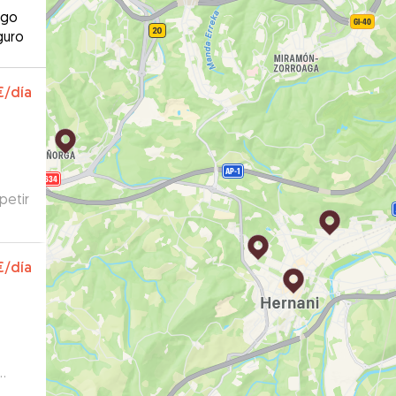
ago
guro
€
/día
petir
€
/día