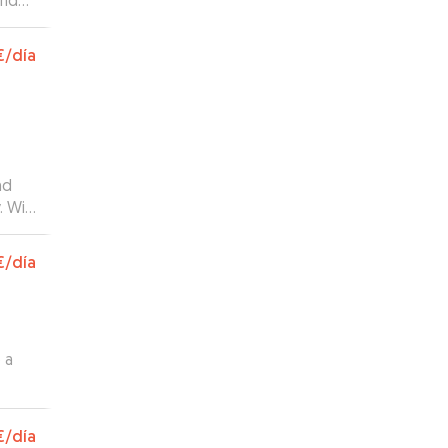
ando
r. Me
€
/día
o
ia
ll
€
/día
 a
€
/día