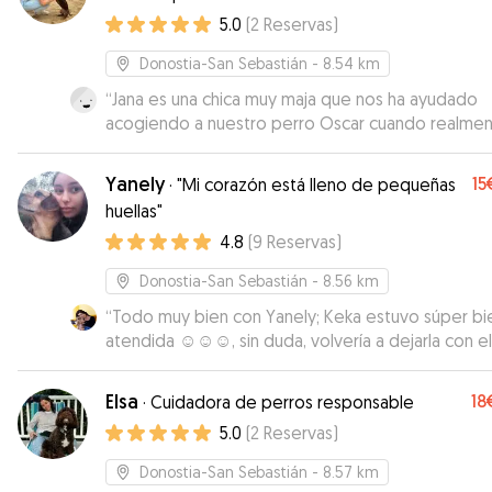
5.0
(
2
Reservas
)
Donostia-San Sebastián
- 8.54 km
“
Jana es una chica muy maja que nos ha ayudado
acogiendo a nuestro perro Oscar cuando realmen
necesitábamos y con poco tiempo de antelación.
Oscar ha vuelto a casa muy feliz y tranquilo, y nos
Yanely
15
·
"Mi corazón está lleno de pequeñas
aun mas!
”
huellas"
4.8
(
9
Reservas
)
Donostia-San Sebastián
- 8.56 km
“
Todo muy bien con Yanely; Keka estuvo súper bi
atendida ☺️☺️☺️, sin duda, volvería a dejarla con ell
Elsa
18
·
Cuidadora de perros responsable
5.0
(
2
Reservas
)
Donostia-San Sebastián
- 8.57 km