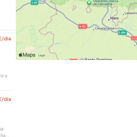
€
/día
, sin
ro y
cias
€
/día
 el
el
na
 ha