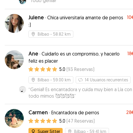
“
Todo genial!
”
Julene
10
·
Chica universitaria amante de perros
:)
Bilbao
- 58.82 km
Ane
18
·
Cuidarlo es un compromiso, y hacerlo
feliz es placer
5.0
(
93
Reservas
)
Bilbao
- 59.00 km
14
Usuarios recurrentes
“
Genial! Es encantadora y cuida muy bien a Lía con
todo mimos 🥰🥰🥰🥰
”
Carmen
28
·
Encantadora de perros
5.0
(
47
Reservas
)
Super Sitter
Bilbao
- 59.41 km