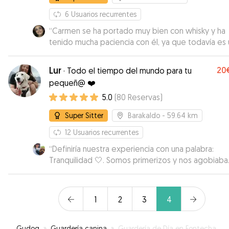
6
Usuarios recurrentes
“
Carmen se ha portado muy bien con whisky y ha
tenido mucha paciencia con él, ya que todavía es 
poco reactivo y era la primera vez que se queda
con alguien ajeno a su entorno. Muy agradecida!
”
Lur
20
·
Todo el tiempo del mundo para tu
pequeñ@ ❤️
5.0
(
80
Reservas
)
Super Sitter
Barakaldo
- 59.64 km
12
Usuarios recurrentes
“
Definiría nuestra experiencia con una palabra:
Tranquilidad 🤍. Somos primerizos y nos agobiaba
mucho el tema, pero hemos tenido demasiada
suerte…! Dobby ha estado en las mejores manos, 
de mimos y con una familia que sabe lo que hace 
1
2
3
4
además lo hace con gusto y cariño. Nos han llega
fotos y videos constantemente y damos fe de q
Dobby ha estado como en casa. Sin duda volver
Gudog
»
Guardería canina
»
Guardería de Día en Fontecha