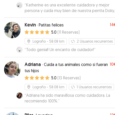
“
Katherine es una excelente cuidadora y mejor
persona y cuida muy bien de nuestra perrita Doky
eso, y siempre que ella está disponible, contamo
ella para el cuidado de nuestra perrita.
”
Kevin
14
·
Patitas felices
5.0
(
11
Reservas
)
Logroño
- 58.08 km
2
Usuarios recurrentes
“
Todo genial! Un encanto de cuidador!
”
Adriana
10
·
Cuida a tus animales como si fueran
tus hijos
5.0
(
13
Reservas
)
Logroño
- 58.08 km
1
Usuarios recurrentes
“
Adriana ha sido maravillosa como cuidadora. La
recomiendo 100%.
”