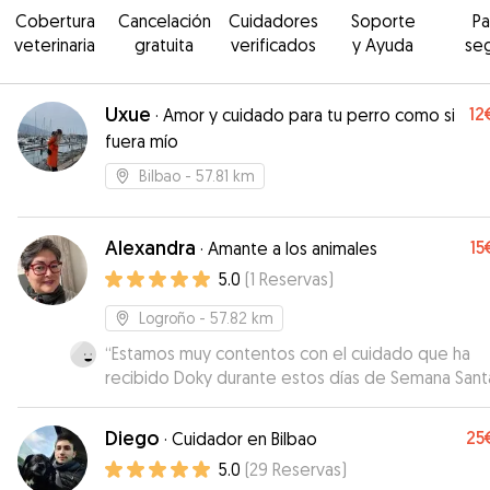
Cobertura
Cancelación
Cuidadores
Soporte
P
veterinaria
gratuita
verificados
y Ayuda
se
Uxue
12
·
Amor y cuidado para tu perro como si
fuera mío
Bilbao
- 57.81 km
Alexandra
15
·
Amante a los animales
5.0
(
1
Reservas
)
Logroño
- 57.82 km
“
Estamos muy contentos con el cuidado que ha
recibido Doky durante estos días de Semana Sant
Alexandra ha sido encantadora, muy atenta y cari
en todo momento. Nos ha mantenido informados
Diego
25
·
Cuidador en Bilbao
día con fotos y mensajes, lo que nos ha dado mu
5.0
(
29
Reservas
)
tranquilidad. Se nota que ama a los animales y que