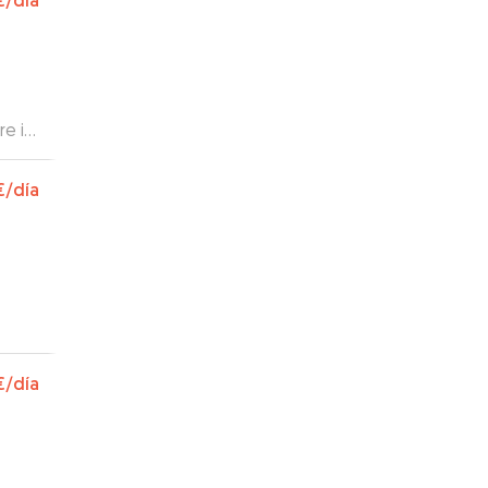
€
/día
e ir
€
/día
€
/día