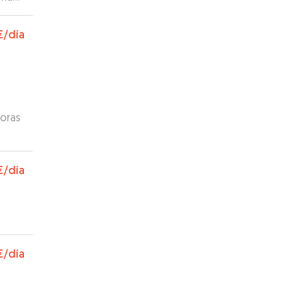
vicio
€
/día
oras
€
/día
€
/día