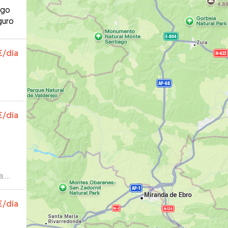
ago
guro
€
/día
€
/día
a.
ñosa
 cada
€
/día
cha