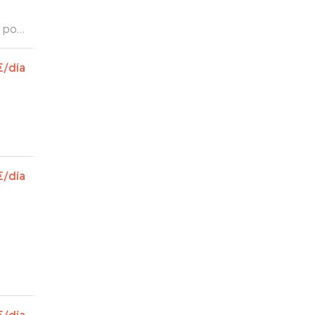
, por
s con
€
/día
€
/día