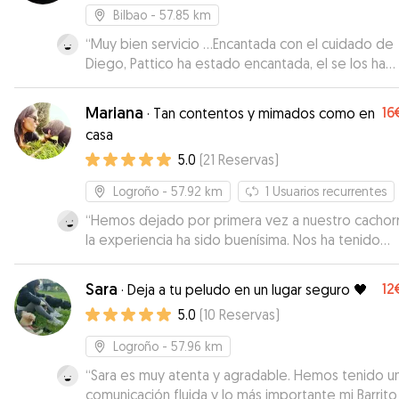
disfruta de lo que hace. ¡Repetiremos sin duda!
”
Bilbao
- 57.85 km
“
Muy bien servicio …Encantada con el cuidado de
Diego, Pattico ha estado encantada, el se los ha
llevado al río y al campo han estado como en un
campamento 😊 Además te mantienen
Mariana
16
·
Tan contentos y mimados como en
constantemente informada con mensajes y vídeos
casa
duda repetiremos 😉i
”
5.0
(
21
Reservas
)
Logroño
- 57.92 km
1
Usuarios recurrentes
“
Hemos dejado por primera vez a nuestro cachor
la experiencia ha sido buenísima. Nos ha tenido
informados en todo momento incluso nos han
mandado videos. La cachorrilla es tímida, pero gra
Sara
12
·
Deja a tu peludo en un lugar seguro 🖤
a los otros perros y a Mariana se ha integrado y la
5.0
(
10
Reservas
)
hemos visto disfrutar. Tiene mucho espacio al aire
libre para que estén y el trato ha sido muy
Logroño
- 57.96 km
personalizado. Sin duda ha estado como en casa 
“
Sara es muy atenta y agradable. Hemos tenido u
cachorro Volveremos contar con ella.
”
comunicación fluida y lo más importante mi Barrito