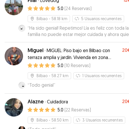
Pilar
12
·
Lovedog
5.0
(
24
Reservas
)
Bilbao
- 58.18 km
5
Usuarios recurrentes
“
Ha sido genial! Repetimos! Lía es feliz con toda la
familia no puede estar mejor cuidada y ahora quier
a buscar a Eva 🥰🥰
”
Miguel
20
·
MIGUEL: Piso bajo en Bilbao con
terraza amplia y jardín. Vivienda en zona
peatonal.
5.0
(
10
Reservas
)
Bilbao
- 58.27 km
1
Usuarios recurrentes
“
Todo genial
”
Alazne
20
·
Cuidadora
5.0
(
22
Reservas
)
Bilbao
- 58.50 km
3
Usuarios recurrentes