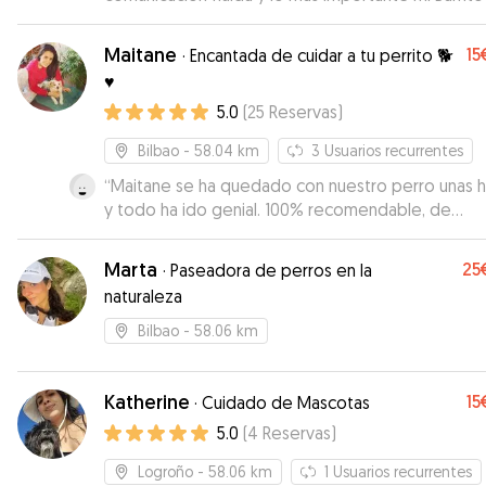
salido muy contento. Si volviera a necesitar un ser
sin duda repetiría.
”
Maitane
15
·
Encantada de cuidar a tu perrito 🐕
♥️
5.0
(
25
Reservas
)
Bilbao
- 58.04 km
3
Usuarios recurrentes
“
Maitane se ha quedado con nuestro perro unas h
y todo ha ido genial. 100% recomendable, de
confianza y muy flexible para la recogida y
devolución.
”
Marta
25
·
Paseadora de perros en la
naturaleza
Bilbao
- 58.06 km
Katherine
15
·
Cuidado de Mascotas
5.0
(
4
Reservas
)
Logroño
- 58.06 km
1
Usuarios recurrentes