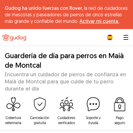
Gudog ha unido fuerzas con Rover,
la red de cuidadores
de mascotas y paseadores de perros de cinco estrellas
más grande y confiable del mundo.
Activar mi cuenta.
|
Guardería de día para perros en Maià
de Montcal
Encuentra un cuidador de perros de confianza en
Maià de Montcal para que cuide de tu perro
durante el día
Cobertura
Cancelación
Cuidadores
Soporte y
Pago
veterinaria
gratuita
verificados
Ayuda
seguro