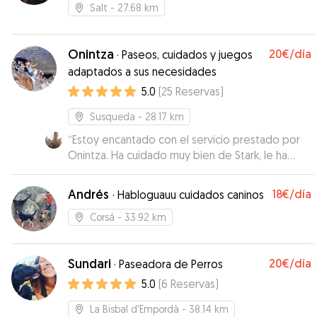
Salt
- 27.68 km
Onintza
20€
/día
·
Paseos, cuidados y juegos
adaptados a sus necesidades
5.0
(
25
Reservas
)
Susqueda
- 28.17 km
“
Estoy encantado con el servicio prestado por
Onintza. Ha cuidado muy bien de Stark, le ha
dado largos paseos y ha estado en
comunicación conmigo constante. Muy
Andrés
18€
/día
·
Habloguauu cuidados caninos
recomendable.
”
Corsá
- 33.92 km
Sundari
20€
/día
·
Paseadora de Perros
5.0
(
6
Reservas
)
La Bisbal d'Empordà
- 38.14 km