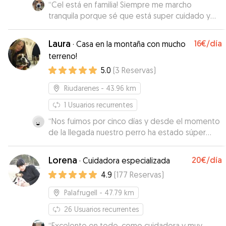
“
Cel está en familia! Siempre me marcho
tranquila porque sé que está super cuidado y
mimado también. Laura es excepcional.
”
Laura
16€
/día
·
Casa en la montaña con mucho
terreno!
5.0
(
3
Reservas
)
Riudarenes
- 43.96 km
1
Usuarios recurrentes
“
Nos fuimos por cinco días y desde el momento
de la llegada nuestro perro ha estado súper
cómodo. Gracias al gran espacio ha podido
correr y pasarlo bien, y ha conocido a otros
Lorena
20€
/día
·
Cuidadora especializada
perros con los que jugar. Siempre en contacto
4.9
(
177
Reservas
)
continuo con la cuidadora que nos ha informado
constantemente de cómo lo estaba pasando el
Palafrugell
- 47.79 km
perro. Repetiremos, seguro.
”
26
Usuarios recurrentes
“
Excelente en todo, como cuidadora y muy