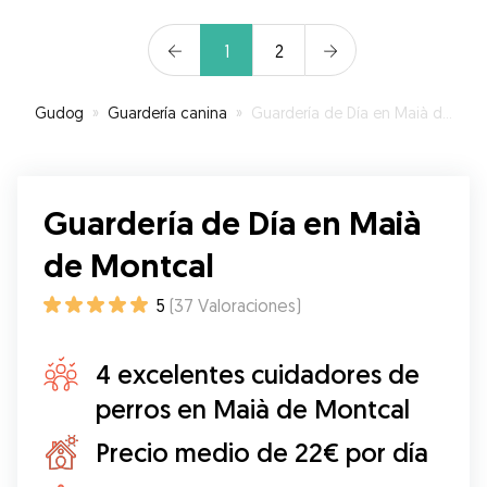
1
2
Gudog
»
Guardería canina
»
Guardería de Día en Maià de Montcal
Guardería de Día en Maià
de Montcal
5
(
37
Valoraciones
)
4 excelentes cuidadores de
perros en Maià de Montcal
Precio medio de 22€ por día