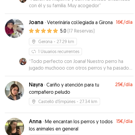
con él y su familia. Muy acogedor
”
Joana
16€
/día
·
Veterinària col.legiada a Girona
5.0
(
17
Reservas
)
Gerona
- 27.29 km
1
Usuarios recurrentes
“
Todo perfecto con Joana! Nuestro perro ha
jugado muchooo con otros perros y ha pasado
un rato genial. In total confianza con Joana. No
dudaremos de dejarlo de nuevo con ella.
Nayra
25€
/día
·
Cariño y atención para tu
Gracias!
”
compañero peludo
Castelló d'Empúries
- 27.34 km
Anna
15€
/día
·
Me encantan los perros y todos
los animales en general