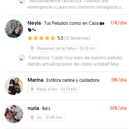
“
Absolutamente fantástica. Tuvimos una
emergencia y Laura nos contesto enseguida y
recibió a Nevat el mismo día sin problema.
Nevat, como no, dos días fantásticos en
Neyla
17€
/día
·
Tus Peludos como en Casa 🏡
compañía de Kiara 🐶 y Laura con sus paseos
🐕🐾
diarios por el bosque. Laura es una persona que
5.0
(
12
Reservas
)
realmente ama a los animales y sabe lo que es
que tu perro sea uno más de la familia.
”
Massanet de la Selva
- 50.15 km
“
Fantástica. Cuidó muy bien de nuestro peludo
dando actualizaciones de cómo estaba!! Muy
simpática.
”
Marina
15€
/día
·
Estilista canina y cuidadora
Platja d'Aro
- 51.79 km
nuria
30€
/día
·
Ika’s
Vic
- 51.85 km