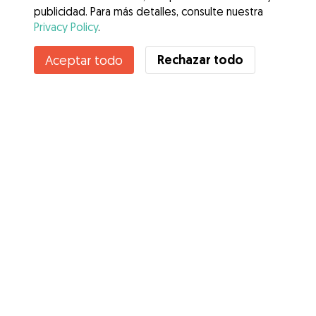
publicidad. Para más detalles, consulte nuestra
Privacy Policy
.
Rechazar todo
Aceptar todo
Servicios
Cómo funciona
Sobre Gudog
Opiniones
Cobertura Veterinaria
Consejos para dueños de perros
Consejos para cuidadores