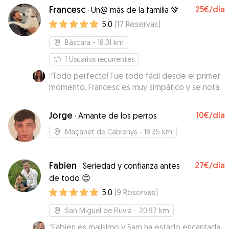
Francesc
25€
/día
·
Un@ más de la familia 💚
5.0
(
17
Reservas
)
Bàscara
- 18.01 km
1
Usuarios recurrentes
“
Todo perfecto! Fue todo fácil desde el primer
momento, Francesc es muy simpático y se nota
que sabe mucho de perros. Dejamos a Bosco
con él 4 noches y nos envió fotos y vídeos cada
Jorge
10€
/día
·
Amante de los perros
día, se le veía tranquilo y feliz así que pudimos
disfrutar tranquilos del viaje. Sin duda
Maçanet de Cabrenys
- 18.35 km
repetiremos!
”
Fabien
27€
/día
·
Seriedad y confianza antes
de todo 😊
5.0
(
9
Reservas
)
San Miguel de Fluviá
- 20.97 km
“
Fabien es majísimo y Sam ha estado encantada