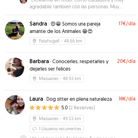
agradable tambien con las personas. Muy
recomendable: 10
”
Sandra
17€
/día
·
😍😁 Somos una pareja
amante de los Animales 😁😍
Palafrugell
- 48.66 km
Barbara
20€
/día
·
Conocerles, respetarles y
dejarles ser felices
Massanes
- 48.93 km
Laura
18€
/día
·
Dog sitter en plena naturaleza
5.0
(
2
Reservas
)
Massanes
- 49.33 km
1
Usuarios recurrentes