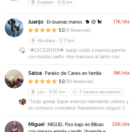
Etxebarri
- 12.15 km
Juanjo
17€
/día
·
En buenas manos . 🐕 😍 🐩
5.0
(
5
Reservas
)
Mundaka
- 12.71 km
“
🌟EXCELENTE!!!🌟 Juanjo cuidó a nuestra perrita
con mucho cariño. Nos mantuvo al tanto con
fotos y videos de ella y es evidente que ella lo
estaba pasando fenomenal. Fue muy atento,
Saioa
18€
/día
·
Paraíso de Canes en familia
amable y puntual tanto en la entrega como en la
5.0
(
50
Reservas
)
recogida. Altamente recomendable!!! 👍
”
Loiu
- 12.87 km
3
Usuarios recurrentes
“
Todo genial. Super atentos mandando videos y
en contacto constante. Repetiremos seguro :)
”
Miguel
20€
/día
·
MIGUEL: Piso bajo en Bilbao
con terraza amplia y jardín. Vivienda en