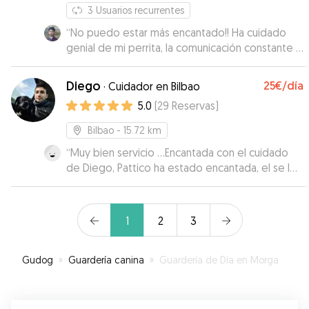
3
Usuarios recurrentes
“
No puedo estar más encantado!! Ha cuidado
genial de mi perrita, la comunicación constante y
siempre atenta para que supiese cómo estaba.
Me he quedado muy tranquilo sabiendo que
Diego
25€
/día
·
Cuidador en Bilbao
Maddi estaba en buenas manos y ella ha
5.0
(
29
Reservas
)
quedado encantada. Para repetir seguro!! ☺️
”
Bilbao
- 15.72 km
“
Muy bien servicio …Encantada con el cuidado
de Diego, Pattico ha estado encantada, el se los
ha llevado al río y al campo han estado como en
un campamento 😊 Además te mantienen
constantemente informada con mensajes y
1
2
3
vídeos, sin duda repetiremos 😉i
”
Gudog
»
Guardería canina
»
Guardería de Día en Morga