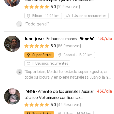
zona peatonal.
5.0
(
10
Reservas
)
Bilbao
- 12.92 km
1
Usuarios recurrentes
“
Todo genial
”
Juan jose
15€
/día
·
En buenas manos . 🐕 ❤️ 🐩
5.0
(
86
Reservas
)
Super Sitter
Basauri
- 13.20 km
11
Usuarios recurrentes
“
Super bien, Maddi ha estado super agusto, en
toda su locura y en plena naturaleza, Juanjo la ha
cuidado muy bien. Muchísimas gracias!!!
”
Irene
45€
/día
·
Amante de los animales Auxiliar
técnico Veterinario con licencia
PPPendejo/a ❤️ 24h
5.0
(
42
Reservas
)
Super Sitter
Bilbao
- 14.04 km