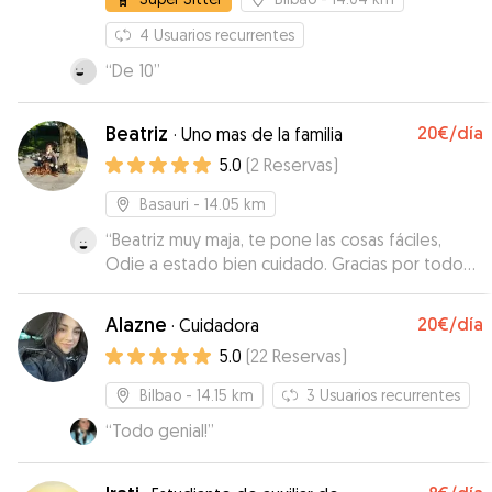
4
Usuarios recurrentes
“
De 10
”
Beatriz
20€
/día
·
Uno mas de la familia
5.0
(
2
Reservas
)
Basauri
- 14.05 km
“
Beatriz muy maja, te pone las cosas fáciles,
Odie a estado bien cuidado. Gracias por todo
☺️
”
Alazne
20€
/día
·
Cuidadora
5.0
(
22
Reservas
)
Bilbao
- 14.15 km
3
Usuarios recurrentes
“
Todo genial!
”