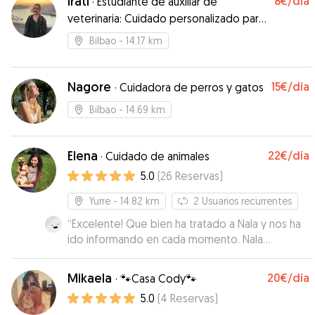
Irati
8€
/día
·
Estudiante de auxiliar de
veterinaria: Cuidado personalizado para
tu mascota
Bilbao
- 14.17 km
Nagore
15€
/día
·
Cuidadora de perros y gatos
Bilbao
- 14.69 km
Elena
22€
/día
·
Cuidado de animales
5.0
(
26
Reservas
)
Yurre
- 14.82 km
2
Usuarios recurrentes
“
Excelente! Que bien ha tratado a Nala y nos ha
ido informando en cada momento. Nala
encantada y agotada de tanto jugar!
”
Mikaela
20€
/día
·
🐾Casa Cody🐾
5.0
(
4
Reservas
)