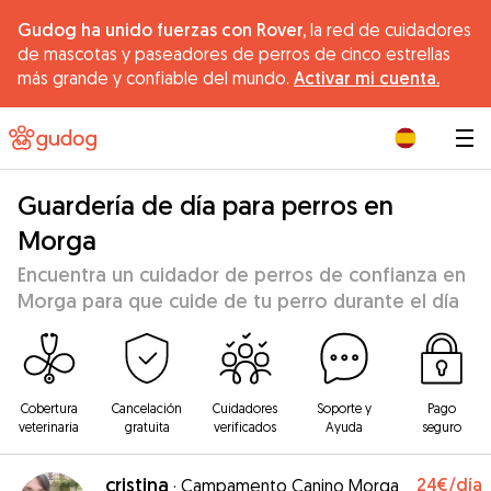
Gudog ha unido fuerzas con Rover,
la red de cuidadores
de mascotas y paseadores de perros de cinco estrellas
más grande y confiable del mundo.
Activar mi cuenta.
|
Guardería de día para perros en
Morga
Encuentra un cuidador de perros de confianza en
Morga para que cuide de tu perro durante el día
Cobertura
Cancelación
Cuidadores
Soporte y
Pago
veterinaria
gratuita
verificados
Ayuda
seguro
cristina
24€
/día
·
Campamento Canino Morga