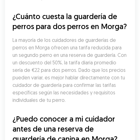
¿Cuánto cuesta la guardería de 
perros para dos perros en Morga?
La mayoría de los cuidadores de guarderías de 
perros en Morga ofrecen una tarifa reducida para 
un segundo perro en una reserva de guardería. Con 
un descuento del 50%, la tarifa diaria promedio 
sería de €22 para dos perros. Dado que los precios 
pueden variar, es mejor hablar directamente con tu 
cuidador de guardería para confirmar las tarifas 
específicas según las necesidades y requisitos 
individuales de tu perro.
¿Puedo conocer a mi cuidador 
antes de una reserva de 
guardería de canina en Morga?