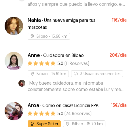
años y siempre que puedo la llevo conmigo, es
una más de la familia. Pero en esta ocasión no
podía venir con nosotros. Nunca la he dejado
Nahia
11€
/día
·
Una nueva amiga para tus
con nadie y ha sido la primera vez. No puedo
mascotas
estarle más agradecida de lo bien que la ha
cuidado. Me ha mandado fotos para que viera lo
Bilbao
- 15.60 km
bien que estaba, y la verdad Yira se fue muy a
gusto con ella. Además, quede antes con Araitz
para conocerla y que Yira tuviera contacto con
Anne
20€
/día
·
Cuidadora en Bilbao
ella, fue algo que me propuso y me pareció
5.0
(
11
Reservas
)
estupendo. Sin duda volveré a contar con ella
siempre que pueda.
”
Bilbao
- 15.61 km
3
Usuarios recurrentes
“
Muy buena cuidadora, me informaba
constantemente sobre cómo estaba Lur y me
mandaba fotos. Lur ha vuelto tranquila y
contenta, señal de que ha estado muy a gusto
Aroa
15€
/día
·
Como en casa!! Licencia PPP.
con Anne.
”
5.0
(
24
Reservas
)
Super Sitter
Bilbao
- 15.70 km