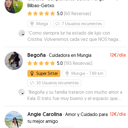
Bilbao-Getxo
5.0
(
60
Reservas
)
Morga
7
Usuarios recurrentes
“
Como siempre lur ha estado de lujo con
Cristina. Volveremos cada vez que NOS haga
falta.
”
Begoña
12€
/día
·
Cuidadora en Mungia
5.0
(
193
Reservas
)
Super Sitter
Mungia
- 7.89 km
30
Usuarios recurrentes
“
Begoña y su familia trataron con mucho amor a
Kala. El trato fue muy bueno y el espacio que
tienen para los perros está muy bien para que
puedan jugar estando al aire libre. Repetiremos
Angie Carolina
12€
/día
·
Amor y Cuidado para
sin duda
”
tu mejor amigo