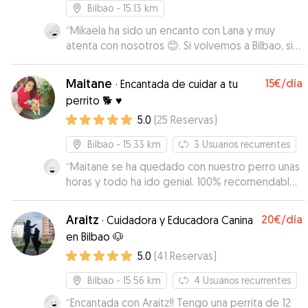
Bilbao
- 15.13 km
“
Mikaela ha sido un encanto con Lana y muy
atenta con nosotros 😊. Si volvemos a Bilbao, sin
duda sabemos dónde puede pasar Lana un día
tan contenta con Cody y Mikaela ❤️.
”
Maitane
15€
/día
·
Encantada de cuidar a tu
perrito 🐕 ♥️
5.0
(
25
Reservas
)
Bilbao
- 15.33 km
3
Usuarios recurrentes
“
Maitane se ha quedado con nuestro perro unas
horas y todo ha ido genial. 100% recomendable,
de confianza y muy flexible para la recogida y
devolución.
”
Araitz
20€
/día
·
Cuidadora y Educadora Canina
en Bilbao 🐶
5.0
(
41
Reservas
)
Bilbao
- 15.56 km
4
Usuarios recurrentes
“
Encantada con Araitz!! Tengo una perrita de 12