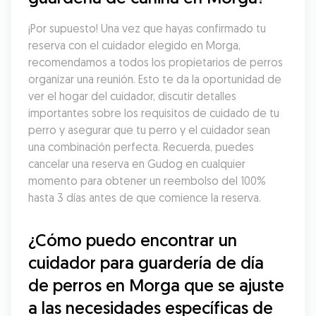
¡Por supuesto! Una vez que hayas confirmado tu 
reserva con el cuidador elegido en Morga, 
recomendamos a todos los propietarios de perros 
organizar una reunión. Esto te da la oportunidad de 
ver el hogar del cuidador, discutir detalles 
importantes sobre los requisitos de cuidado de tu 
perro y asegurar que tu perro y el cuidador sean 
una combinación perfecta. Recuerda, puedes 
cancelar una reserva en Gudog en cualquier 
momento para obtener un reembolso del 100% 
hasta 3 días antes de que comience la reserva.
¿Cómo puedo encontrar un 
cuidador para guardería de día 
de perros en Morga que se ajuste 
a las necesidades específicas de 