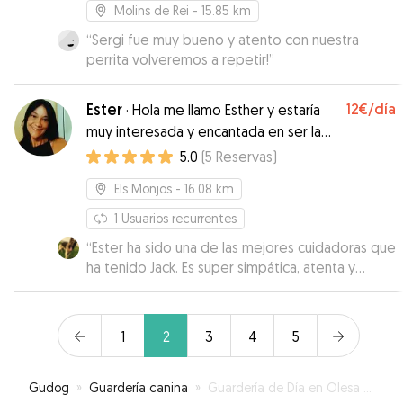
Molins de Rei
- 15.85 km
“
Sergi fue muy bueno y atento con nuestra
perrita volveremos a repetir!
”
Ester
12€
/día
·
Hola me llamo Esther y estaría
muy interesada y encantada en ser la
cuidadora de tus mascotas
5.0
(
5
Reservas
)
Els Monjos
- 16.08 km
1
Usuarios recurrentes
“
Ester ha sido una de las mejores cuidadoras que
ha tenido Jack. Es super simpática, atenta y
dedicada al cuidado de nuestro pequeño
grandullón. Nos ha ido informando cada día de
cómo se encontraba Jack y sin duda
1
2
3
4
5
repetiremos. 100% recomendable!
”
Gudog
»
Guardería canina
»
Guardería de Día en Olesa de Bonesvalls