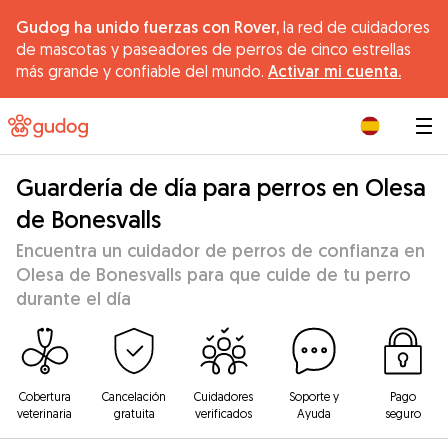
Gudog ha unido fuerzas con Rover,
la red de cuidadores
de mascotas y paseadores de perros de cinco estrellas
más grande y confiable del mundo.
Activar mi cuenta.
|
Guardería de día para perros en Olesa
de Bonesvalls
Encuentra un cuidador de perros de confianza en
Olesa de Bonesvalls para que cuide de tu perro
durante el día
Cobertura
Cancelación
Cuidadores
Soporte y
Pago
veterinaria
gratuita
verificados
Ayuda
seguro