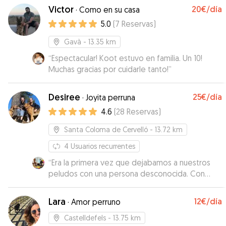
Victor
20€
/día
·
Como en su casa
5.0
(
7
Reservas
)
Gavà
- 13.35 km
“
Espectacular! Koot estuvo en familia. Un 10!
Muchas gracias por cuidarle tanto!
”
Desiree
25€
/día
·
Joyita perruna
4.6
(
28
Reservas
)
Santa Coloma de Cervelló
- 13.72 km
4
Usuarios recurrentes
“
Era la primera vez que dejabamos a nuestros
peludos con una persona desconocida. Con
Desirée estuvieron bien atendidos, con espacio
para correr al aire libre y duermieron en interior
Lara
12€
/día
·
Amor perruno
en un espacio amplio y bien acondicionado para
ellos. Lo recomiendo 😊
”
Castelldefels
- 13.75 km