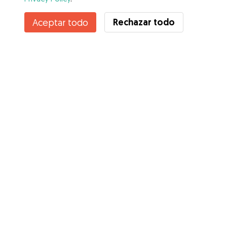
Rechazar todo
Aceptar todo
Servicios
Cómo funciona
Sobre Gudog
Opiniones
Cobertura Veterinaria
Consejos para dueños de perros
Consejos para cuidadores
Hazte cuidador