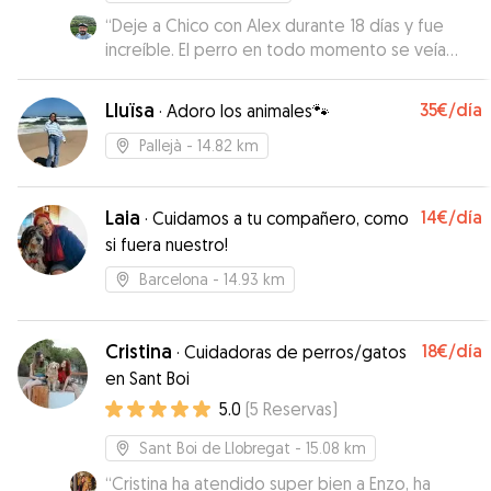
“
Deje a Chico con Alex durante 18 días y fue
increíble. El perro en todo momento se veía
contento, activo y muy integrado con el resto
de perros y Alex me tenía al tanto
Lluïsa
35€
/día
·
Adoro los animales🐾
constantemente enviándome fotos y vídeos. El
trato es súper individualizado y Alex les procura
Pallejà
- 14.82 km
un gran cuidado, así como buenos paseos por la
zona. Repetiré seguro porque me da confianza
Laia
14€
/día
y veo que Chico está feliz quedándose con
·
Cuidamos a tu compañero, como
Alex.
”
si fuera nuestro!
Barcelona
- 14.93 km
Cristina
18€
/día
·
Cuidadoras de perros/gatos
en Sant Boi
5.0
(
5
Reservas
)
Sant Boi de Llobregat
- 15.08 km
“
Cristina ha atendido super bien a Enzo, ha