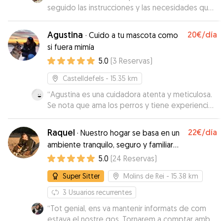
seguido las instrucciones y las necesidades que
tiene, y ha sido muy cariñosa con el. Muy
recomendable!
”
Agustina
20€
/día
·
Cuido a tu mascota como
si fuera mimía
5.0
(
3
Reservas
)
Castelldefels
- 15.35 km
“
Agustina es una cuidadora atenta y meticulosa.
Se nota que ama los perros y tiene experiencia
con ellos. Dejamos a nuestro perro 2 días en su
casa y estuvo acompañado todo el rato.
Raquel
22€
/día
·
Nuestro hogar se basa en un
También mandaba fotos y videos del perro
ambiente tranquilo, seguro y familiar🐶
enseñando lo bien que estaba.
”
❤️‍🩹
5.0
(
24
Reservas
)
Super Sitter
Molins de Rei
- 15.38 km
3
Usuarios recurrentes
“
Tot genial, ens va mantenir informats de com
estava el nostre gos. Tornarem a comptar amb