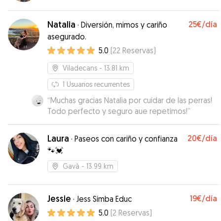
Natalia
25€
/día
·
Diversión, mimos y cariño
asegurado.
5.0
(
22
Reservas
)
Viladecans
- 13.81 km
1
Usuarios recurrentes
“
Muchas gracias Natalia por cuidar de las perras!
Todo perfecto y seguro aue repetimos!
”
Laura
20€
/día
·
Paseos con cariño y confianza
🐾💓
Gavà
- 13.99 km
Jessie
19€
/día
·
Jess Simba Educ
5.0
(
2
Reservas
)