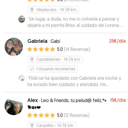
Viladecans
- 14.38 km
“
Sin lugar, a duda, no me lo volvería a pensar y
dejaría a mi perrita Brisa, al cuidado de Lorena. Es
una persona muy educada, muy cariñosa y con
conocimientos sobre los animales. Para mi perro
Gabriela
25€
/día
·
Gabi
no ha sido nada traumático, al contrario, han sido
5.0
(
14
Reservas
)
una verdaderas vacaciones. Volveré a repetir,
porque estoy encantada con Lorena, y sobre
Castelldefels
- 14.39 km
todo, Brisa siente que ha hecho una nueva
amiga.
1
Usuarios recurrentes
”
“
Flöki se ha quedado con Gabriela una noche y
ha estado bien cuidado y atendido. He
mantenido contactos con ella en todo
momento. La recomendaría para cuidar a tu
Alex
15€
/día
·
Leo & Friends, tu pelud@ feliz,🐾
peludo.
”
🐕🏡❤️
5.0
(
12
Reservas
)
Canyelles
- 14.76 km