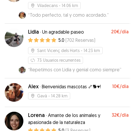
Viladecans
- 14.06 km
“
Todo perfecto, tal y como acordado.
”
Lidia
20€
/día
·
Un agradable paseo
5.0
(
702
Reservas
)
Sant Vicenç dels Horts
- 14.23 km
73
Usuarios recurrentes
“
Repetimos con Lidia y genial como siempre
”
Alex
10€
/día
·
Bienvenidas mascotas 🦴🐕♥️!
Gavà
- 14.28 km
Lorena
32€
/día
·
Amante de los animales y
apasionada de la naturaleza
5.0
(
3
Reservas
)