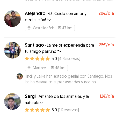
ella.
”
Alejandro
20€
/día
·
🐶 ¡Cuido con amor y
dedicación! 🐾
Castelldefels
- 15.47 km
Santiago
25€
/día
·
La mejor experiencia para
tu amigo perruno 🐾
5.0
(
4
Reservas
)
Martorell
- 15.48 km
“
Indi y Laika han estado genial con Santiago. Nos
las ha devuelto super aseadas y nos ha
mandado unas fotos muy chulas.
”
Sergi
12€
/día
·
Amante de los animales y la
naturaleza
5.0
(
1
Reservas
)