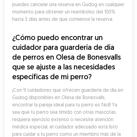
puedes cancelar una reserva en Gudog en cualquier 
momento para obtener un reembolso del 100% 
hasta 3 días antes de que comience la reserva.
¿Cómo puedo encontrar un 
cuidador para guardería de día 
de perros en Olesa de Bonesvalls 
que se ajuste a las necesidades 
específicas de mi perro?
¡Con 9 cuidadores que ofrecen guardería de día en 
Gudog disponibles en Olesa de Bonesvalls, 
encontrar la pareja ideal para tu perro es fácil! Ya 
sea que tu perro sea tímido con otras mascotas, 
requiera ejercicio extenso o necesite atención 
médica especial, el cuidador adecuado está listo 
para cuidar a tu perro como un miembro más de la 