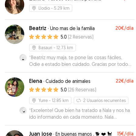
Llodio
- 5.29 km
Beatriz
20€
/día
·
Uno mas de la familia
5.0
(
2
Reservas
)
Basauri
- 12.73 km
“
Beatriz muy maja, te pone las cosas fáciles,
Odie a estado bien cuidado. Gracias por todo
☺️
”
Elena
22€
/día
·
Cuidado de animales
5.0
(
26
Reservas
)
Yurre
- 12.85 km
2
Usuarios recurrentes
“
Excelente! Que bien ha tratado a Nala y nos ha
ido informando en cada momento. Nala
encantada y agotada de tanto jugar!
”
Juan jose
15€
/día
·
En buenas manos . 🐕 ❤️ 🐩