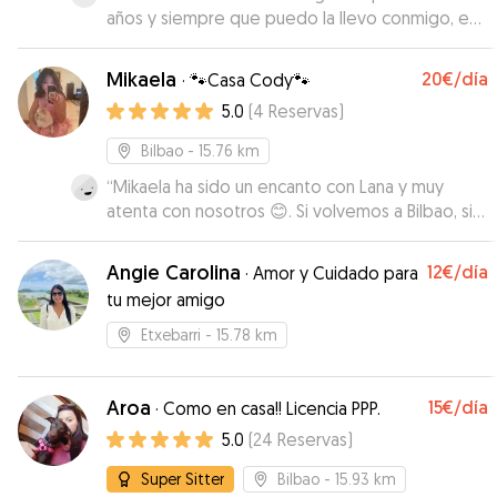
años y siempre que puedo la llevo conmigo, es
una más de la familia. Pero en esta ocasión no
podía venir con nosotros. Nunca la he dejado
Mikaela
20€
/día
·
🐾Casa Cody🐾
con nadie y ha sido la primera vez. No puedo
5.0
(
4
Reservas
)
estarle más agradecida de lo bien que la ha
cuidado. Me ha mandado fotos para que viera lo
Bilbao
- 15.76 km
bien que estaba, y la verdad Yira se fue muy a
“
Mikaela ha sido un encanto con Lana y muy
gusto con ella. Además, quede antes con Araitz
atenta con nosotros 😊. Si volvemos a Bilbao, sin
para conocerla y que Yira tuviera contacto con
duda sabemos dónde puede pasar Lana un día
ella, fue algo que me propuso y me pareció
tan contenta con Cody y Mikaela ❤️.
”
estupendo. Sin duda volveré a contar con ella
Angie Carolina
12€
/día
·
Amor y Cuidado para
siempre que pueda.
”
tu mejor amigo
Etxebarri
- 15.78 km
Aroa
15€
/día
·
Como en casa!! Licencia PPP.
5.0
(
24
Reservas
)
Super Sitter
Bilbao
- 15.93 km