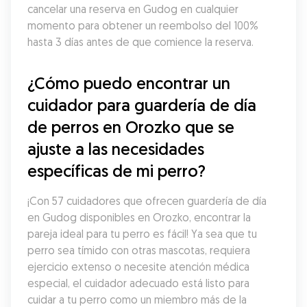
cancelar una reserva en Gudog en cualquier 
momento para obtener un reembolso del 100% 
hasta 3 días antes de que comience la reserva.
¿Cómo puedo encontrar un 
cuidador para guardería de día 
de perros en Orozko que se 
ajuste a las necesidades 
específicas de mi perro?
¡Con 57 cuidadores que ofrecen guardería de día 
en Gudog disponibles en Orozko, encontrar la 
pareja ideal para tu perro es fácil! Ya sea que tu 
perro sea tímido con otras mascotas, requiera 
ejercicio extenso o necesite atención médica 
especial, el cuidador adecuado está listo para 
cuidar a tu perro como un miembro más de la 