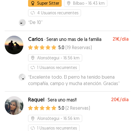
Super Sitter
Bilbao
- 16.43 km
4
Usuarios recurrentes
“
De 10
”
Carlos
21€
/día
·
Seran uno mas de la familia
5.0
(
19
Reservas
)
Alonsótegui
- 16.56 km
1
Usuarios recurrentes
“
Excelente todo. El perro ha tenido buena
compañía, campo y mucha atención. Gracias
”
Raquel
20€
/día
·
Sera uno mas!!
5.0
(
2
Reservas
)
Alonsótegui
- 16.56 km
1
Usuarios recurrentes