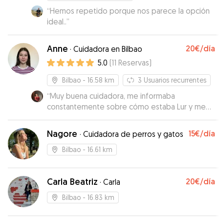
“
Hemos repetido porque nos parece la opción
ideal..
”
Anne
20€
/día
·
Cuidadora en Bilbao
5.0
(
11
Reservas
)
Bilbao
- 16.58 km
3
Usuarios recurrentes
“
Muy buena cuidadora, me informaba
constantemente sobre cómo estaba Lur y me
mandaba fotos. Lur ha vuelto tranquila y
contenta, señal de que ha estado muy a gusto
Nagore
15€
/día
·
Cuidadora de perros y gatos
con Anne.
”
Bilbao
- 16.61 km
Carla Beatriz
20€
/día
·
Carla
Bilbao
- 16.83 km