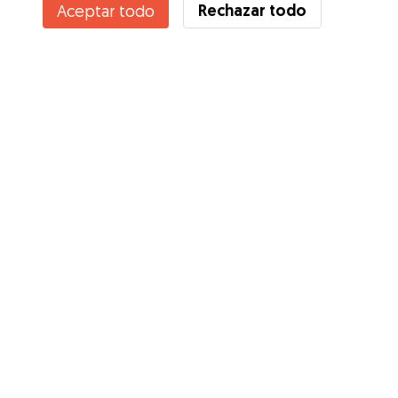
Rechazar todo
Aceptar todo
Servicios
Cómo funciona
Sobre Gudog
Opiniones
Cobertura Veterinaria
Consejos para dueños de perros
Consejos para cuidadores
Hazte cuidador
Blog