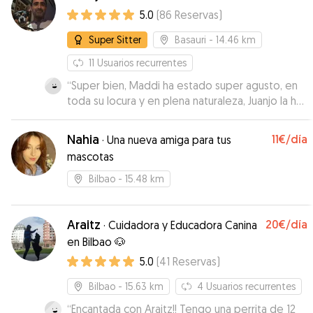
5.0
(
86
Reservas
)
Super Sitter
Basauri
- 14.46 km
11
Usuarios recurrentes
“
Super bien, Maddi ha estado super agusto, en
toda su locura y en plena naturaleza, Juanjo la ha
cuidado muy bien. Muchísimas gracias!!!
”
Nahia
11€
/día
·
Una nueva amiga para tus
mascotas
Bilbao
- 15.48 km
Araitz
20€
/día
·
Cuidadora y Educadora Canina
en Bilbao 🐶
5.0
(
41
Reservas
)
Bilbao
- 15.63 km
4
Usuarios recurrentes
“
Encantada con Araitz!! Tengo una perrita de 12