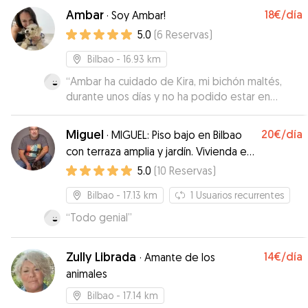
Ambar
18€
/día
·
Soy Ambar!
5.0
(
6
Reservas
)
Bilbao
- 16.93 km
“
Ambar ha cuidado de Kira, mi bichón maltés,
durante unos días y no ha podido estar en
mejores manos. Estoy muy agradecida a ella y su
familia
”
Miguel
20€
/día
·
MIGUEL: Piso bajo en Bilbao
con terraza amplia y jardín. Vivienda en
zona peatonal.
5.0
(
10
Reservas
)
Bilbao
- 17.13 km
1
Usuarios recurrentes
“
Todo genial
”
Zully Librada
14€
/día
·
Amante de los
animales
Bilbao
- 17.14 km