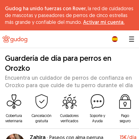
Gudog ha unido fuerzas con Rover,
la red de cuidadores
de mascotas y paseadores de perros de cinco estrellas
más grande y confiable del mundo.
Activar mi cuenta.
|
Guardería de día para perros en
Orozko
Encuentra un cuidador de perros de confianza en
Orozko para que cuide de tu perro durante el día
Cobertura
Cancelación
Cuidadores
Soporte y
Pago
veterinaria
gratuita
verificados
Ayuda
seguro
Zahira
15€
/día
·
Paseos con alma perruna