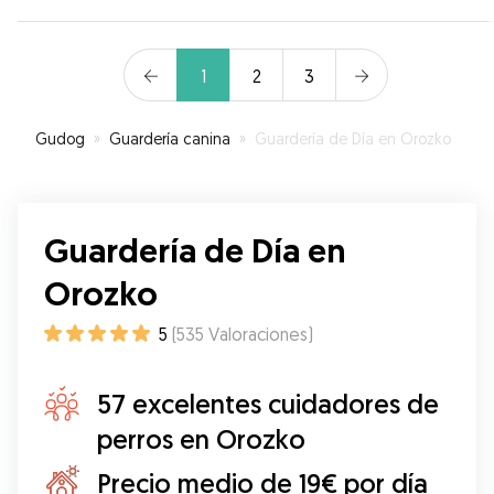
1
2
3
Gudog
»
Guardería canina
»
Guardería de Día en Orozko
Guardería de Día en
Orozko
5
(
535
Valoraciones
)
57 excelentes cuidadores de
perros en Orozko
Precio medio de 19€ por día