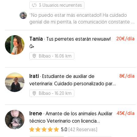
3
Usuarios recurrentes
“
No puedo estar más encantado!! Ha cuidado
genial de mi perrita, la comunicación constante y
siempre atenta para que supiese cómo estaba.
Me he quedado muy tranquilo sabiendo que
Tania
20€
/día
·
Tus perretes estarán rewuaw!
Maddi estaba en buenas manos y ella ha
🥳
quedado encantada. Para repetir seguro!! ☺️
”
Bilbao
- 16.06 km
Irati
8€
/día
·
Estudiante de auxiliar de
veterinaria: Cuidado personalizado para
tu mascota
Bilbao
- 16.20 km
Irene
45€
/día
·
Amante de los animales Auxiliar
técnico Veterinario con licencia
PPPendejo/a ❤️ 24h
5.0
(
42
Reservas
)