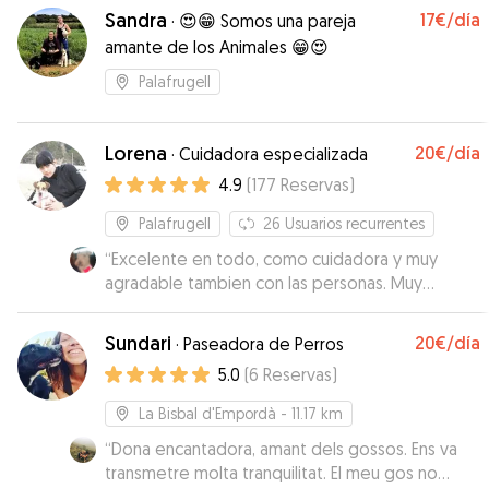
Sandra
17€
/día
·
😍😁 Somos una pareja
amante de los Animales 😁😍
Palafrugell
Lorena
20€
/día
·
Cuidadora especializada
4.9
(
177
Reservas
)
Palafrugell
26
Usuarios recurrentes
“
Excelente en todo, como cuidadora y muy
agradable tambien con las personas. Muy
recomendable: 10
”
Sundari
20€
/día
·
Paseadora de Perros
5.0
(
6
Reservas
)
La Bisbal d'Empordà
- 11.17 km
“
Dona encantadora, amant dels gossos. Ens va
transmetre molta tranquilitat. El meu gos no