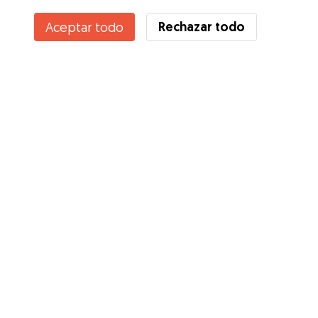
Rechazar todo
Aceptar todo
Servicios
Cómo funciona
Sobre Gudog
Opiniones
Cobertura Veterinaria
Consejos para dueños de perros
Consejos para cuidadores
Hazte cuidador
Blog