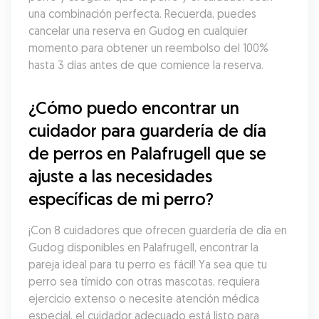
una combinación perfecta. Recuerda, puedes 
cancelar una reserva en Gudog en cualquier 
momento para obtener un reembolso del 100% 
hasta 3 días antes de que comience la reserva.
¿Cómo puedo encontrar un 
cuidador para guardería de día 
de perros en Palafrugell que se 
ajuste a las necesidades 
específicas de mi perro?
¡Con 8 cuidadores que ofrecen guardería de día en 
Gudog disponibles en Palafrugell, encontrar la 
pareja ideal para tu perro es fácil! Ya sea que tu 
perro sea tímido con otras mascotas, requiera 
ejercicio extenso o necesite atención médica 
especial, el cuidador adecuado está listo para 